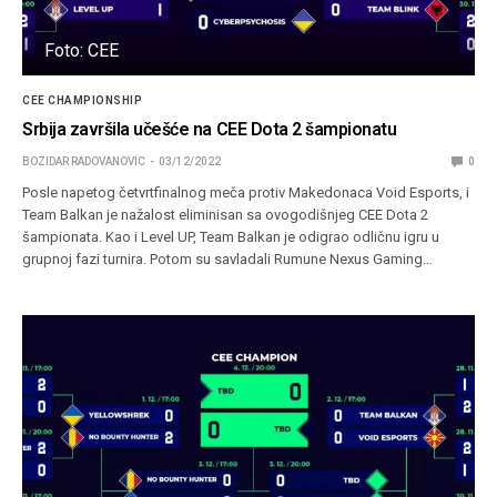
Foto: CEE
CEE CHAMPIONSHIP
Srbija završila učešće na CEE Dota 2 šampionatu
BOZIDAR RADOVANOVIC
03/12/2022
0
Posle napetog četvrtfinalnog meča protiv Makedonaca Void Esports, i
Team Balkan je nažalost eliminisan sa ovogodišnjeg CEE Dota 2
šampionata. Kao i Level UP, Team Balkan je odigrao odličnu igru u
grupnoj fazi turnira. Potom su savladali Rumune Nexus Gaming…