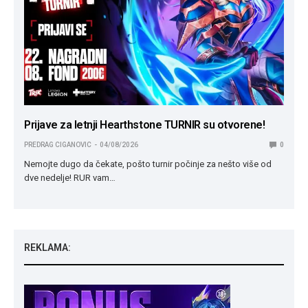
Prijave za letnji Hearthstone TURNIR su otvorene!
PREDRAG CIGANOVIC
04/08/2026
0
Nemojte dugo da čekate, pošto turnir počinje za nešto više od
dve nedelje! RUR vam…
REKLAMA: