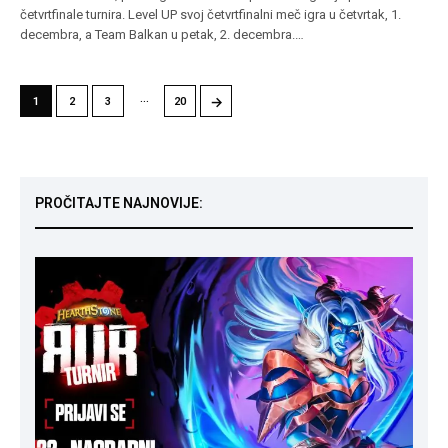
četvrtfinale turnira. Level UP svoj četvrtfinalni meč igra u četvrtak, 1.
decembra, a Team Balkan u petak, 2. decembra.…
…
→
1
2
3
20
PROČITAJTE NAJNOVIJE: