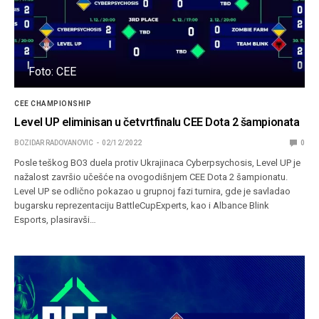
Foto: CEE
CEE CHAMPIONSHIP
Level UP eliminisan u četvrtfinalu CEE Dota 2 šampionata
BOZIDAR RADOVANOVIC
02/12/2022
0
Posle teškog BO3 duela protiv Ukrajinaca Cyberpsychosis, Level UP je
nažalost završio učešće na ovogodišnjem CEE Dota 2 šampionatu.
Level UP se odlično pokazao u grupnoj fazi turnira, gde je savladao
bugarsku reprezentaciju BattleCupExperts, kao i Albance Blink
Esports, plasiravši…