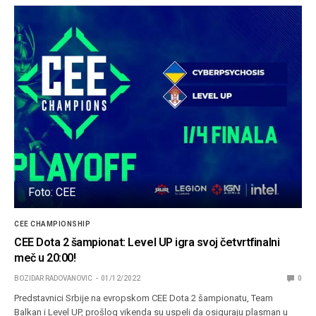
Foto: CEE
CEE CHAMPIONSHIP
CEE Dota 2 šampionat: Level UP igra svoj četvrtfinalni
meč u 20:00!
BOZIDAR RADOVANOVIC
01/12/2022
0
Predstavnici Srbije na evropskom CEE Dota 2 šampionatu, Team
Balkan i Level UP, prošlog vikenda su uspeli da osiguraju plasman u