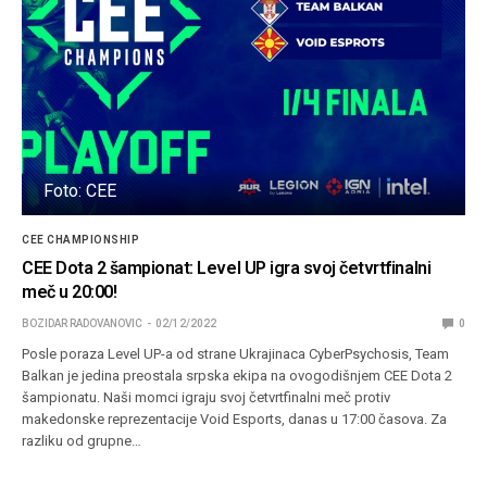
Foto: CEE
CEE CHAMPIONSHIP
CEE Dota 2 šampionat: Level UP igra svoj četvrtfinalni
meč u 20:00!
BOZIDAR RADOVANOVIC
02/12/2022
0
Posle poraza Level UP-a od strane Ukrajinaca CyberPsychosis, Team
Balkan je jedina preostala srpska ekipa na ovogodišnjem CEE Dota 2
šampionatu. Naši momci igraju svoj četvrtfinalni meč protiv
makedonske reprezentacije Void Esports, danas u 17:00 časova. Za
razliku od grupne…