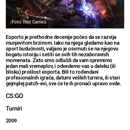
Foto: Riot Games
Esports je prethodne decenije počeo da se razvija
munjevitom brzinom. Iako na njega gledamo kao na
sport budućnosti, valjano je osvrnuti se na njegovu
bogatu istoriju i setiti se svih tih nezaboravnih
momenata. Zato smo odlučili da vam spremimo
jedan mali vremeplov, i odvedemo vas u daleku (ili
blisku) prošlost esporta. Bili to rođendani
profesionalnih igrača, datumi velikih turnira, ili stari
gejmplej patch-evi, sve će te ih pronaći upravo ovde.
CS:GO
Turniri
2009