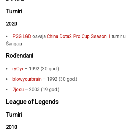
Turniri
2020
PSG.LGD
osvaja
China Dota2 Pro Cup Season 1
turnir u
Šangaju
Rođendani
ryOyr
– 1992 (
30 god.
)
blowyourbrain
– 1992 (30
god.
)
7jesu
– 2003 (19 god.)
League of Legends
Turniri
2010