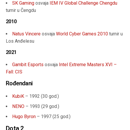
SK Gaming
osvaja
IEM IV Global Challenge Chengdu
turnir u Čengdu
2010
Natus Vincere
osvaja
World Cyber Games 2010
turnir u
Los Anđelesu
2021
Gambit Esports
osvaja
Intel Extreme Masters XVI –
Fall: CIS
Rođendani
KubiK
– 1992 (
30 god.
)
NENO
– 1993 (
29 god.
)
Hugo Byron
– 1997 (
25 god.
)
Dota 2