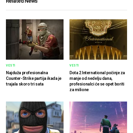
Related News
VESTI
VESTI
Najduža profesionalna
Dota 2 International počinje za
Counter-Strike partija ikada je
manje od nedelju dana,
trajala skoro tri sata
profesionalci će se opet boriti
za milione