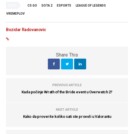
TAGS
CS:GO
DOTA 2
ESPORTS
LEAGUE OF LEGENDS
VREMEPLOV
Bozidar Radovanovic
Share This
PREVIOUS ARTICLE
Kada počinje Wrath of the Bride event u Overwatch 2?
NEXT ARTICLE
Kako da proverite koliko sati ste proveli u Valorantu