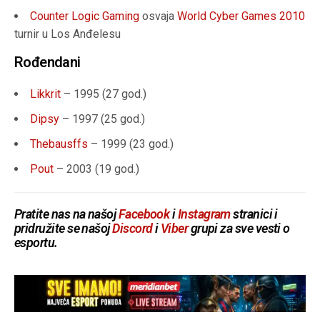
Counter Logic Gaming
osvaja
World Cyber Games 2010
turnir u Los Anđelesu
Rođendani
Likkrit
– 1995 (
27 god.
)
Dipsy
– 1997 (2
5 god.
)
Thebausffs
– 1999 (
23 god.
)
Pout
– 2003 (19 god.)
Pratite nas na našoj
Facebook
i
Instagram
stranici i
pridružite se našoj
Discord
i
Viber
grupi za sve vesti o
esportu.