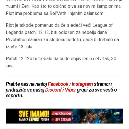
Yuumi i Zeri. Kao što to obično biva sa novim šampionima,
Riot ima problema sa Bel’Veth i njenim balansom.
Riot je takođe pomenuo da će sledeći veći League of
Legends patch, 12.13, biti odložen za nedelju dana.
Prvobitno planiran za sledeću nedelju, sada bi trebalo da
izađe 13. jula.
Patch 12.12b bi trebalo da bude objavljen u četvrtak, 30.
juna.
Pratite nas na našoj
Facebook
i
Instagram
stranici i
pridružite se našoj
Discord
i
Viber
grupi za sve vesti o
esportu.