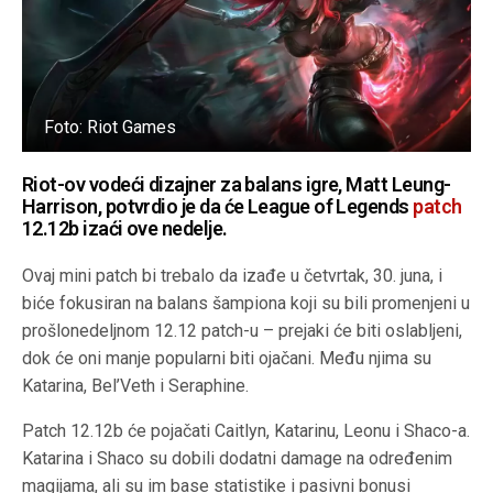
Foto: Riot Games
Riot-ov vodeći dizajner za balans igre, Matt Leung-
Harrison, potvrdio je da će League of Legends
patch
12.12b izaći ove nedelje.
Ovaj mini patch bi trebalo da izađe u četvrtak, 30. juna, i
biće fokusiran na balans šampiona koji su bili promenjeni u
prošlonedeljnom 12.12 patch-u – prejaki će biti oslabljeni,
dok će oni manje popularni biti ojačani. Među njima su
Katarina, Bel’Veth i Seraphine.
Patch 12.12b će pojačati Caitlyn, Katarinu, Leonu i Shaco-a.
Katarina i Shaco su dobili dodatni damage na određenim
magijama, ali su im base statistike i pasivni bonusi