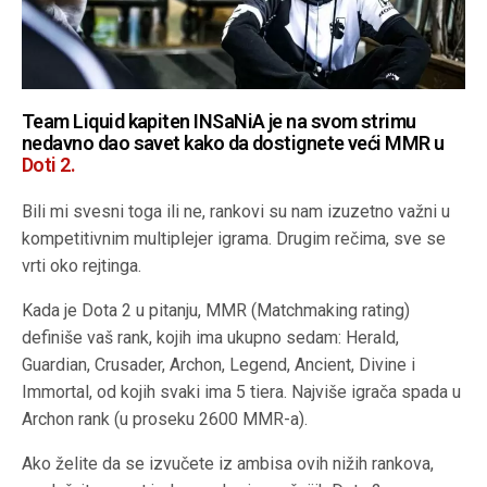
Team Liquid kapiten INSaNiA je na svom strimu
nedavno dao savet kako da dostignete veći MMR u
Doti 2.
Bili mi svesni toga ili ne, rankovi su nam izuzetno važni u
kompetitivnim multiplejer igrama. Drugim rečima, sve se
vrti oko rejtinga.
Kada je Dota 2 u pitanju, MMR (Matchmaking rating)
definiše vaš rank, kojih ima ukupno sedam: Herald,
Guardian, Crusader, Archon, Legend, Ancient, Divine i
Immortal, od kojih svaki ima 5 tiera. Najviše igrača spada u
Archon rank (u proseku 2600 MMR-a).
Ako želite da se izvučete iz ambisa ovih nižih rankova,