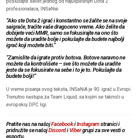
poslušajte savet jednog od najuspešnijih Dota 2
profesionalaca, INSaNie:
”Ako ste Dota 2 igrač i konstantno se žalite se na svoje
saigrače, traćite vaše dragoceno vreme. Ako želite da
dobijete veći MMR, samo se fokusirajte na ono što
možete da uradite bolje i pokušajte da budete najbolji
igrač koji možete biti.”
”Zamislite da igrate protiv botova. Botove naravno ne
možete da kontrolišete – sve što možete da uradite
jeste da se fokusirate na sebe i to je to. Pokušajte da
budete bolji!”
U vreme pisanja ovog teksta, INSaNiA je 90. igrač u Evropi.
Trenutno nastupa za Team Liquid, sa kojim se takmiči u
evropskoj DPC ligi.
Pratite nas na našoj
Facebook
i
Instagram
stranici i
pridružite se našoj
Discord
i
Viber
grupi za sve vesti o
esportu.