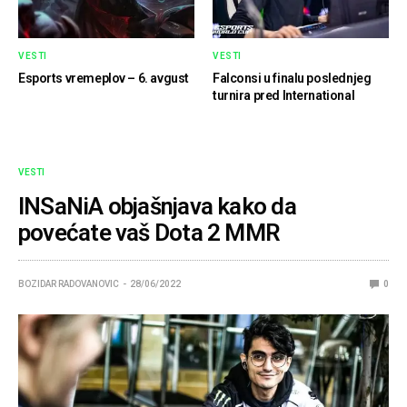
VESTI
VESTI
Esports vremeplov – 6. avgust
Falconsi u finalu poslednjeg
turnira pred International
VESTI
INSaNiA objašnjava kako da
povećate vaš Dota 2 MMR
BOZIDAR RADOVANOVIC
28/06/2022
0