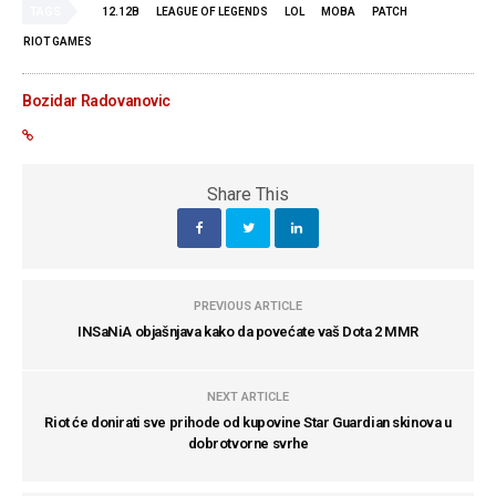
TAGS
12.12B
LEAGUE OF LEGENDS
LOL
MOBA
PATCH
RIOT GAMES
Bozidar Radovanovic
Share This
PREVIOUS ARTICLE
INSaNiA objašnjava kako da povećate vaš Dota 2 MMR
NEXT ARTICLE
Riot će donirati sve prihode od kupovine Star Guardian skinova u
dobrotvorne svrhe