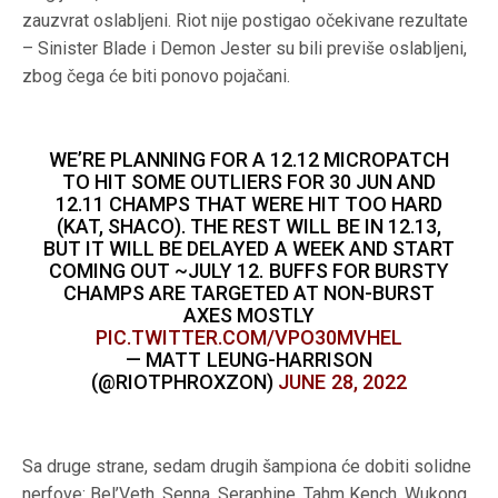
zauzvrat oslabljeni. Riot nije postigao očekivane rezultate
– Sinister Blade i Demon Jester su bili previše oslabljeni,
zbog čega će biti ponovo pojačani.
WE’RE PLANNING FOR A 12.12 MICROPATCH
TO HIT SOME OUTLIERS FOR 30 JUN AND
12.11 CHAMPS THAT WERE HIT TOO HARD
(KAT, SHACO). THE REST WILL BE IN 12.13,
BUT IT WILL BE DELAYED A WEEK AND START
COMING OUT ~JULY 12. BUFFS FOR BURSTY
CHAMPS ARE TARGETED AT NON-BURST
AXES MOSTLY
PIC.TWITTER.COM/VPO30MVHEL
— MATT LEUNG-HARRISON
(@RIOTPHROXZON)
JUNE 28, 2022
Sa druge strane, sedam drugih šampiona će dobiti solidne
nerfove: Bel’Veth, Senna, Seraphine, Tahm Kench, Wukong,