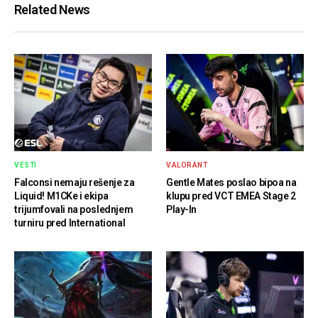
Related News
VESTI
VALORANT
Falconsi nemaju rešenje za
Gentle Mates poslao bipoa na
Liquid! M1CKe i ekipa
klupu pred VCT EMEA Stage 2
trijumfovali na poslednjem
Play-In
turniru pred International