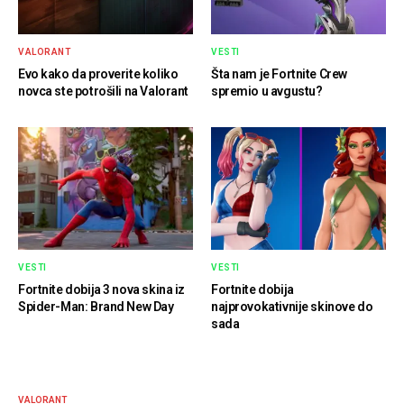
VALORANT
VESTI
Evo kako da proverite koliko
Šta nam je Fortnite Crew
novca ste potrošili na Valorant
spremio u avgustu?
VESTI
VESTI
Fortnite dobija 3 nova skina iz
Fortnite dobija
Spider-Man: Brand New Day
najprovokativnije skinove do
sada
VALORANT