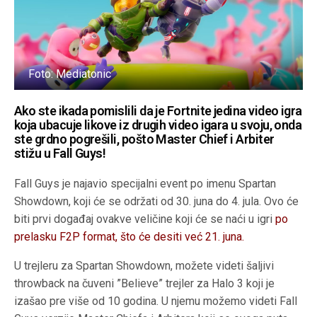
Foto: Mediatonic
Ako ste ikada pomislili da je Fortnite jedina video igra
koja ubacuje likove iz drugih video igara u svoju, onda
ste grdno pogrešili, pošto Master Chief i Arbiter
stižu u Fall Guys!
Fall Guys je najavio specijalni event po imenu Spartan
Showdown, koji će se održati od 30. juna do 4. jula. Ovo će
biti prvi događaj ovakve veličine koji će se naći u igri
po
prelasku F2P format, što će desiti već 21. juna.
U trejleru za Spartan Showdown, možete videti šaljivi
throwback na čuveni ”Believe” trejler za Halo 3 koji je
izašao pre više od 10 godina. U njemu možemo videti Fall