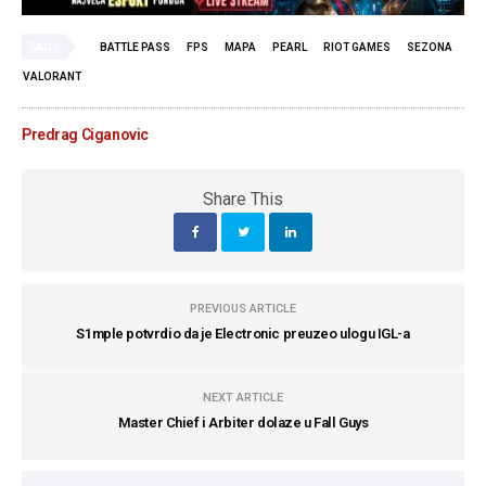
TAGS
BATTLE PASS
FPS
MAPA
PEARL
RIOT GAMES
SEZONA
VALORANT
Predrag Ciganovic
Share This
PREVIOUS ARTICLE
S1mple potvrdio da je Electronic preuzeo ulogu IGL-a
NEXT ARTICLE
Master Chief i Arbiter dolaze u Fall Guys