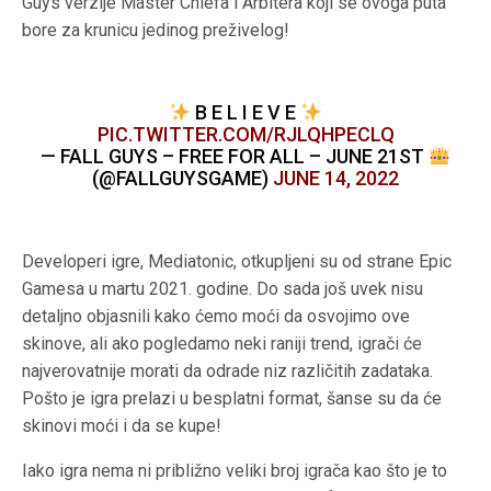
Guys verzije Master Chiefa i Arbitera koji se ovoga puta
bore za krunicu jedinog preživelog!
B E L I E V E
PIC.TWITTER.COM/RJLQHPECLQ
— FALL GUYS – FREE FOR ALL – JUNE 21ST
(@FALLGUYSGAME)
JUNE 14, 2022
Developeri igre, Mediatonic, otkupljeni su od strane Epic
Gamesa u martu 2021. godine. Do sada još uvek nisu
detaljno objasnili kako ćemo moći da osvojimo ove
skinove, ali ako pogledamo neki raniji trend, igrači će
najverovatnije morati da odrade niz različitih zadataka.
Pošto je igra prelazi u besplatni format, šanse su da će
skinovi moći i da se kupe!
Iako igra nema ni približno veliki broj igrača kao što je to