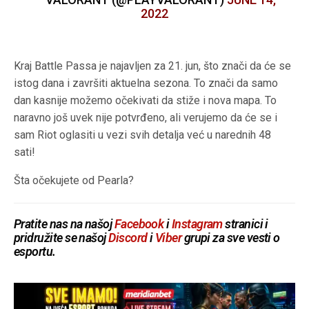
2022
Kraj Battle Passa je najavljen za 21. jun, što znači da će se
istog dana i završiti aktuelna sezona. To znači da samo
dan kasnije možemo očekivati da stiže i nova mapa. To
naravno još uvek nije potvrđeno, ali verujemo da će se i
sam Riot oglasiti u vezi svih detalja već u narednih 48
sati!
Šta očekujete od Pearla?
Pratite nas na našoj
Facebook
i
Instagram
stranici i
pridružite se našoj
Discord
i
Viber
grupi za sve vesti o
esportu.