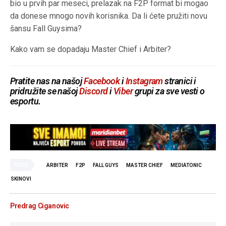
bio u prvih par meseci, prelazak na F2P format bi mogao
da donese mnogo novih korisnika. Da li ćete pružiti novu
šansu Fall Guysima?
Kako vam se dopadaju Master Chief i Arbiter?
Pratite nas na našoj
Facebook
i
Instagram
stranici i
pridružite se našoj
Discord
i
Viber
grupi za sve vesti o
esportu.
TAGS
ARBITER
F2P
FALL GUYS
MASTER CHIEF
MEDIATONIC
SKINOVI
Predrag Ciganovic