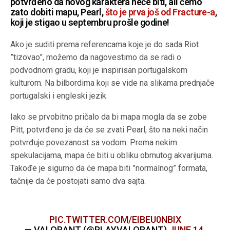
potvrđeno da novog karaktera neće biti, ali ćemo
zato dobiti mapu, Pearl,
što je prva još od Fracture-a
,
koji je stigao u septembru prošle godine!
Ako je suditi prema referencama koje je do sada Riot
”tizovao”, možemo da nagovestimo da se radi o
podvodnom gradu, koji je inspirisan portugalskom
kulturom. Na bilbordima koji se vide na slikama prednjače
portugalski i engleski jezik.
Iako se prvobitno pričalo da bi mapa mogla da se zobe
Pitt, potvrđeno je da će se zvati Pearl, što na neki način
potvrđuje povezanost sa vodom. Prema nekim
spekulacijama, mapa će biti u obliku obrnutog akvarijuma.
Takođe je sigurno da će mapa biti ”normalnog” formata,
tačnije da će postojati samo dva sajta.
PIC.TWITTER.COM/EIBEU0NBIX
— VALORANT (@PLAYVALORANT)
JUNE 14,