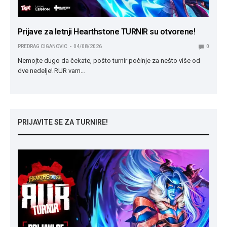
Prijave za letnji Hearthstone TURNIR su otvorene!
PREDRAG CIGANOVIC
04/08/2026
0
Nemojte dugo da čekate, pošto turnir počinje za nešto više od
dve nedelje! RUR vam…
PRIJAVITE SE ZA TURNIRE!