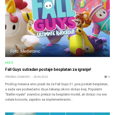
Foto: Mediatonic
VESTI
Fall Guys sutradan postaje besplatan za igranje!
PREDRAG CIGANOVIC
20/06/2022
0
Prošlog meseca smo pisali da će Fall Guys 21. juna postati besplatan,
a sada vas podsećamo da je čekanju skoro došao kraj. Popularni
”Battle royale” zvanično prelazi na besplatni model, ali dolazi i na sve
ostale konzole, zajedno sa implementiranim…