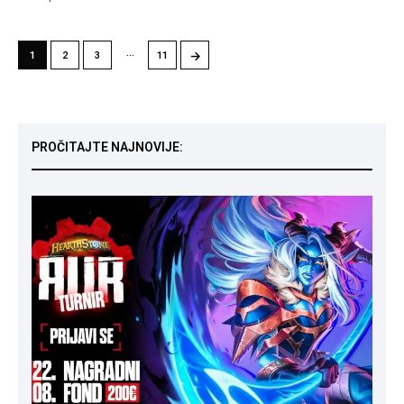
…
→
1
2
3
11
PROČITAJTE NAJNOVIJE: