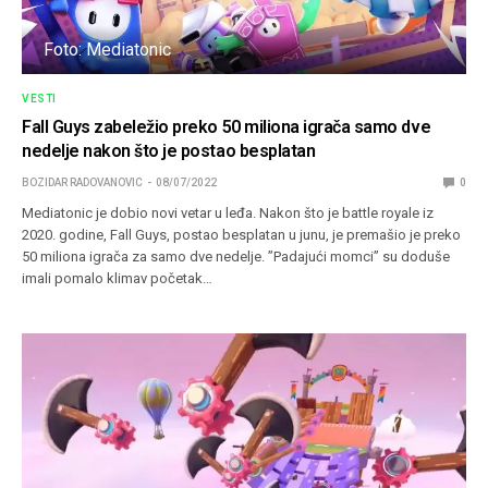
Foto: Mediatonic
VESTI
Fall Guys zabeležio preko 50 miliona igrača samo dve
nedelje nakon što je postao besplatan
BOZIDAR RADOVANOVIC
08/07/2022
0
Mediatonic je dobio novi vetar u leđa. Nakon što je battle royale iz
2020. godine, Fall Guys, postao besplatan u junu, je premašio je preko
50 miliona igrača za samo dve nedelje. ”Padajući momci” su doduše
imali pomalo klimav početak…