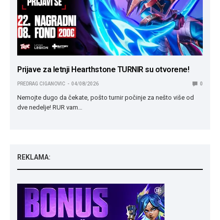
Prijave za letnji Hearthstone TURNIR su otvorene!
PREDRAG CIGANOVIC
04/08/2026
0
Nemojte dugo da čekate, pošto turnir počinje za nešto više od
dve nedelje! RUR vam…
REKLAMA: