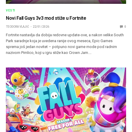
VESTI
Novi Fall Guys 3v3 mod stiže u Fortnite
TEODORA VLAJIĆ
22/01/2026
0
Fortnite nastavlja da dobija redovne update-ove, a nakon velike South
Park saradnje koja je uvedena ranije ovog meseca, Epic Games
sprema još jedan novitet – potpuno novi game mode pod radnim
nazivom Pimlico, koji u igru stiže kao Crown Jam.…