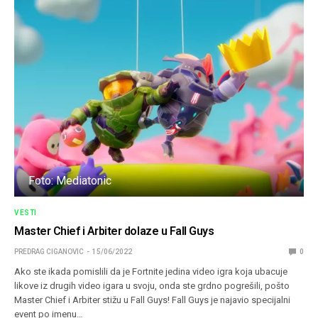
Foto: Mediatonic
VESTI
Master Chief i Arbiter dolaze u Fall Guys
PREDRAG CIGANOVIC
15/06/2022
0
Ako ste ikada pomislili da je Fortnite jedina video igra koja ubacuje
likove iz drugih video igara u svoju, onda ste grdno pogrešili, pošto
Master Chief i Arbiter stižu u Fall Guys! Fall Guys je najavio specijalni
event po imenu…