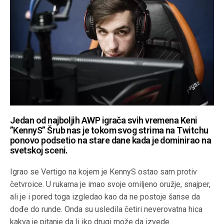
Jedan od najboljih AWP igrača svih vremena Keni
”KennyS” Šrub nas je tokom svog strima na Twitchu
ponovo podsetio na stare dane kada je dominirao na
svetskoj sceni.
Igrao se Vertigo na kojem je KennyS ostao sam protiv
četvroice. U rukama je imao svoje omiljeno oružje, snajper,
ali je i pored toga izgledao kao da ne postoje šanse da
dođe do runde. Onda su usledila četiri neverovatna hica
kakva je pitanje da li iko drugi može da izvede.