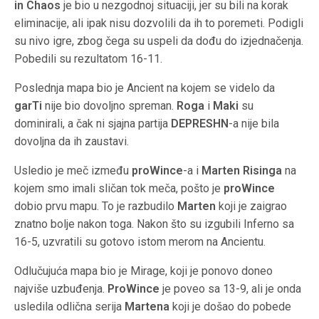
in Chaos
je bio u nezgodnoj situaciji, jer su bili na korak
eliminacije, ali ipak nisu dozvolili da ih to poremeti. Podigli
su nivo igre, zbog čega su uspeli da dođu do izjednačenja.
Pobedili su rezultatom 16-11.
Poslednja mapa bio je Ancient na kojem se videlo da
garTi
nije bio dovoljno spreman.
Roga
i
Maki
su
dominirali, a čak ni sjajna partija
DEPRESHN
-a nije bila
dovoljna da ih zaustavi.
Usledio je meč između
proWince
-a i
Marten Risinga
na
kojem smo imali sličan tok meča, pošto je
proWince
dobio prvu mapu. To je razbudilo
Marten
koji je zaigrao
znatno bolje nakon toga. Nakon što su izgubili Inferno sa
16-5, uzvratili su gotovo istom merom na Ancientu.
Odlučujuća mapa bio je Mirage, koji je ponovo doneo
najviše uzbuđenja.
ProWince
je poveo sa 13-9, ali je onda
usledila odlična serija
Martena
koji je došao do pobede