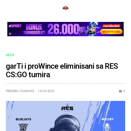
VESTI
garTi i proWince eliminisani sa RES
CS:GO turnira
PREDRAG CIGANOVIC
10/03/2022
0