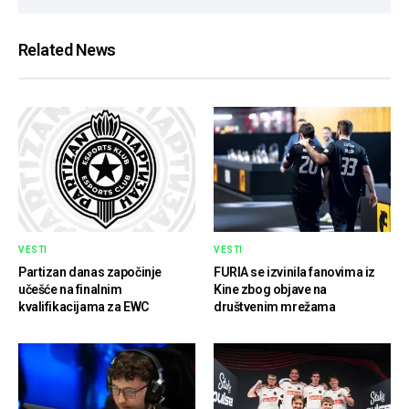
Related News
VESTI
VESTI
Partizan danas započinje
FURIA se izvinila fanovima iz
učešće na finalnim
Kine zbog objave na
kvalifikacijama za EWC
društvenim mrežama