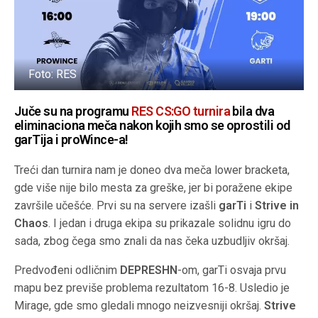
Foto: RES
Juče su na programu
RES CS:GO turnira
bila dva
eliminaciona meča nakon kojih smo se oprostili od
garTija i proWince-a!
Treći dan turnira nam je doneo dva meča lower bracketa,
gde više nije bilo mesta za greške, jer bi poražene ekipe
završile učešće. Prvi su na servere izašli
garTi
i
Strive in
Chaos
. I jedan i druga ekipa su prikazale solidnu igru do
sada, zbog čega smo znali da nas čeka uzbudljiv okršaj.
Predvođeni odličnim
DEPRESHN
-om, garTi osvaja prvu
mapu bez previše problema rezultatom 16-8. Usledio je
Mirage, gde smo gledali mnogo neizvesniji okršaj.
Strive