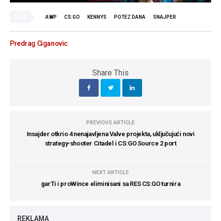
TAGS
AWP
CS:GO
KENNYS
POTEZ DANA
SNAJPER
Predrag Ciganovic
Share This
PREVIOUS ARTICLE
Insajder otkrio 4 nenajavljena Valve projekta, uključujući novi
strategy-shooter Citadel i CS:GO Source 2 port
NEXT ARTICLE
garTi i proWince eliminisani sa RES CS:GO turnira
REKLAMA