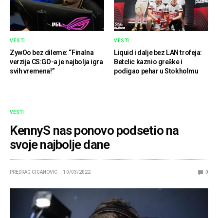
VESTI
VESTI
ZywOo bez dileme: “Finalna
Liquid i dalje bez LAN trofeja:
verzija CS:GO-a je najbolja igra
Betclic kaznio greške i
svih vremena!”
podigao pehar u Stokholmu
VESTI
KennyS nas ponovo podsetio na
svoje najbolje dane
PREDRAG CIGANOVIC
10/03/2022
0