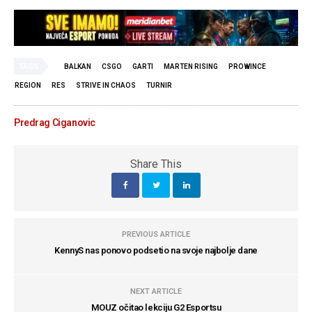
TAGS
BALKAN
CSGO
GARTI
MARTEN RISING
PROWINCE
REGION
RES
STRIVE IN CHAOS
TURNIR
Predrag Ciganovic
Share This
PREVIOUS ARTICLE
KennyS nas ponovo podsetio na svoje najbolje dane
NEXT ARTICLE
MOUZ očitao lekciju G2 Esportsu