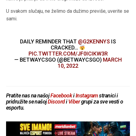
U svakom slučaju, ne želimo da dužimo previše, uverite se
sami.
DAILY REMINDER THAT
@G2KENNYS
IS
CRACKED…
PIC.TWITTER.COM/JF0ICIKW3R
— BETWAYCSGO (@BETWAYCSGO)
MARCH
10, 2022
Pratite nas na našoj
Facebook
i
Instagram
stranici i
pridružite se našoj
Discord
i
Viber
grupi za sve vesti o
esportu.