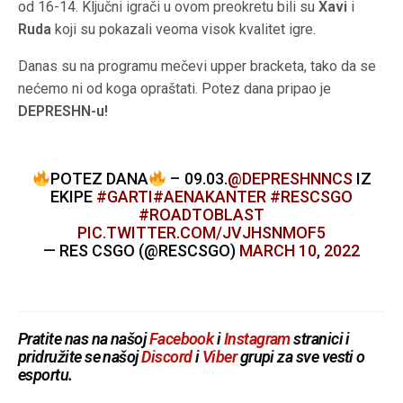
od 16-14. Ključni igrači u ovom preokretu bili su
Xavi
i
Ruda
koji su pokazali veoma visok kvalitet igre.
Danas su na programu mečevi upper bracketa, tako da se
nećemo ni od koga opraštati. Potez dana pripao je
DEPRESHN-u!
POTEZ DANA
– 09.03.
@DEPRESHNNCS
IZ
EKIPE
#GARTI
#AENAKANTER
#RESCSGO
#ROADTOBLAST
PIC.TWITTER.COM/JVJHSNMOF5
— RES CSGO (@RESCSGO)
MARCH 10, 2022
Pratite nas na našoj
Facebook
i
Instagram
stranici i
pridružite se našoj
Discord
i
Viber
grupi za sve vesti o
esportu.