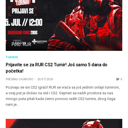
Foto: RUR
TURNIRI
Prijavite se za RUR CS2 Turnir! Još samo 5 dana do
početka!
PREDRAG CIGANOVIC
20/07/2026
0
Pozivaju se svi CS2 igrači! RUR se vraća sa još jednim onlajn turnirom,
a ovaj put je došao na red i CS2. Gejmeri sa naših prostora su nas
mnogo puta pitali kada ćemo ponovo raditi CS2 turnire, zbog čega
nam je…