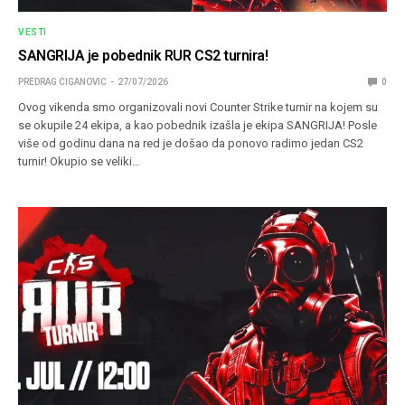
VESTI
SANGRIJA je pobednik RUR CS2 turnira!
PREDRAG CIGANOVIC
27/07/2026
0
Ovog vikenda smo organizovali novi Counter Strike turnir na kojem su
se okupile 24 ekipa, a kao pobednik izašla je ekipa SANGRIJA! Posle
više od godinu dana na red je došao da ponovo radimo jedan CS2
turnir! Okupio se veliki…