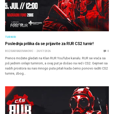
Foto: RUR
TURNIRI
Poslednja prilika da se prijavite za RUR CS2 turnir!
BOZIDAR RADOVANOVIC
24/07/2026
0
Prenos možete gledati na Klan RUR YouTube kanalu. RUR se vraća sa
još jednim onlajn turnirom, a ovaj put je došao na red i CS2. Gejmeri sa
naših prostora su nas mnogo puta pitali kada ćemo ponovo raditi CS2
turnire, zbog…