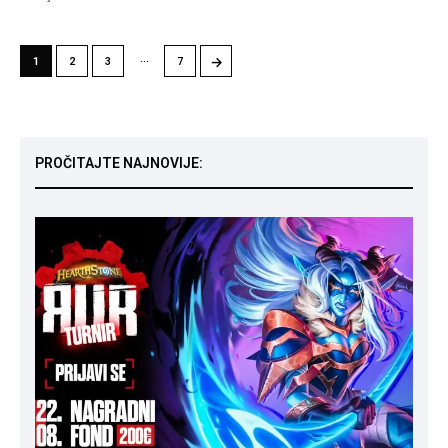
…
→
1
2
3
7
PROČITAJTE NAJNOVIJE: