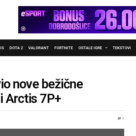
DS
DOTA 2
VALORANT
FORTNITE
OSTALE IGRE
TEKSTOVI
vio nove bežične
 i Arctis 7P+
0