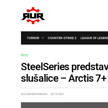
TURNIRI
COUNTER-STRIKE 2
LEAGUE OF LEGEN
VESTI
SteelSeries predsta
slušalice – Arctis 7+
BOZIDAR RADOVANOVIC
29/10/2021