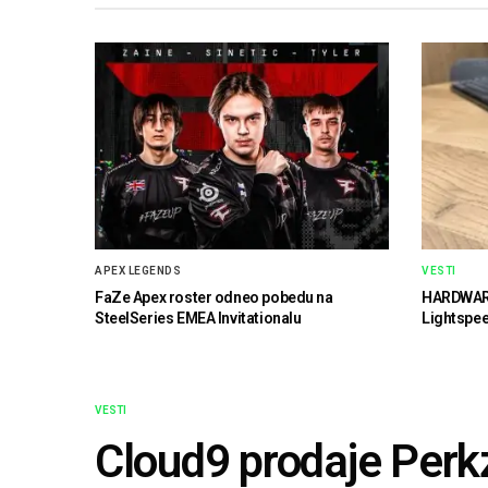
APEX LEGENDS
VESTI
FaZe Apex roster odneo pobedu na
HARDWARE
SteelSeries EMEA Invitationalu
Lightspe
VESTI
Cloud9 prodaje Perk