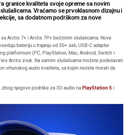
a granice kvaliteta svoje opreme sa novim
m slušalicama. Vraćamo se prvoklasnom dizajnu i
olekcije, sa dodatnom podrškom za nove
u sa Arctis 7+ i Arctis 7P+ bežičnim slušalicama. Nove
poseduju
bateriju u trajanju od 30+ sati, USB-C adapter
g platformom (PC, PlayStation, Mac, Android, Switch i
eries Arctis zvuk. Na samim slušalicama možete podešavati
on vrhunskog audio kvaliteta, sa kojim nećete morati da
s, zbog njegove podrške za 3D audio na
PlayStation 5
i