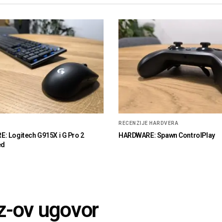
RECENZIJE HARDVERA
: Logitech G915X i G Pro 2
HARDWARE: Spawn ControlPlay
ed
z-ov ugovor