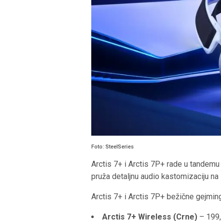
Foto: SteelSeries
Arctis 7+ i Arctis 7P+ rade u tandemu
pruža detaljnu audio kastomizaciju na 
Arctis 7+ i Arctis 7P+ bežične gejmi
Arctis 7+ Wireless (Crne)
– 199