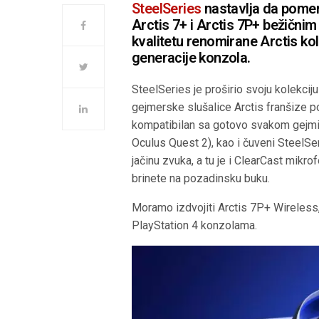
SteelSeries
nastavlja da pomer
Arctis 7+ i Arctis 7P+ bežični
kvalitetu renomirane Arctis k
generacije konzola.
SteelSeries je proširio svoju kolekcij
gejmerske slušalice Arctis franšize 
kompatibilan sa gotovo svakom gejmin
Oculus Quest 2), kao i čuveni SteelS
jačinu zvuka, a tu je i
ClearCast mikrof
brinete na pozadinsku buku.
Moramo izdvojiti Arctis 7P+ Wireles
PlayStation 4 konzolama.