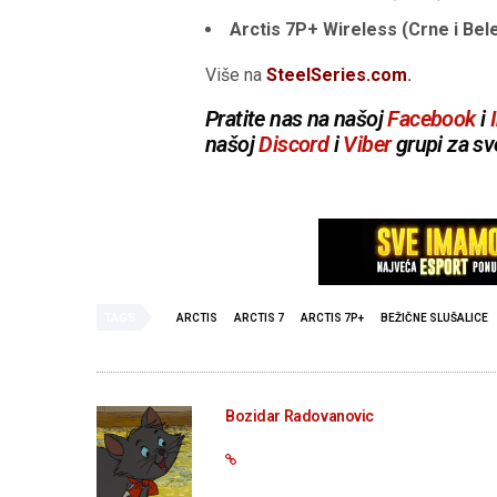
Arctis 7P+ Wireless (Crne i Bel
Više na
SteelSeries.com
.
Pratite nas na našoj
Facebook
i
našoj
Discord
i
Viber
grupi za sv
TAGS
ARCTIS
ARCTIS 7
ARCTIS 7P+
BEŽIČNE SLUŠALICE
Bozidar Radovanovic