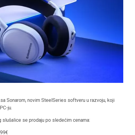
 sa Sonarom, novim SteelSeries softveru u razvoju, koji
PC-ju.
ng slušalice se prodaju po sledećim cenama:
,99€