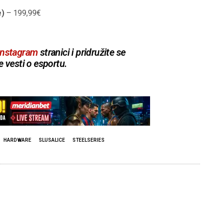
e)
– 199,99€
Instagram
stranici i pridružite se
e vesti o esportu.
HARDWARE
SLUSALICE
STEELSERIES