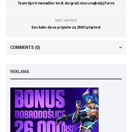
Team Spirit menadžer tvrdi da igrači nisu u najboljoj formi
NEXT ARTICLE
Evo kako da se prijavite za 2XKO play test
COMMENTS
(0)
REKLAMA