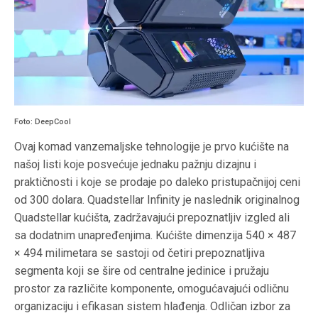
Foto: DeepCool
Ovaj komad vanzemaljske tehnologije je prvo kućište na
našoj listi koje posvećuje jednaku pažnju dizajnu i
praktičnosti i koje se prodaje po daleko pristupačnijoj ceni
od 300 dolara. Quadstellar Infinity je naslednik originalnog
Quadstellar kućišta, zadržavajući prepoznatljiv izgled ali
sa dodatnim unapređenjima. Kućište dimenzija 540 × 487
× 494 milimetara se sastoji od četiri prepoznatljiva
segmenta koji se šire od centralne jedinice i pružaju
prostor za različite komponente, omogućavajući odličnu
organizaciju i efikasan sistem hlađenja. Odličan izbor za