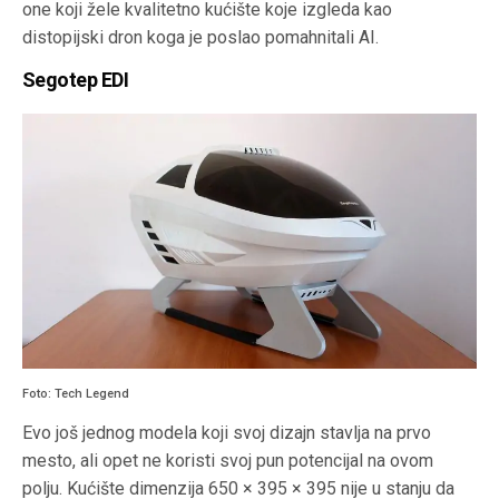
one koji žele kvalitetno kućište koje izgleda kao
distopijski dron koga je poslao pomahnitali AI.
Segotep EDI
Foto: Tech Legend
Evo još jednog modela koji svoj dizajn stavlja na prvo
mesto, ali opet ne koristi svoj pun potencijal na ovom
polju. Kućište dimenzija 650 × 395 × 395 nije u stanju da