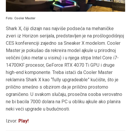
Foto: Cooler Master
Shark X, čiji dizajn nas najviše podseća na mehaničke
zveri iz Horizon serijala, predstavljen je na prošlogodišnjoj
CES konferenciji zajedno sa Sneaker X modelom. Cooler
Master je pokušao da rekreira model ajkule u prirodnoj
veličini (oko metar u visinu) i u njega strpa Intel Core i7-
14700KF procesor, GeForce RTX 4070 Ti GPU i druge
high-end komponente. Treba istaći da Cooler Master
reklamira Shark X kao “fully upgradeable” kućište, što je
prilično smešno s obzirom da je prilično prostorno
ograničeno. U svakom slučaju, prosečna osoba verovatno
ne bi bacila 7000 dolara na PC u obliku ajkule ako planira
neki veći upgrade u budućnosti.
Izvor:
Play!