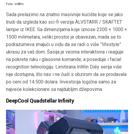
Foto: InWin
Sada prelazimo na znatno masivnije kućište koje se jako
trudi da izgleda kao sci-fi verzija ÄLVSTARR / SKAFTET
lampe iz IKEE. Sa dimenzijama koje iznose 2300 × 1000 ×
1500 milimetara, veliki prostor je obavezan, mada se to
podrazumeva imajući u vidu da se radi o više ”lifestyle”
ukrasu za vaš dom. Šasija je veoma interaktivna i reaguje
na pokrete ruku i glasovne komande, a poseduje i facial
recognition tehnologiju. Limitirana InWin Diéy serija više
nije dostupna, što nas i ne čudi s obzirom da se prodavala
po ceni od 14.500 dolara. Investicija logična samo za
najveće kolekcionare sa najdubljim džepovima.
DeepCool Quadstellar Infinity