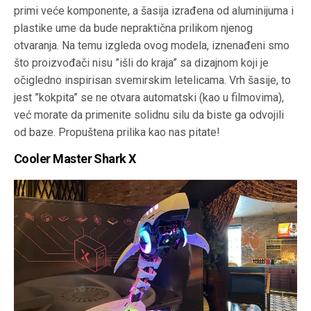
primi veće komponente, a šasija izrađena od aluminijuma i
plastike ume da bude nepraktična prilikom njenog
otvaranja. Na temu izgleda ovog modela, iznenađeni smo
što proizvođači nisu ”išli do kraja” sa dizajnom koji je
očigledno inspirisan svemirskim letelicama. Vrh šasije, to
jest ”kokpita” se ne otvara automatski (kao u filmovima),
već morate da primenite solidnu silu da biste ga odvojili
od baze. Propuštena prilika kao nas pitate!
Cooler Master Shark X