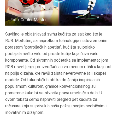
Foto: Cooler Master
Suvišno je objašnjavati svrhu kućišta za sajt kao što je
RUR. Međutim, sa napretkom tehnologije i istovremenim
porastom ”potrošačkih apetita”, kućišta su polako
postajala nešto više od proste kutije koja čuva vaše
komponente. Od skromnih početaka sa implementacijom
RGB osvetljenja, proizvođači su vremenom otišli u krajnost
na polju dizajna, kreiravši zaista neverovatne (ali skupe)
modele. Od futurističkih oblika do šasija inspirisanih
popularnom kulturom, granice konvencionalnog su
pomerene kako bi se stvorila prava umetnička dela. U
ovom tekstu ćemo napraviti pregled pet kućišta za
računare koja su privukla našu pažnju svojim neobičnim i
inovativnim dizajnom.