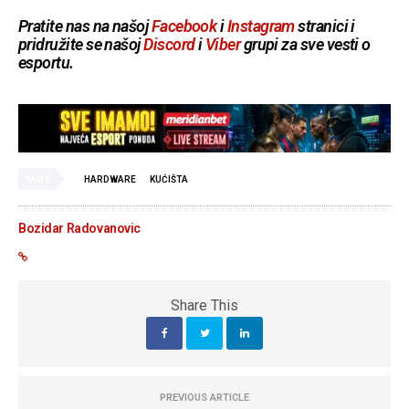
Pratite nas na našoj
Facebook
i
Instagram
stranici i
pridružite se našoj
Discord
i
Viber
grupi za sve vesti o
esportu.
TAGS
HARDWARE
KUĆIŠTA
Bozidar Radovanovic
Share This
PREVIOUS ARTICLE