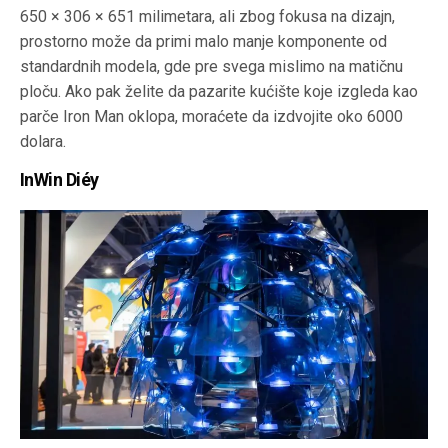
650 × 306 × 651 milimetara, ali zbog fokusa na dizajn,
prostorno može da primi malo manje komponente od
standardnih modela, gde pre svega mislimo na matičnu
ploču. Ako pak želite da pazarite kućište koje izgleda kao
parče Iron Man oklopa, moraćete da izdvojite oko 6000
dolara.
InWin Diéy