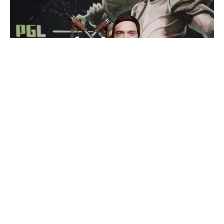
Korb3n je brutalno iskren.
Menadžer Team Spirit
Dota 2
sastava, Dimitri ”Korb3n”
Belov,
razgovarao je
o formi igrača uoči Mastersu u
Rijadu. Belov tvrdi da tim još nije dostigao svoj pun
potencijal i da ima dosta prostora za napredak.