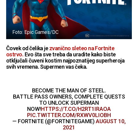
Foto: Epic Games/DC
Čovek od čelika je
zvanično sleteo na Fortnite
ostrvo.
Evo šta sve treba da uradite kako biste
otključali čuveni kostim najpoznatijeg superheroja
svih vremena. Supermen vas čeka.
BECOME THE MAN OF STEEL.
BATTLE PASS OWNERS, COMPLETE QUESTS
TO UNLOCK SUPERMAN
NOW!
HTTPS://T.CO/H2RT1IRAOA
PIC.TWITTER.COM/RXWV0LIOBH
— FORTNITE (@FORTNITEGAME)
AUGUST 10,
2021