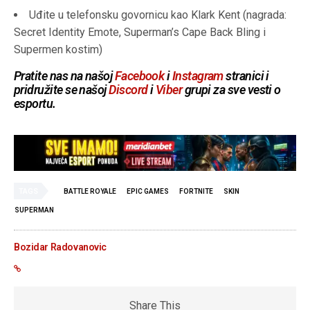
Uđite u telefonsku govornicu kao Klark Kent (nagrada:
Secret Identity Emote, Superman’s Cape Back Bling i
Supermen kostim)
Pratite nas na našoj
Facebook
i
Instagram
stranici i
pridružite se našoj
Discord
i
Viber
grupi za sve vesti o
esportu.
TAGS
BATTLE ROYALE
EPIC GAMES
FORTNITE
SKIN
SUPERMAN
Bozidar Radovanovic
Share This