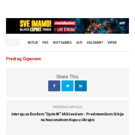
TAGS
KUTIJE
PEČ
RIOT GAMES
ULTI
VALORANT
VIPER
Predrag Ciganovic
Share This
PREVIOUS ARTICLE
Intervju sa Đorđem ''Djole95'' Milićevićem - Predstavnikom Srbije
na Nacionalnom Kupu u Ukrajini