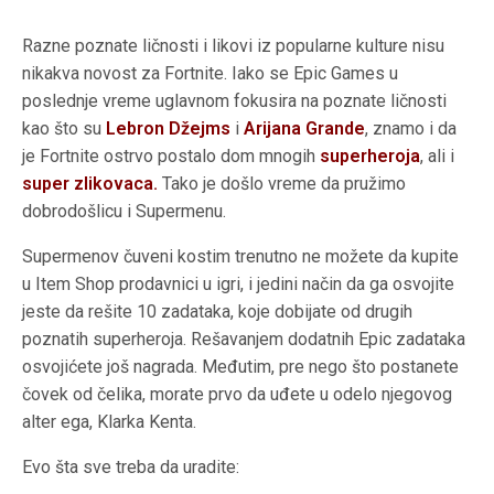
Razne poznate ličnosti i likovi iz popularne kulture nisu
nikakva novost za Fortnite. Iako se Epic Games u
poslednje vreme uglavnom fokusira na poznate ličnosti
kao što su
Lebron Džejms
i
Arijana Grande
, znamo i da
je Fortnite ostrvo postalo dom mnogih
superheroja
, ali i
super zlikovaca.
Tako je došlo vreme da pružimo
dobrodošlicu i Supermenu.
Supermenov čuveni kostim trenutno ne možete da kupite
u Item Shop prodavnici u igri, i jedini način da ga osvojite
jeste da rešite 10 zadataka, koje dobijate od drugih
poznatih superheroja. Rešavanjem dodatnih Epic zadataka
osvojićete još nagrada. Međutim, pre nego što postanete
čovek od čelika, morate prvo da uđete u odelo njegovog
alter ega, Klarka Kenta.
Evo šta sve treba da uradite: