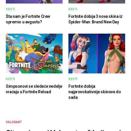
VESTI
VESTI
Šta nam je Fortnite Crew
Fortnite dobija 3 nova skina iz
spremio u avgustu?
Spider-Man: Brand New Day
VESTI
VESTI
Simpsonovi se sledeće nedelje
Fortnite dobija
vraćaju u Fortnite Reload
najprovokativnije skinove do
sada
VALORANT