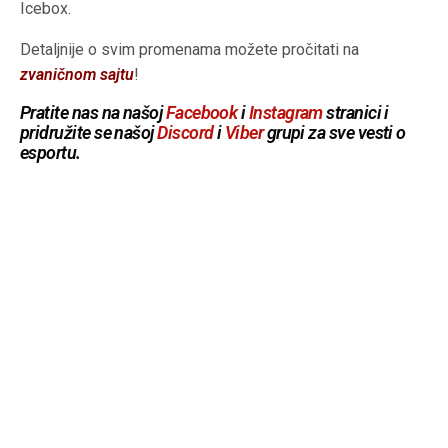
Icebox.
Detaljnije o svim promenama možete pročitati na
zvaničnom sajtu
!
Pratite nas na našoj
Facebook
i
Instagram
stranici i
pridružite se našoj
Discord
i
Viber
grupi za sve vesti o
esportu.