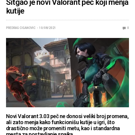
Sitgao je novi Valorant peč koji menja
kutije
PREDRAG CIGANOVIC
10/08/2021
0
Novi Valorant 3.03 peč ne donosi veliki broj promena,
ali zato menja kako funkcionišu kutije u igri, što
drastično može promeniti metu, kao i standardna
mesta za postavljanje spajka.