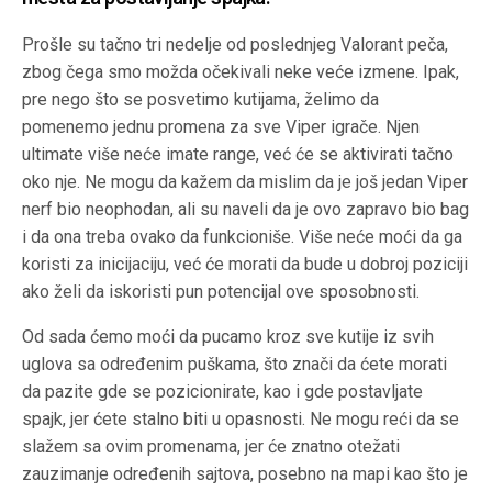
Prošle su tačno tri nedelje od poslednjeg Valorant peča,
zbog čega smo možda očekivali neke veće izmene. Ipak,
pre nego što se posvetimo kutijama, želimo da
pomenemo jednu promena za sve Viper igrače. Njen
ultimate više neće imate range, već će se aktivirati tačno
oko nje. Ne mogu da kažem da mislim da je još jedan Viper
nerf bio neophodan, ali su naveli da je ovo zapravo bio bag
i da ona treba ovako da funkcioniše. Više neće moći da ga
koristi za inicijaciju, već će morati da bude u dobroj poziciji
ako želi da iskoristi pun potencijal ove sposobnosti.
Od sada ćemo moći da pucamo kroz sve kutije iz svih
uglova sa određenim puškama, što znači da ćete morati
da pazite gde se pozicionirate, kao i gde postavljate
spajk, jer ćete stalno biti u opasnosti. Ne mogu reći da se
slažem sa ovim promenama, jer će znatno otežati
zauzimanje određenih sajtova, posebno na mapi kao što je