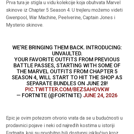
Prva tura je stigla u vidu kolekcije koja obuhvata Marvel
skinove iz Chapter 5 Season 4. U trejleru možemo videti
Gwenpool, War Machine, Peelverine, Captain Jones i
Mysterio skinove.
WE’RE BRINGING THEM BACK. INTRODUCING:
UNVAULTED.
YOUR FAVORITE OUTFITS FROM PREVIOUS
BATTLE PASSES, STARTING WITH SOME OF
THE MARVEL OUTFITS FROM CHAPTER 5
SEASON 4, WILL START TO HIT THE SHOP AS
SEPARATE BUNDLES ON JUNE 28!
PIC.TWITTER.COM/BEZSAHOVKW
— FORTNITE (@FORTNITE)
JUNE 24, 2026
Epic je ovim potezom otvorio vrata da se u budućnosti u
prodavnici pojave i neki od najređih kostima u istoriji
Fortnajta, koji su prvobitno bili dostupni isključivo kroz