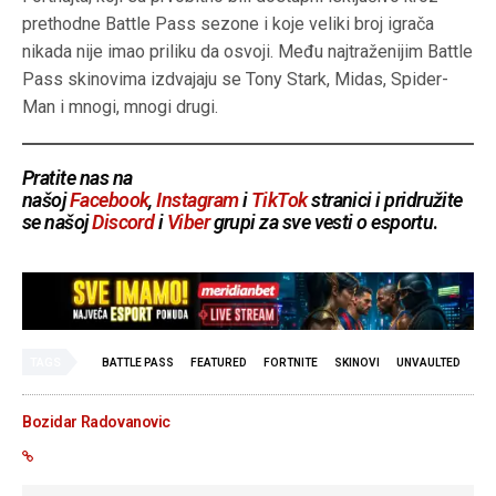
prethodne Battle Pass sezone i koje veliki broj igrača
nikada nije imao priliku da osvoji. Među najtraženijim Battle
Pass skinovima izdvajaju se Tony Stark, Midas, Spider-
Man i mnogi, mnogi drugi.
Pratite nas na
našoj
Facebook
,
Instagram
i
TikTok
stranici i pridružite
se našoj
Discord
i
Viber
grupi za sve vesti o esportu
.
TAGS
BATTLE PASS
FEATURED
FORTNITE
SKINOVI
UNVAULTED
Bozidar Radovanovic