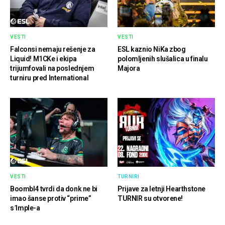
VESTI
VESTI
Falconsi nemaju rešenje za
ESL kaznio NiKa zbog
Liquid! M1CKe i ekipa
polomljenih slušalica u finalu
trijumfovali na poslednjem
Majora
turniru pred International
VESTI
TURNIRI
Boombl4 tvrdi da donk ne bi
Prijave za letnji Hearthstone
imao šanse protiv “prime”
TURNIR su otvorene!
s1mple-a