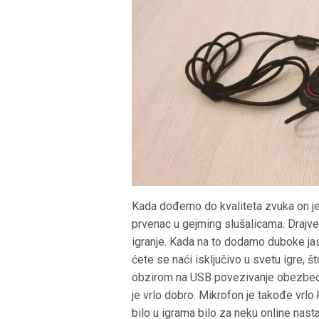
Kada dođemo do kvaliteta zvuka on je 
prvenac u gejming slušalicama. Drajve
igranje. Kada na to dodamo duboke jast
ćete se naći isključivo u svetu igre, š
obzirom na USB povezivanje obezbeđen
je vrlo dobro. Mikrofon je takođe vrl
bilo u igrama bilo za neku online nast