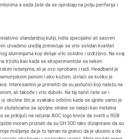
itorima a sada žele da se oprobaju na polju periferija i
lativno standardnoj kutiji, ništa specijalno ali sasvim
Čim izvadimo uređaj primećuje se vrlo solidan kvalitet
g aluminijuma koji deluje vrlo solidno i izdržljivo. Na ovaj
 na tržištu kao kada se eksperimentiše sa nekim
rskim rešenjima, ali je ovo oprobano i radi. Headband je
emorijskom penom i eko kožom, izvlači se koliko je
ve. Interesantno je primetiti da su jastučići koji naležu na
nom, ali takođe i vrlo duboki. Na taj način ćete se i
 iz okoline što je svakako odlično kada se igrate samo je
m slušalicama sa spoljne strane se nalazi kao metalna
a se priključi na računar AOC logo kreće da svetli u RGB
 Uopšte moram priznati da su GH 300 tako dizajnirane da su
moje mišljenje da je to taman na granici da je ukusno a da
ači prosto obožavaju u poslednje vreme. Mala možda mana