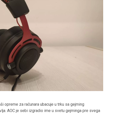
anši opreme za računara ubacuje u trku sa gejming
tavlja. AOC je sebi izgradio ime u svetu gejminga pre svega