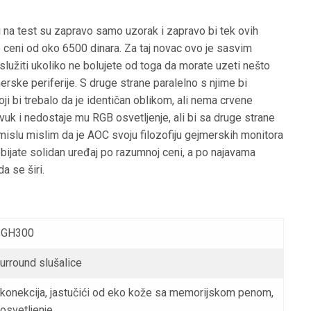
 na test su zapravo samo uzorak i zapravo bi tek ovih
o ceni od oko 6500 dinara. Za taj novac ovo je sasvim
služiti ukoliko ne bolujete od toga da morate uzeti nešto
erske periferije. S druge strane paralelno s njime bi
ji bi trebalo da je identičan oblikom, ali nema crvene
uk i nedostaje mu RGB osvetljenje, ali bi sa druge strane
smislu mislim da je AOC svoju filozofiju gejmerskih monitora
obijate solidan uređaj po razumnoj ceni, a po najavama
a se širi.
 GH300
surround slušalice
konekcija, jastučići od eko kože sa memorijskom penom,
osvetljenje