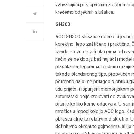
zahvaljujući pristupačnim a dobrim mon
krećemo od jednih slušalica.
GH300
AOC GH300 slušalice dolaze u jednoj re
korektno, lepo zaštićeno i praktično. 
izrade – sve se vrti oko rama od crveno
način se ne dobija baš najlakši model
plastikama, legurama i čudnim dizajne
takođe standardnog tipa, presvučen m
potrebno da bi se prilagodio obliku gla
ušu prijatni i ispunjeni memorijskom pe
automatski bolje izolovati od zvukova
pitanje koliko kome odgovara. U sami
mrežica a ispod koje je AOC logo. Kad
obrascu ali je to relativno diskretno.
definitivno okrenute gejmerima, ali je 
ne prelazi u kič koji mnogi proizvođ