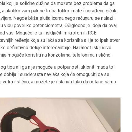
la koji je solidne dužine da možete bez problema da ga
 a ukoliko vam pak ne treba toliko imate i ugrađenu čičak
avljam. Negde bliže slušalicama nego računaru se nalazi i
 u vidu poveliko potenciometra. Očigledno je ideja da ovaj
ed vas. Moguće je tu i isključiti mikrofon ili RGB
avnijih rešenja koja su lakša za korisnika ali je to ipak stvar
ako definitivno deluje interesantnije. Nažalost isključivo
ije moguće koristiti na konzolama, telefonima i slično.
ivog tipa ali ga nije moguće u potpunosti ukloniti mada to i
e dobija i sunđerasta navlaka koja će omogućiti da se
 vetra i slično, a možete je i skinuti tako da ostane samo