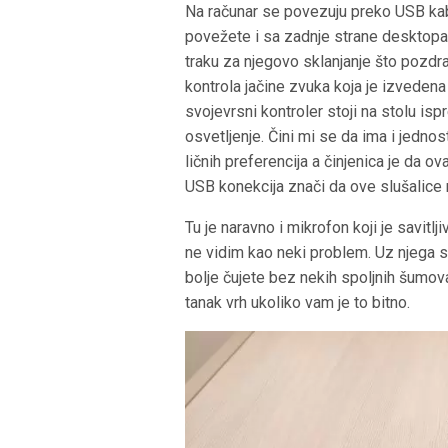
Na računar se povezuju preko USB kab
povežete i sa zadnje strane desktopa,
traku za njegovo sklanjanje što pozdr
kontrola jačine zvuka koja je izvedena
svojevrsni kontroler stoji na stolu ispr
osvetljenje. Čini mi se da ima i jednost
ličnih preferencija a činjenica je da ov
USB konekcija znači da ove slušalice n
Tu je naravno i mikrofon koji je savitlj
ne vidim kao neki problem. Uz njega s
bolje čujete bez nekih spoljnih šumova
tanak vrh ukoliko vam je to bitno.