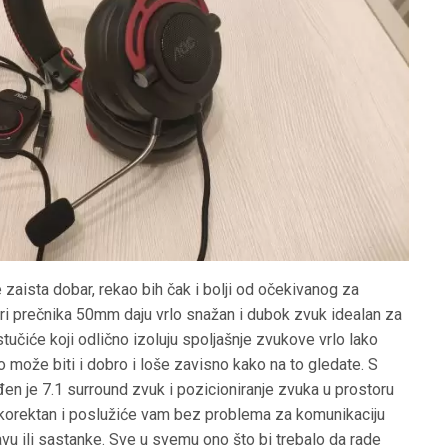
zaista dobar, rekao bih čak i bolji od očekivanog za
ri prečnika 50mm daju vrlo snažan i dubok zvuk idealan za
učiće koji odlično izoluju spoljašnje zvukove vrlo lako
to može biti i dobro i loše zavisno kako na to gledate. S
 je 7.1 surround zvuk i pozicioniranje zvuka u prostoru
o korektan i poslužiće vam bez problema za komunikaciju
avu ili sastanke. Sve u svemu ono što bi trebalo da rade