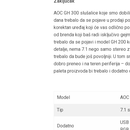
Zaključak
AOC GH 300 slušalice koje smo dobili
dana trebalo da se pojave u prodaji p
korektan uređaj koji će vas odlično po
od brenda koji baš radi isključivo gejm
trebalo da se pojavi i model GH 200 ko
detalje, nema 7.1 nego samo stereo zv
trebalo da bude još povoljniji. U tom 
dobro preneo i na teren periferija – d
paleta proizvoda bi trebalo i dodatno d
Model
AOC
Tip
7.1 
USB 
Dodatno
RGB 