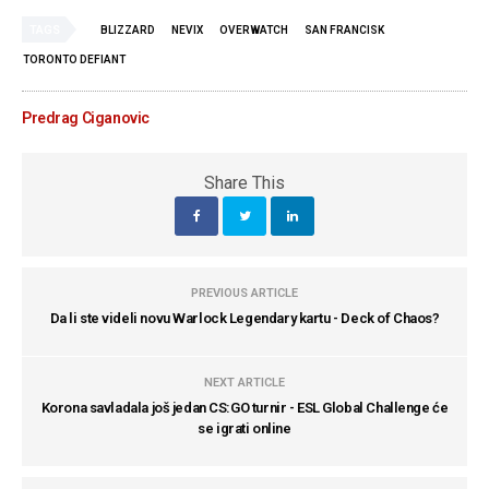
TAGS
BLIZZARD
NEVIX
OVERWATCH
SAN FRANCISK
TORONTO DEFIANT
Predrag Ciganovic
Share This
PREVIOUS ARTICLE
Da li ste videli novu Warlock Legendary kartu - Deck of Chaos?
NEXT ARTICLE
Korona savladala još jedan CS:GO turnir - ESL Global Challenge će
se igrati online