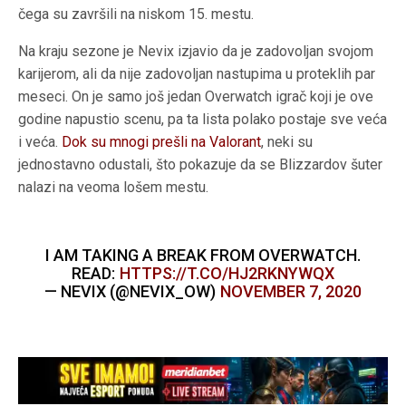
čega su završili na niskom 15. mestu.
Na kraju sezone je Nevix izjavio da je zadovoljan svojom
karijerom, ali da nije zadovoljan nastupima u proteklih par
meseci. On je samo još jedan Overwatch igrač koji je ove
godine napustio scenu, pa ta lista polako postaje sve veća
i veća.
Dok su mnogi prešli na Valorant
, neki su
jednostavno odustali, što pokazuje da se Blizzardov šuter
nalazi na veoma lošem mestu.
I AM TAKING A BREAK FROM OVERWATCH.
READ:
HTTPS://T.CO/HJ2RKNYWQX
— NEVIX (@NEVIX_OW)
NOVEMBER 7, 2020