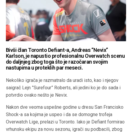
Bivši član Toronto Defiant-a, Andreas “Nevix”
Karlson, je napustio profesionalnu Overwatch scenu
do daljnjeg zbog toga što je razočaran svojim
nastupima u proteklih par meseci.
Nekoliko igrača je razmatralo da uradi isto, kao i njegov
saigrač Lejn ”Surefour” Roberts, ali jedini ko je do sada i
potvrdio ovako nešto je Nevix.
Nakon dve veoma uspešne godine u dresu San Francisko
Shock-a sa kojima je uspeo i da se domogne trofeja
Overwatch Lige, prelazi u Toronto. Iako je Defiant formirao
vrhunsku ekipu za novu sezonu, igrači su podbacili, zbog