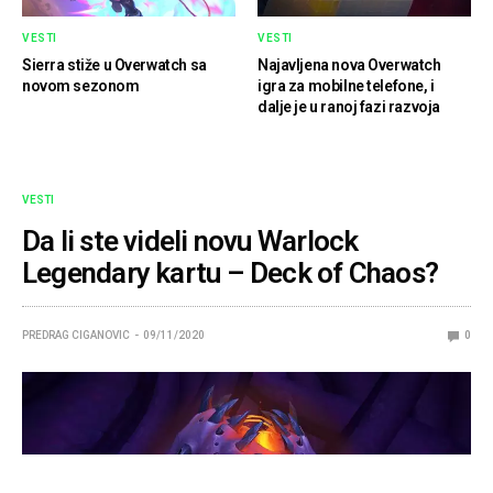
VESTI
VESTI
Sierra stiže u Overwatch sa
Najavljena nova Overwatch
novom sezonom
igra za mobilne telefone, i
dalje je u ranoj fazi razvoja
VESTI
Da li ste videli novu Warlock
Legendary kartu – Deck of Chaos?
PREDRAG CIGANOVIC
09/11/2020
0