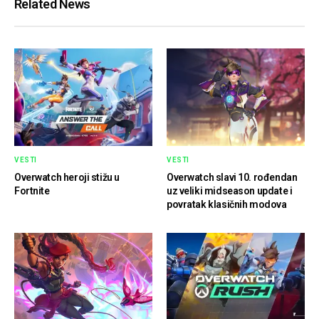
Related News
VESTI
VESTI
Overwatch heroji stižu u
Overwatch slavi 10. rođendan
Fortnite
uz veliki midseason update i
povratak klasičnih modova