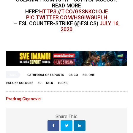
READ MORE
HERE:
HTTPS://T.CO/GSSNKC1OJE
PIC.TWITTER.COM/HSGIWGUPLH
— ESL COUNTER-STRIKE (@ESLCS)
JULY 16,
2020
TAGS
CATHEDRAL OF ESPORTS
CS:GO
ESL ONE
ESL ONE COLOGNE
EU
KELN
TURNIR
Predrag Ciganovic
Share This