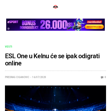
VESTI
ESL One u Kelnu će se ipak odigrati
online
PREDRAG CIGANOVIC
16/07/2020
0