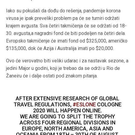
Iako su pokušali da dođu do rešenja, pandemije korona
virusa je ipak preveliki problem pa će se turniri održati
krajem avgusta. Sva četiri takmičenja će se održati od 18-
30. avgusta,a nagradni fond će biti podeljen na četiri dela.
Evropsko takmičenje će imati fond od $325,000, američko
$135,000, dok će Azija i Australija imati po $20,000.
Ovo će verovatno biti veliki udarac i za nastavak sezone, a
jedini Major u godini, koji je trebao da se održi u Rio de
Žaneiru će i dalje ostati pod znakom pitanja.
AFTER EXTENSIVE RESEARCH OF GLOBAL
TRAVEL REGULATIONS,
#ESLONE
COLOGNE
2020 WILL HAPPEN ONLINE.
WE ARE GOING TO SPLIT THE TROPHY
ACROSS FOUR REGIONAL DIVISIONS IN
EUROPE, NORTH AMERICA, ASIA AND
OCEANIA FROM 18TH – 30TH OF AUGUST.