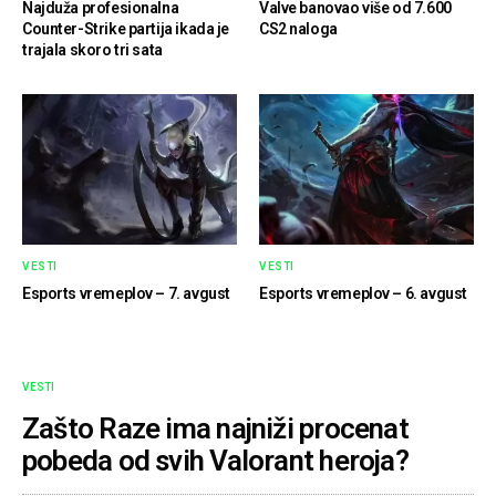
Najduža profesionalna
Valve banovao više od 7.600
Counter-Strike partija ikada je
CS2 naloga
trajala skoro tri sata
VESTI
VESTI
Esports vremeplov – 7. avgust
Esports vremeplov – 6. avgust
VESTI
Zašto Raze ima najniži procenat
pobeda od svih Valorant heroja?