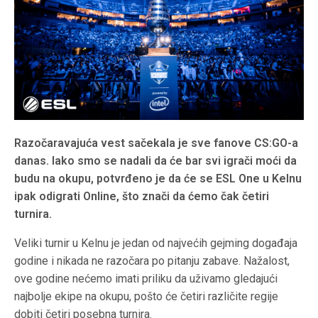
Razočaravajuća vest sačekala je sve fanove CS:GO-a
danas. Iako smo se nadali da će bar svi igrači moći da
budu na okupu, potvrđeno je da će se ESL One u Kelnu
ipak odigrati Online, što znači da ćemo čak četiri
turnira.
Veliki turnir u Kelnu je jedan od najvećih gejming događaja
godine i nikada ne razočara po pitanju zabave. Nažalost,
ove godine nećemo imati priliku da uživamo gledajući
najbolje ekipe na okupu, pošto će četiri različite regije
dobiti četiri posebna turnira.