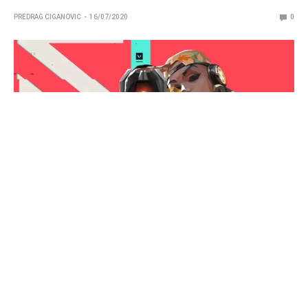
PREDRAG CIGANOVIC
16/07/2020
0
Kada je Raze stigla na servere, ubrzo je postala
okarakterisana kao ”broken” heroj, kojem su bile
neophodne promene. Riot je ubrzo odreagovao,
pomalo ju je oslabio, ali ne previše. Ipak, fanovi i dalje
vole da se žale da je prejaka. Da li je to istina i ako
jeste, zašto je njen procenat pobeda manji od ostalih