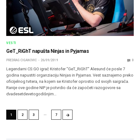
VESTI
GeT_RiGhT napušta Ninjas in Pyjamas
PREDRAG CIGANOVIC
26/09/2019
0
Legendarni CS:GO igrač Kristofer ”GeT_RiGhT” Alesund će posle 7
godina napustiti organziaciju Ninjas in Pyjamas. Vest saznajemo preko
oficijelnog tvitera, na kojem se Kristofer oprostio od svojih saigrača.
Ranije ove godine NIP je potvrdio da će započeti razogovore sa
dvadesetdevetogodišnjim…
…
→
1
2
3
7