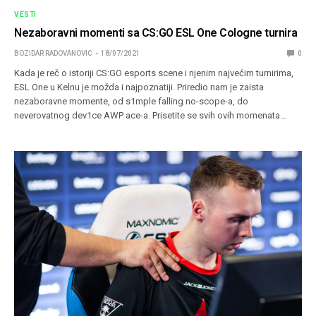
VESTI
Nezaboravni momenti sa CS:GO ESL One Cologne turnira
BOZIDAR RADOVANOVIC
18/07/2021
0
Kada je reč o istoriji CS:GO esports scene i njenim najvećim turnirima,
ESL One u Kelnu je možda i najpoznatiji. Priredio nam je zaista
nezaboravne momente, od s1mple falling no-scope-a, do
neverovatnog dev1ce AWP ace-a. Prisetite se svih ovih momenata…