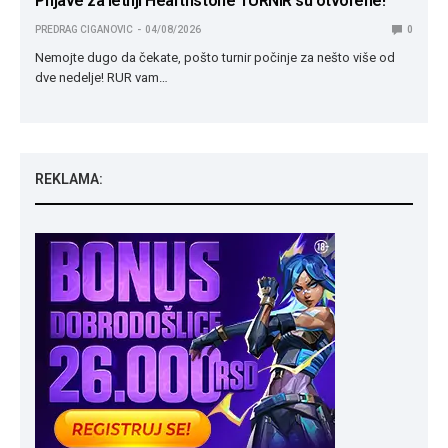
Prijave za letnji Hearthstone TURNIR su otvorene!
PREDRAG CIGANOVIC
04/08/2026
0
Nemojte dugo da čekate, pošto turnir počinje za nešto više od
dve nedelje! RUR vam…
REKLAMA: