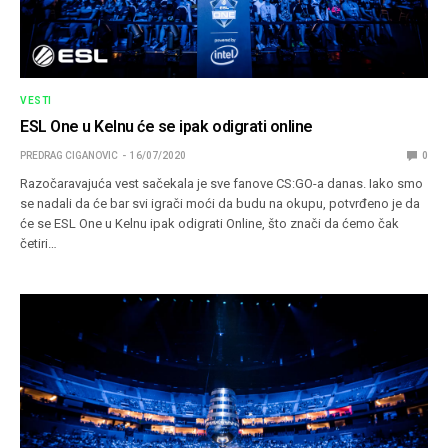
VESTI
ESL One u Kelnu će se ipak odigrati online
PREDRAG CIGANOVIC
16/07/2020
0
Razočaravajuća vest sačekala je sve fanove CS:GO-a danas. Iako smo
se nadali da će bar svi igrači moći da budu na okupu, potvrđeno je da
će se ESL One u Kelnu ipak odigrati Online, što znači da ćemo čak
četiri…