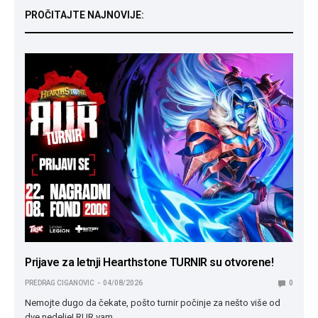
PROČITAJTE NAJNOVIJE:
Prijave za letnji Hearthstone TURNIR su otvorene!
PREDRAG CIGANOVIC
04/08/2026
0
Nemojte dugo da čekate, pošto turnir počinje za nešto više od
dve nedelje! RUR vam…