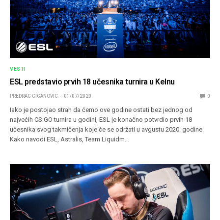
VESTI
ESL predstavio prvih 18 učesnika turnira u Kelnu
PREDRAG CIGANOVIC
01/07/2020
0
Iako je postojao strah da ćemo ove godine ostati bez jednog od
najvećih CS:GO turnira u godini, ESL je konačno potvrdio prvih 18
učesnika svog takmičenja koje će se održati u avgustu 2020. godine.
Kako navodi ESL, Astralis, Team Liquidm…