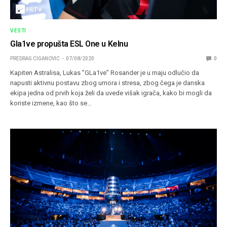
VESTI
Gla1ve propušta ESL One u Kelnu
PREDRAG CIGANOVIC
07/08/2020
0
Kapiten Astralisa, Lukas ”GLa1ve” Rosander je u maju odlučio da
napusti aktivnu postavu zbog umora i stresa, zbog čega je danska
ekipa jedna od prvih koja želi da uvede višak igrača, kako bi mogli da
koriste izmene, kao što se…