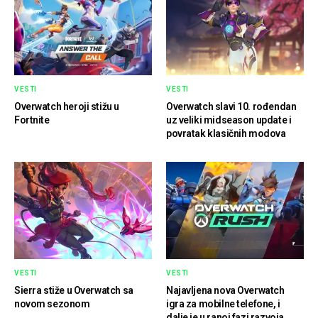
VESTI
VESTI
Overwatch heroji stižu u
Overwatch slavi 10. rođendan
Fortnite
uz veliki midseason update i
povratak klasičnih modova
VESTI
VESTI
Sierra stiže u Overwatch sa
Najavljena nova Overwatch
novom sezonom
igra za mobilne telefone, i
dalje je u ranoj fazi razvoja