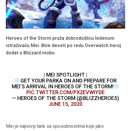
Heroes of the Storm pruža dobrodošlicu ledenom
istraživaču Mei. Biće deveti po redu Overwatch heroj
dodat u Blizzard mobu.
| MEI SPOTLIGHT |
GET YOUR PARKA ON AND PREPARE FOR
MEI’S ARRIVAL IN HEROES OF THE STORM!
PIC.TWITTER.COM/PX2EVWIYDE
— HEROES OF THE STORM (@BLIZZHEROES)
JUNE 15, 2020
Mei je najnoviji tank sa sposobnostima koje jako