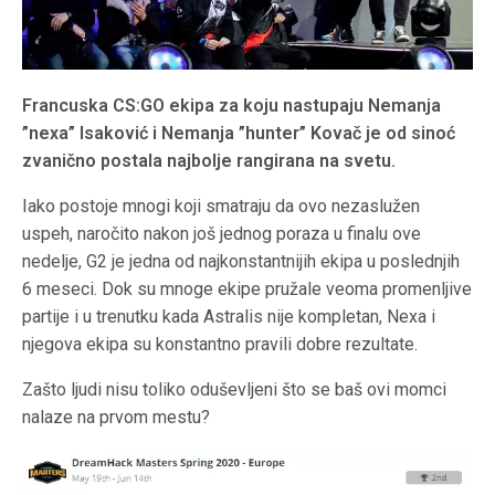
Francuska CS:GO ekipa za koju nastupaju Nemanja
”nexa” Isaković i Nemanja ”hunter” Kovač je od sinoć
zvanično postala najbolje rangirana na svetu.
Iako postoje mnogi koji smatraju da ovo nezaslužen
uspeh, naročito nakon još jednog poraza u finalu ove
nedelje, G2 je jedna od najkonstantnijih ekipa u poslednjih
6 meseci. Dok su mnoge ekipe pružale veoma promenljive
partije i u trenutku kada Astralis nije kompletan, Nexa i
njegova ekipa su konstantno pravili dobre rezultate.
Zašto ljudi nisu toliko oduševljeni što se baš ovi momci
nalaze na prvom mestu?