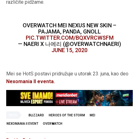
različite pidžame.
OVERWATCH MEI NEXUS NEW SKIN –
PAJAMA, PANDA, GNOLL
PIC.TWITTER.COM/BQXVRCWSFM
— NAERI X 나에리 (@OVERWATCHNAERI)
JUNE 15, 2020
Mei se HotS postavi pridružuje u utorak 23. juna, kao deo
Nexomania II eventa.
TAGS
BLIZZARD
HEROES OF THE STORM
MEI
NEXOMANIA II EVENT
OVERWATCH