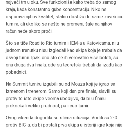
najveći trn u oku. Sve funkcioniše kako treba do samog
kraja, kada konstantno gube koncentraciju. Niko ne
osporava njihov kvalitet, stalno dostižu do same završnice
turnira, ali ukoliko se nešto ne promeni, šale na njihov
račun neće skoro proći.
Što se tiče Road to Rio turnira i IEM-a u Katovicama, ni u
jednom trenutku nisu izgledali kao ekipa koja je trebala da
osvoji turnir. Ipak, ono što će ih verovatno više boleti, su
ona druga dva finala, gde su teoretski trebali da izađu kao
pobednici.
Na Summit turniru izgubili su od Mouza koji je igrao sa
izmenom i trenerom. Samo koji dan pre finala, slavili su
protiv te iste ekipe veoma ubedljivo, da bi u finalu
prokockali veliku prednost, pa i ceo turnir.
Ovog vikenda dogodila se slična situacija. Vodili su 2-0
protiv BIG-a, da bi postali prva ekipa u istoriji igre koja nije