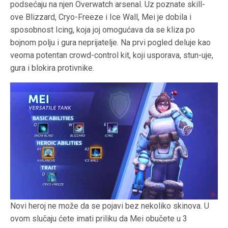
podsećaju na njen Overwatch arsenal. Uz poznate skill-
ove Blizzard, Cryo-Freeze i Ice Wall, Mei je dobila i
sposobnost Icing, koja joj omogućava da se kliza po
bojnom polju i gura neprijatelje. Na prvi pogled deluje kao
veoma potentan crowd-control kit, koji usporava, stun-uje,
gura i blokira protivnike.
Novi heroj ne može da se pojavi bez nekoliko skinova. U
ovom slučaju ćete imati priliku da Mei obučete u 3