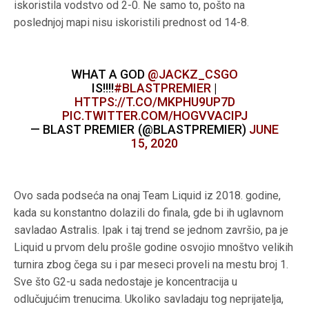
iskoristila vodstvo od 2-0. Ne samo to, pošto na
poslednjoj mapi nisu iskoristili prednost od 14-8.
WHAT A GOD
@JACKZ_CSGO
IS!!!!
#BLASTPREMIER
|
HTTPS://T.CO/MKPHU9UP7D
PIC.TWITTER.COM/HOGVVACIPJ
— BLAST PREMIER (@BLASTPREMIER)
JUNE
15, 2020
Ovo sada podseća na onaj Team Liquid iz 2018. godine,
kada su konstantno dolazili do finala, gde bi ih uglavnom
savladao Astralis. Ipak i taj trend se jednom završio, pa je
Liquid u prvom delu prošle godine osvojio mnoštvo velikih
turnira zbog čega su i par meseci proveli na mestu broj 1.
Sve što G2-u sada nedostaje je koncentracija u
odlučujućim trenucima. Ukoliko savladaju tog neprijatelja,