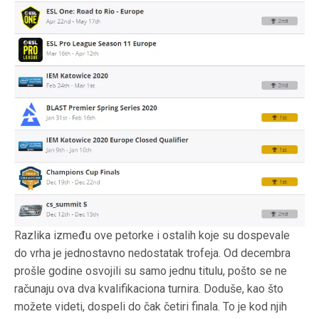
Razlika između ove petorke i ostalih koje su dospevale
do vrha je jednostavno nedostatak trofeja. Od decembra
prošle godine osvojili su samo jednu titulu, pošto se ne
računaju ova dva kvalifikaciona turnira. Doduše, kao što
možete videti, dospeli do čak četiri finala. To je kod njih