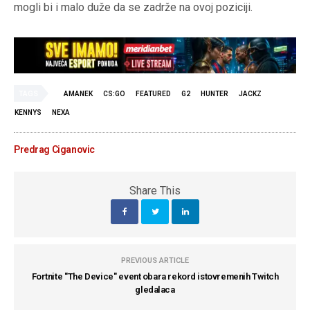
mogli bi i malo duže da se zadrže na ovoj poziciji.
TAGS
AMANEK
CS:GO
FEATURED
G2
HUNTER
JACKZ
KENNYS
NEXA
Predrag Ciganovic
Share This
PREVIOUS ARTICLE
Fortnite ''The Device'' event obara rekord istovremenih Twitch
gledalaca