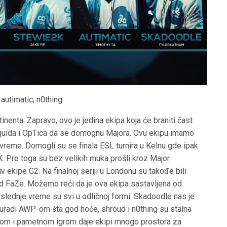
autimatic, n0thing
nenta. Zapravo, ovo je jedina ekipa koja će braniti čast
uida i OpTica da se domognu Majora. Ovu ekipu imamo
vreme. Domogli su se finala ESL turnira u Kelnu gde ipak
. Pre toga su bez velikih muka prošli kroz Major
tiv ekipe G2. Na finalnoj seriji u Londonu su takođe bili
 od FaZe. Možemo reći da je ova ekipa sastavljena od
oslednje vreme su svi u odličnoj formi. Skadoodle nas je
 uradi AWP-om šta god hoće, shroud i n0thing su stalna
dnom i pametnom igrom daje ekipi mnogo prostora za