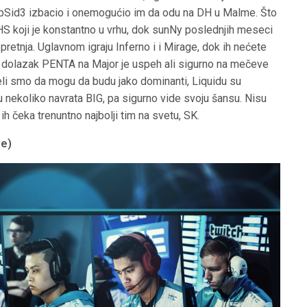
FlipSid3 izbacio i onemogućio im da odu na DH u Malme. Što
na HS koji je konstantno u vrhu, dok sunNy poslednjih meseci
pretnja. Uglavnom igraju Inferno i i Mirage, dok ih nećete
 dolazak PENTA na Major je uspeh ali sigurno na mečeve
eli smo da mogu da budu jako dominanti, Liquidu su
 u nekoliko navrata BIG, pa sigurno vide svoju šansu. Nisu
ih čeka trenuntno najbolji tim na svetu, SK.
ve)