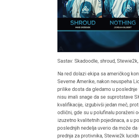
Sastav: Skadoodle, shroud, Stewie2k, 
Na red dolazi ekipa sa američkog konti
Severne Amerike, nakon neuspeha Liq
prilike dosta da gledamo u poslednje 
nisu imali snage da se suprotstave SK
kvalifikacije, izgubivši jedan meč, pro
odlični, gde su u polufinalu poraženi
izuzetno kvalitetnih pojedinaca, a u p
poslednjih nedelja uverio da može da
prednja za protivnika, Stewie2k luci