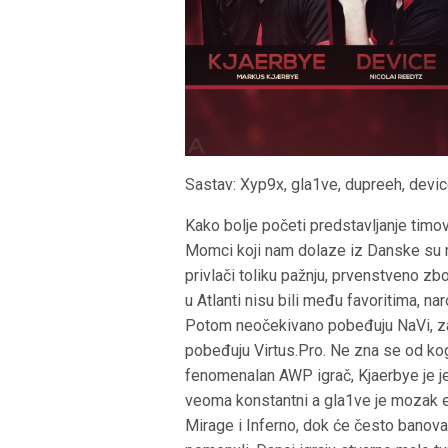
Sastav: Xyp9x, gla1ve, dupreeh, devic
Kako bolje početi predstavljanje tim
Momci koji nam dolaze iz Danske su me
privlači toliku pažnju, prvenstveno zb
u Atlanti nisu bili među favoritima, na
Potom neočekivano pobeđuju NaVi, zati
pobeđuju Virtus.Pro. Ne zna se od kog
fenomenalan AWP igrač, Kjaerbye je j
veoma konstantni a gla1ve je mozak eki
Mirage i Inferno, dok će često banova