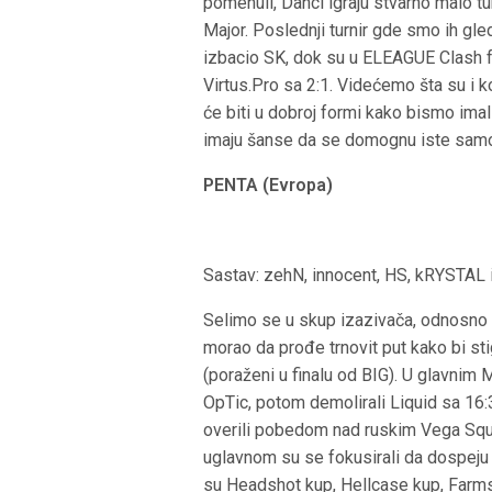
pomenuli, Danci igraju stvarno malo t
Major. Poslednji turnir gde smo ih gled
izbacio SK, dok su u ELEAGUE Clash f
Virtus.Pro sa 2:1. Videćemo šta su i 
će biti u dobroj formi kako bismo imali š
imaju šanse da se domognu iste samo 
PENTA (Evropa)
Sastav: zehN, innocent, HS, kRYSTAL 
Selimo se u skup izazivača, odnosno ti
morao da prođe trnovit put kako bi sti
(poraženi u finalu od BIG). U glavnim M
OpTic, potom demolirali Liquid sa 16:
overili pobedom nad ruskim Vega Squa
uglavnom su se fokusirali da dospeju do
su Headshot kup, Hellcase kup, Farmsk