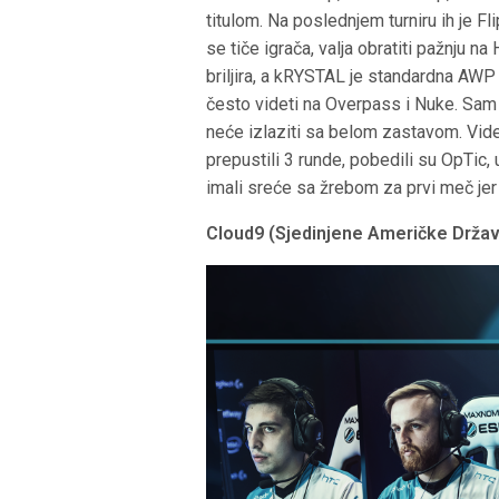
titulom. Na poslednjem turniru ih je 
se tiče igrača, valja obratiti pažnju 
briljira, a kRYSTAL je standardna AWP 
često videti na Overpass i Nuke. Sam
neće izlaziti sa belom zastavom. Vid
prepustili 3 runde, pobedili su OpTic,
imali sreće sa žrebom za prvi meč jer 
Cloud9 (Sjedinjene Američke Drža