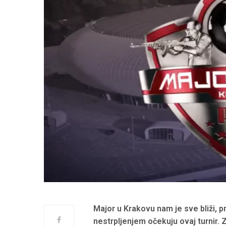
Major u Krakovu nam je sve bliži, pr
nestrpljenjem očekuju ovaj turnir. 