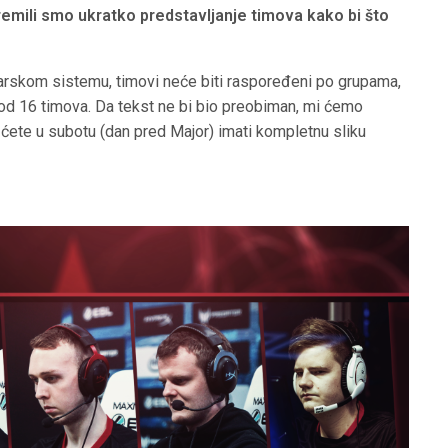
remili smo ukratko predstavljanje timova kako bi što
jcarskom sistemu, timovi neće biti raspoređeni po grupama,
i od 16 timova. Da tekst ne bi bio preobiman, mi ćemo
 ćete u subotu (dan pred Major) imati kompletnu sliku