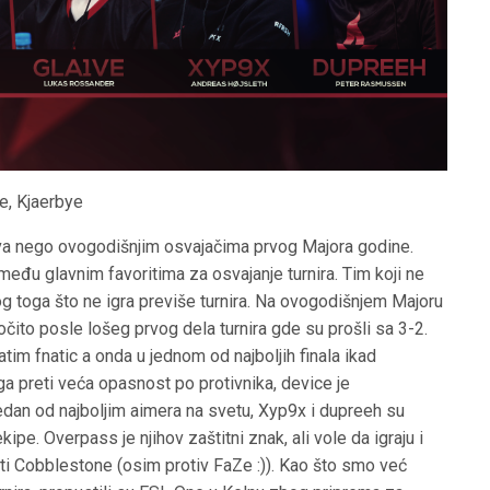
e, Kjaerbye
ova nego ovogodišnjim osvajačima prvog Majora godine.
đu glavnim favoritima za osvajanje turnira. Tim koji ne
og toga što ne igra previše turnira. Na ovogodišnjem Majoru
ročito posle lošeg prvog dela turnira gde su prošli sa 3-2.
m fnatic a onda u jednom od najboljih finala ikad
a preti veća opasnost po protivnika, device je
edan od najboljim aimera na svetu, Xyp9x i dupreeh su
pe. Overpass je njihov zaštitni znak, ali vole da igraju i
ti Cobblestone (osim protiv FaZe :)). Kao što smo već