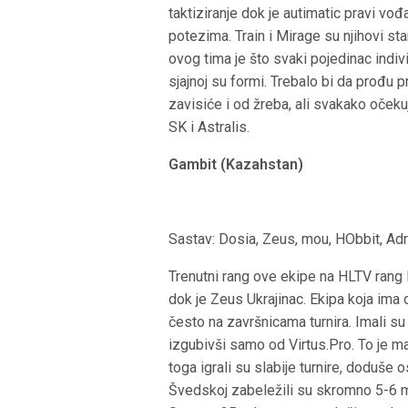
taktiziranje dok je autimatic pravi vođ
potezima. Train i Mirage su njihovi s
ovog tima je što svaki pojedinac indi
sjajnoj su formi. Trebalo bi da prođu 
zavisiće i od žreba, ali svakako oček
SK i Astralis.
Gambit (Kazahstan)
Sastav: Dosia, Zeus, mou, HObbit, Ad
Trenutni rang ove ekipe na HLTV rang l
dok je Zeus Ukrajinac. Ekipa koja ima 
često na završnicama turnira. Imali su 
izgubivši samo od Virtus.Pro. To je m
toga igrali su slabije turnire, doduš
Švedskoj zabeležili su skromno 5-6 me