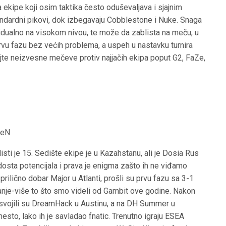
a ekipe koji osim taktika često oduševaljava i sjajnim
tandardni pikovi, dok izbegavaju Cobblestone i Nuke. Snaga
vidualno na visokom nivou, te može da zablista na meču, u
prvu fazu bez većih problema, a uspeh u nastavku turnira
ujte neizvesne mečeve protiv najjačih ekipa poput G2, FaZe,
reN
isti je 15. Sedište ekipe je u Kazahstanu, ali je Dosia Rus
dosta potencijala i prava je enigma zašto ih ne viđamo
prilično dobar Major u Atlanti, prošli su prvu fazu sa 3-1
anje-više to što smo videli od Gambit ove godine. Nakon
e osvojili su DreamHack u Austinu, a na DH Summer u
sto, lako ih je savladao fnatic. Trenutno igraju ESEA