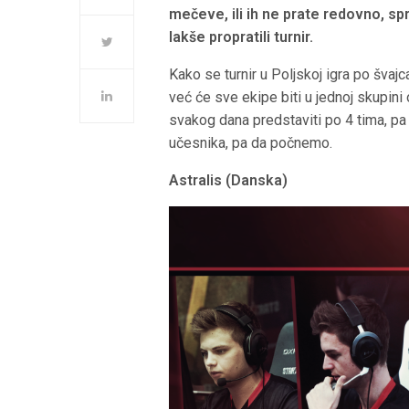
mečeve, ili ih ne prate redovno, sp
lakše propratili turnir.
Kako se turnir u Poljskoj igra po šva
već će sve ekipe biti u jednoj skupin
svakog dana predstaviti po 4 tima, pa
učesnika, pa da počnemo.
Astralis (Danska)