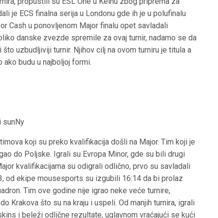
urnira, propustili su ESL One u Kelnu zbog priprema za
ali je ECS finalna serija u Londonu gde ih je u polufinalu
or Cash u ponovljenom Major finalu opet savladali
koliko danske zvezde spremile za ovaj turnir, nadamo se da
to uzbudljiviji turnir. Njihov cilj na ovom turniru je titula a
ako budu u najboljoj formi.
i sunNy
mova koji su preko kvalifikacija došli na Major. Tim koji je
gao do Poljske. Igrali su Evropa Minor, gde su bili drugi
ajor kvalifikacijama su odigrali odlično, prvo su savladali
3, od ekipe mousesports su izgubili 16:14 da bi prolaz
dron. Tim ove godine nije igrao neke veće turnire,
 Krakova što su na kraju i uspeli. Od manjih turnira, igrali
ins i beleži odlične rezultate, uglavnom vraćajući se kući