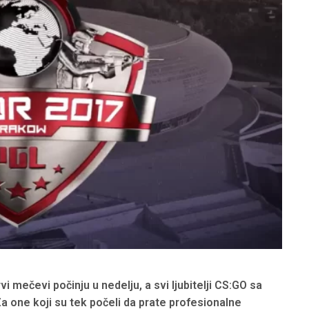
vi mečevi počinju u nedelju, a svi ljubitelji CS:GO sa
Za one koji su tek počeli da prate profesionalne