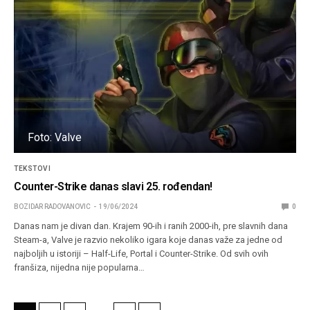
Foto: Valve
TEKSTOVI
Counter-Strike danas slavi 25. rođendan!
BOZIDAR RADOVANOVIC
19/06/2024
0
Danas nam je divan dan. Krajem 90-ih i ranih 2000-ih, pre slavnih dana
Steam-a, Valve je razvio nekoliko igara koje danas važe za jedne od
najboljih u istoriji – Half-Life, Portal i Counter-Strike. Od svih ovih
franšiza, nijedna nije popularna…