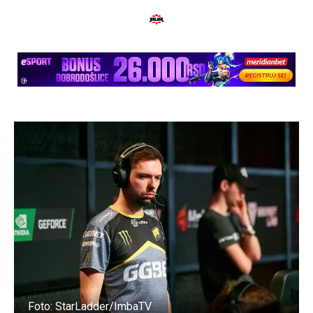
Foto: StarLadder/ImbaTV