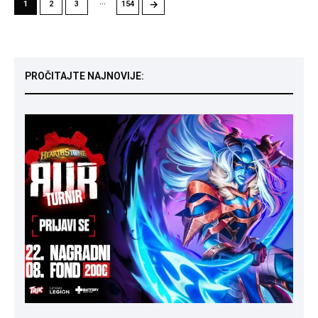
…
→
1
2
3
154
PROČITAJTE NAJNOVIJE: