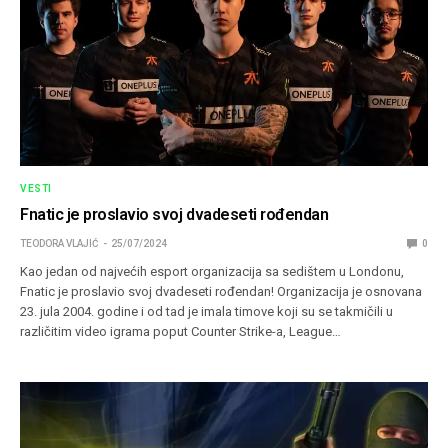
VESTI
Fnatic je proslavio svoj dvadeseti rođendan
TEODORA VLAJIĆ
25/07/2024
0
Kao jedan od najvećih esport organizacija sa sedištem u Londonu,
Fnatic je proslavio svoj dvadeseti rođendan! Organizacija je osnovana
23. jula 2004. godine i od tad je imala timove koji su se takmičili u
različitim video igrama poput Counter Strike-a, League…