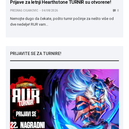
Prijave za letnji Hearthstone TURNIR su otvorene!
PREDRAG CIGANOVIC
04/08/2026
0
Nemojte dugo da čekate, pošto turnir počinje za nešto više od
dve nedelje! RUR vam…
PRIJAVITE SE ZA TURNIRE!