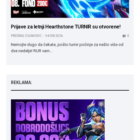
Prijave za letnji Hearthstone TURNIR su otvorene!
PREDRAG CIGANOVIC
04/08/2026
0
Nemojte dugo da čekate, pošto turnir počinje za nešto više od
dve nedelje! RUR vam…
REKLAMA: