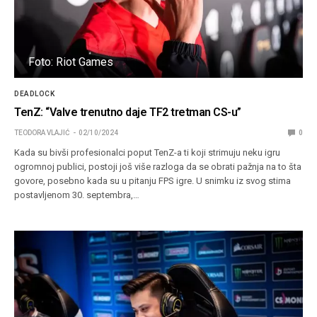
Foto: Riot Games
DEADLOCK
TenZ: “Valve trenutno daje TF2 tretman CS-u”
TEODORA VLAJIĆ
02/10/2024
0
Kada su bivši profesionalci poput TenZ-a ti koji strimuju neku igru
ogromnoj publici, postoji još više razloga da se obrati pažnja na to šta
govore, posebno kada su u pitanju FPS igre. U snimku iz svog stima
postavljenom 30. septembra,…