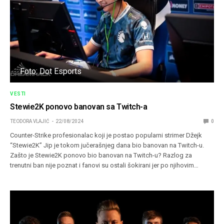
Foto: Dot Esports
VESTI
Stewie2K ponovo banovan sa Twitch-a
TEODORA VLAJIĆ
22/08/2024
0
Counter-Strike profesionalac koji je postao popularni strimer Džejk
“Stewie2K” Jip je tokom jučerašnjeg dana bio banovan na Twitch-u.
Zašto je Stewie2K ponovo bio banovan na Twitch-u? Razlog za
trenutni ban nije poznat i fanovi su ostali šokirani jer po njihovim…