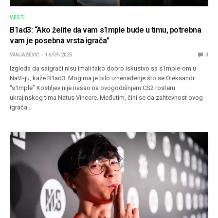
VESTI
B1ad3: “Ako želite da vam s1mple bude u timu, potrebna
vam je posebna vrsta igrača”
VANJA ŠEVIĆ
16/09/2025
0
Izgleda da saigrači nisu imali tako dobro iskustvo sa s1mple-om u
NaVi-ju, kaže B1ad3. Mogima je bilo iznenađenje što se Oleksandr
“s1mple” Kostiljev nije našao na ovogodišnjem CS2 rosteru
ukrajinskog tima Natus Vincere. Međutim, čini se da zahtevnost ovog
igrača…