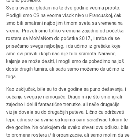
to bilo potrebno.
Sve u svemu, gledam na te dve godine veoma prosto.
Podigli smo CS na veoma visok nivo u Francuskoj, čak
smo bili smatrani najboljim timom sveta sa vremena na
vreme. Proveli smo toliko vremena zajedno od početka
rostera sa MoMaNom do početka 2017., i treba da se
prisećamo svega najboljeg, i da učimo iz grešaka koje
smo svi pravili i kojih nas nije bilo sramota. Naravno,
kajanje se može desiti, i mogli smo da pobedimo na još
dosta drugih turnira, ali sada samo možemo da učimo iz
toga.
Kao zaključak, bile su to dve godine sa puno dešavanja, i
sećanje svega je nemoguće. Drago mi je što smo igrali
zajedno i delili fantastične trenutke, ali naše drugačije
vizije dovele su do drugačijih puteva. Lično ću održavati
lepe odnose sa svima sa kojima sam sarađivao tokom te
dve godine. Ne očekujem da svako shvati ovu odluku, bila
to promena rostera i/ili organizacije, ali samo molim da se