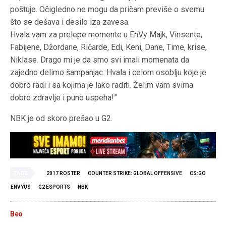
poštuje. Očigledno ne mogu da pričam previše o svemu
što se dešava i desilo iza zavesa.
Hvala vam za prelepe momente u EnVy Majk, Vinsente,
Fabijene, Džordane, Ričarde, Edi, Keni, Dane, Time, krise,
Niklase. Drago mi je da smo svi imali momenata da
zajedno delimo šampanjac. Hvala i celom osoblju koje je
dobro radi i sa kojima je lako raditi. Želim vam svima
dobro zdravlje i puno uspeha!”
NBK je od skoro prešao u G2.
TAGS
2017 ROSTER
COUNTER STRIKE: GLOBAL OFFENSIVE
CS:GO
ENVYUS
G2 ESPORTS
NBK
Beo