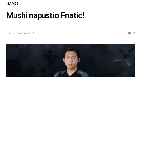
.GAMES
Mushi napustio Fnatic!
SYS
07/02/2017
2
Malezijski veteran Dote i jedno od najvećih imena Dote
poteklo iz jugoistočne Azije, Mushi, se razišao sa
organizacijom i timom Fnatic posle skoro dve godine