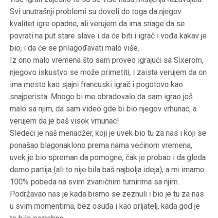
Svi unutrašnji problemi su doveli do toga da njegov
kvalitet igre opadne, ali verujem da ima snage da se
povrati na put stare slave i da će biti i igrač i vođa kakav je
bio, i da će se prilagođavati malo više.
Iz ono malo vremena što sam proveo igrajući sa Sixerom,
njegovo iskustvo se može primetiti, i zaista verujem da on
ima mesto kao sjajni francuski igrač i pogotovo kao
snajperista. Mnogo bi me obradovalo da sam igrao još
malo sa njim, da sam video gde bi bio njegov vrhunac, a
verujem da je baš visok vrhunac!
Sledeći je naš menadžer, koji je uvek bio tu za nas i koji se
ponašao blagonaklono prema nama većinom vremena,
uvek je bio spreman da pomogne, čak je probao i da gleda
demo partija (ali to nije bila baš najbolja ideja), a mi imamo
100% pobeda na svim zvaničnim turnirima sa njim.
Podržavao nas je kada bismo se zeznuli i bio je tu za nas
u svim momentima, bez osuda i kao prijatelj, kada god je