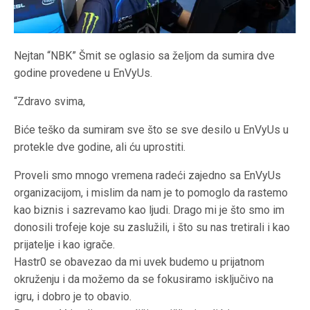
Nejtan “NBK” Šmit se oglasio sa željom da sumira dve
godine provedene u EnVyUs.
“Zdravo svima,
Biće teško da sumiram sve što se sve desilo u EnVyUs u
protekle dve godine, ali ću uprostiti.
Proveli smo mnogo vremena radeći zajedno sa EnVyUs
organizacijom, i mislim da nam je to pomoglo da rastemo
kao biznis i sazrevamo kao ljudi. Drago mi je što smo im
donosili trofeje koje su zaslužili, i što su nas tretirali i kao
prijatelje i kao igrače.
Hastr0 se obavezao da mi uvek budemo u prijatnom
okruženju i da možemo da se fokusiramo isključivo na
igru, i dobro je to obavio.