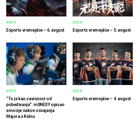
VESTI
VESTI
Esports vremeplov – 6. avgust
Esports vremeplov – 5. avgust
VESTI
VESTI
“To je kao zavisnost od
Esports vremeplov – 4. avgust
pobeđivanja”: m0NESY opisao
emocije nakon osvajanja
Majora u Kelnu