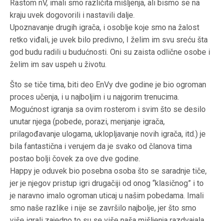
Rastom nV, imali smo različita mišljenja, ali bismo se na
kraju uvek dogovorili i nastavili dalje.
Upoznavanje drugih igrača, i osoblje koje smo na žalost
retko viđali, je uvek bilo predivno, I želim im svu sreću šta
god budu radili u budućnosti. Oni su zaista odlične osobe i
želim im sav uspeh u životu.
Što se tiče tima, biti deo EnVy dve godine je bio ogroman
proces učenja, i u najboljim i u najgorim trenucima.
Mogućnost igranja sa ovim rosterom i svim što se desilo
unutar njega (pobede, porazi, menjanje igrača,
prilagođavanje ulogama, uklopljavanje novih igrača, itd.) je
bila fantastična i verujem da je svako od članova tima
postao bolji čovek za ove dve godine.
Happy je oduvek bio posebna osoba što se saradnje tiče,
jer je njegov pristup igri drugačiji od onog “klasičnog” i to
je naravno imalo ogroman uticaj u našim pobedama. Imali
smo naše razlike i nije se završilo najbolje, jer što smo
više igrali zajedno to su se više naša mišljenja razdvajala.