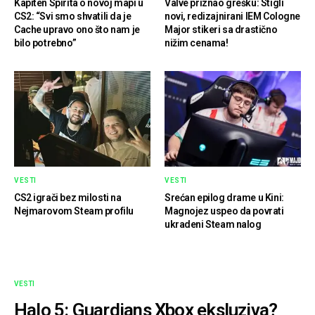
Kapiten Spirita o novoj mapi u
Valve priznao grešku: Stigli
CS2: “Svi smo shvatili da je
novi, redizajnirani IEM Cologne
Cache upravo ono što nam je
Major stikeri sa drastično
bilo potrebno”
nižim cenama!
VESTI
VESTI
CS2 igrači bez milosti na
Srećan epilog drame u Kini:
Nejmarovom Steam profilu
Magnojez uspeo da povrati
ukradeni Steam nalog
VESTI
Halo 5: Guardians Xbox eksluziva?