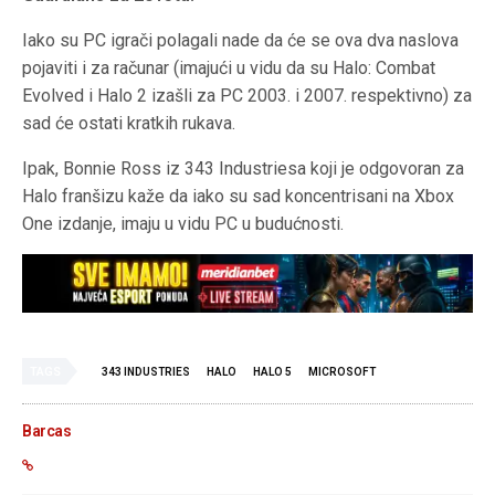
Iako su PC igrači polagali nade da će se ova dva naslova
pojaviti i za računar (imajući u vidu da su Halo: Combat
Evolved i Halo 2 izašli za PC 2003. i 2007. respektivno) za
sad će ostati kratkih rukava.
Ipak, Bonnie Ross iz 343 Industriesa koji je odgovoran za
Halo franšizu kaže da iako su sad koncentrisani na Xbox
One izdanje, imaju u vidu PC u budućnosti.
TAGS
343 INDUSTRIES
HALO
HALO 5
MICROSOFT
Barcas