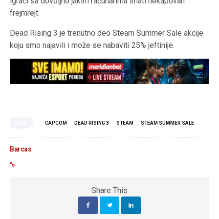
igrači sa dovoljno jakim računarima imati nekapovan
frejmrejt.
Dead Rising 3 je trenutno deo Steam Summer Sale akcije
koju smo najavili i može se nabaviti 25% jeftinije.
TAGS
CAPCOM
DEAD RISING 3
STEAM
STEAM SUMMER SALE
Barcas
Share This