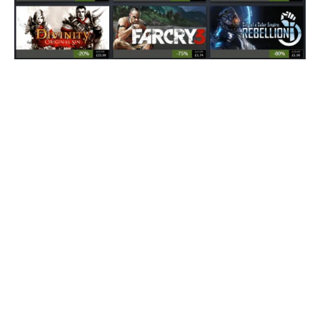
Dean Hall, glavni i odgovorni za DayZ u studiju
Bohemia “šokiran je” što se ova igra pojavila na
spisku Steam Summer Sale igara.
Naime, od momenta kad se DayZ pojavio kao Early
Access igra na Steamu Dean je savetovao igrače da igru
kupe samo ako su potpuno sigurni da znaju u kakvom je
stanju i da razumeju šta znači alpha verzija. Bez obzira na
upozorenja hajp oko ove zombi apokaliptične igre bio je
toliko veliki da je za samo četiri meseca DayZ prodat u
preko 2 miliona primeraka (po ceni od 20 funti).