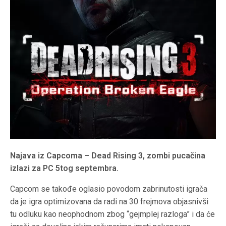
Najava iz Capcoma – Dead Rising 3, zombi pucačina
izlazi za PC 5tog septembra.
Capcom se takođe oglasio povodom zabrinutosti igrača
da je igra optimizovana da radi na 30 frejmova objasnivši
tu odluku kao neophodnom zbog “gejmplej razloga” i da će