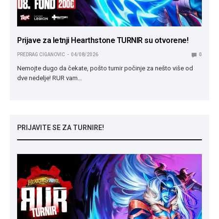
Prijave za letnji Hearthstone TURNIR su otvorene!
PREDRAG CIGANOVIC
04/08/2026
0
Nemojte dugo da čekate, pošto turnir počinje za nešto više od
dve nedelje! RUR vam…
PRIJAVITE SE ZA TURNIRE!