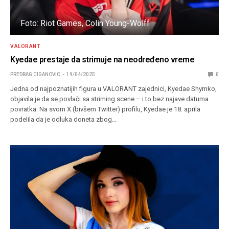
Foto: Riot Games, Colin Young-Wolff
VALORANT
Kyedae prestaje da strimuje na neodređeno vreme
PREDRAG CIGANOVIC
19/04/2025
0
Jedna od najpoznatijih figura u VALORANT zajednici, Kyedae Shymko,
objavila je da se povlači sa striming scene – i to bez najave datuma
povratka. Na svom X (bivšem Twitter) profilu, Kyedae je 18. aprila
podelila da je odluka doneta zbog…