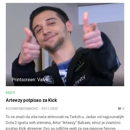
Printscreen: Valve
VESTI
Arteezy potpisao za Kick
BOZIDAR RADOVANOVIC
09/11/2023
0
To ne znači da više neće strimovati na Twitch-u. Jedan od najpoznatijih
Dota 2 igrača svih vremena, Artur ”Arteezy” Babaev, sinoć je zvanično
postao Kick streamer. Ovo su odlične vesti za sve njegove fanove,