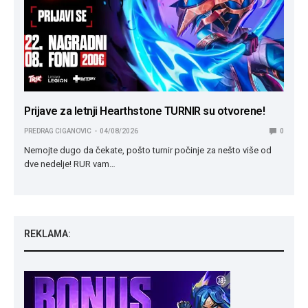
Prijave za letnji Hearthstone TURNIR su otvorene!
PREDRAG CIGANOVIC
04/08/2026
0
Nemojte dugo da čekate, pošto turnir počinje za nešto više od
dve nedelje! RUR vam…
REKLAMA: