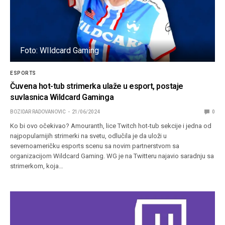
Foto: WIldcard Gaming
ESPORTS
Čuvena hot-tub strimerka ulaže u esport, postaje
suvlasnica Wildcard Gaminga
BOZIDAR RADOVANOVIC
21/06/2024
0
Ko bi ovo očekivao? Amouranth, lice Twitch hot-tub sekcije i jedna od
najpopularnijih strimerki na svetu, odlučila je da uloži u
severnoameričku esports scenu sa novim partnerstvom sa
organizacijom Wildcard Gaming. WG je na Twitteru najavio saradnju sa
strimerkom, koja…