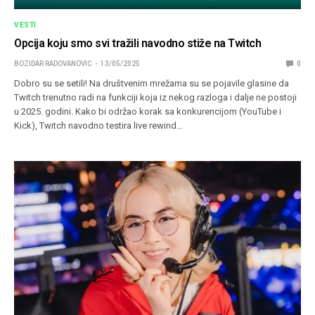
VESTI
Opcija koju smo svi tražili navodno stiže na Twitch
BOZIDAR RADOVANOVIC
13/05/2025
0
Dobro su se setili! Na društvenim mrežama su se pojavile glasine da
Twitch trenutno radi na funkciji koja iz nekog razloga i dalje ne postoji
u 2025. godini. Kako bi održao korak sa konkurencijom (YouTube i
Kick), Twitch navodno testira live rewind…