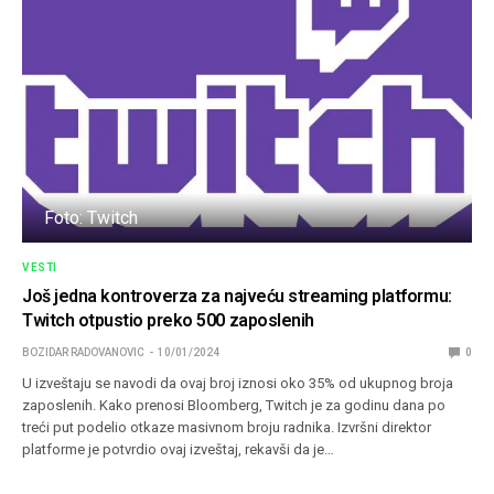
Foto: Twitch
VESTI
Još jedna kontroverza za najveću streaming platformu:
Twitch otpustio preko 500 zaposlenih
BOZIDAR RADOVANOVIC
10/01/2024
0
U izveštaju se navodi da ovaj broj iznosi oko 35% od ukupnog broja
zaposlenih. Kako prenosi Bloomberg, Twitch je za godinu dana po
treći put podelio otkaze masivnom broju radnika. Izvršni direktor
platforme je potvrdio ovaj izveštaj, rekavši da je…