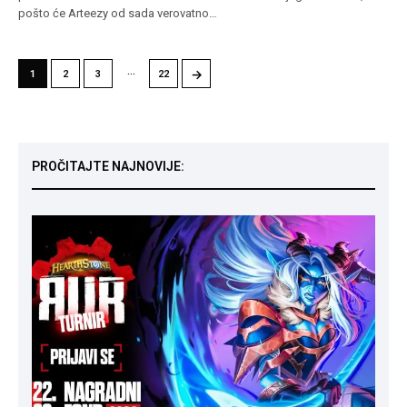
pošto će Arteezy od sada verovatno…
…
→
1
2
3
22
PROČITAJTE NAJNOVIJE: