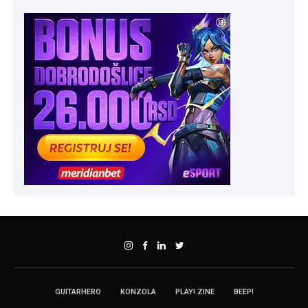
GUITARHERO
KONZOLA
PLAY! ZINE
BEEP!