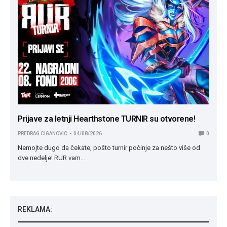
Prijave za letnji Hearthstone TURNIR su otvorene!
PREDRAG CIGANOVIC
04/08/2026
0
Nemojte dugo da čekate, pošto turnir počinje za nešto više od
dve nedelje! RUR vam…
REKLAMA: