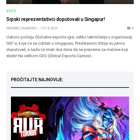
VESTI
Srpski reprezentativci doputovali u Singapur!
PREDRAG CIGANOVIC
15/12/2021
0
Uskoro počinju Globalne esports igre, veliko takmičenje u organizaciji
GEF-a, koje će se održati u Singapuru. Predstavnici Srbije su jutros
doputovali, a sada će imati dva dana da se pripreme za mečeve koji
slede! Na velikom GEG (Global Esports Games)…
PROČITAJTE NAJNOVIJE: