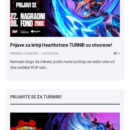
Prijave za letnji Hearthstone TURNIR su otvorene!
PREDRAG CIGANOVIC
04/08/2026
0
Nemojte dugo da čekate, pošto turnir počinje za nešto više od
dve nedelje! RUR vam…
PRIJAVITE SE ZA TURNIRE!