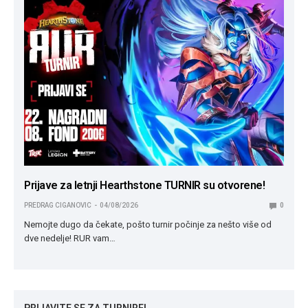
Prijave za letnji Hearthstone TURNIR su otvorene!
PREDRAG CIGANOVIC
04/08/2026
0
Nemojte dugo da čekate, pošto turnir počinje za nešto više od
dve nedelje! RUR vam…