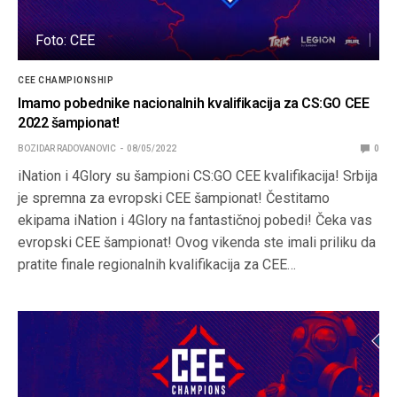
Foto: CEE
CEE CHAMPIONSHIP
Imamo pobednike nacionalnih kvalifikacija za CS:GO CEE
2022 šampionat!
BOZIDAR RADOVANOVIC
08/05/2022
0
iNation i 4Glory su šampioni CS:GO CEE kvalifikacija! Srbija
je spremna za evropski CEE šampionat! Čestitamo
ekipama iNation i 4Glory na fantastičnoj pobedi! Čeka vas
evropski CEE šampionat! Ovog vikenda ste imali priliku da
pratite finale regionalnih kvalifikacija za CEE…