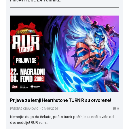
PRIJAVITE SE ZA TURNIRE!
Prijave za letnji Hearthstone TURNIR su otvorene!
PREDRAG CIGANOVIC
04/08/2026
0
Nemojte dugo da čekate, pošto turnir počinje za nešto više od
dve nedelje! RUR vam…