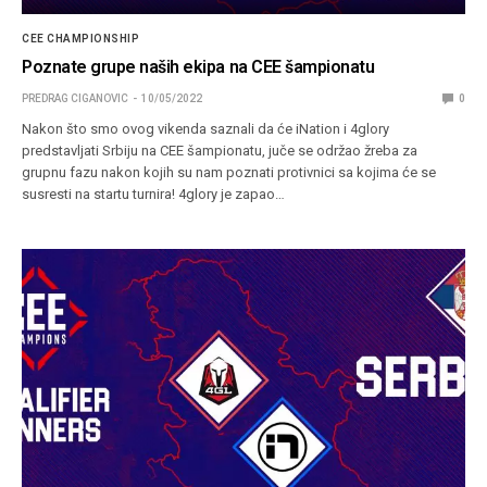
CEE CHAMPIONSHIP
Poznate grupe naših ekipa na CEE šampionatu
PREDRAG CIGANOVIC
10/05/2022
0
Nakon što smo ovog vikenda saznali da će iNation i 4glory
predstavljati Srbiju na CEE šampionatu, juče se održao žreba za
grupnu fazu nakon kojih su nam poznati protivnici sa kojima će se
susresti na startu turnira! 4glory je zapao…