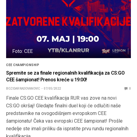
Foto: CEE
CEE CHAMPIONSHIP
Spremite se za finale regionalnih kvalifikacija za CS:GO
CEE šampionat! Prenos kreće u 19:00!
BOZIDAR RADOVANOVIC
07/05/2022
0
Finale CS:GO CEE kvalifikacija RUR vas zove na novi
CS:GO okršaj! Gledajte finalni duel koji će odlučiti naše
predstavnike na ovogodišnjem evropskom CEE
šampionatu! Čeka vas evropski CEE šampionat! Prošle
nedelje ste imali priliku da ispratite prvu rundu regionalnih
kvalifikacija…