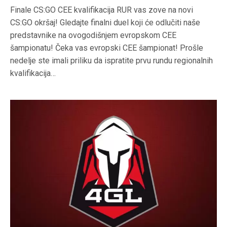
Finale CS:GO CEE kvalifikacija RUR vas zove na novi
CS:GO okršaj! Gledajte finalni duel koji će odlučiti naše
predstavnike na ovogodišnjem evropskom CEE
šampionatu! Čeka vas evropski CEE šampionat! Prošle
nedelje ste imali priliku da ispratite prvu rundu regionalnih
kvalifikacija…