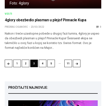
Foto: 4glory
VESTI
4glory obezbedio plasman u plejof Pinnacle Kupa
PREDRAG CIGANOVIC
23/03/2022
0
Nakon i treće uzastopne pobede u drugoj fazi turnira, 4glory je uspeo
da obezbedi plasman u plejof Pinnacle Kupa! Šesnaest ekipa se
takmičilo u ovoj fazi u kojoj se koristio tzv. Swiss format. Ovo je
format najčešće korišćen na Major…
…
←
→
1
2
3
4
5
11
PROČITAJTE NAJNOVIJE: