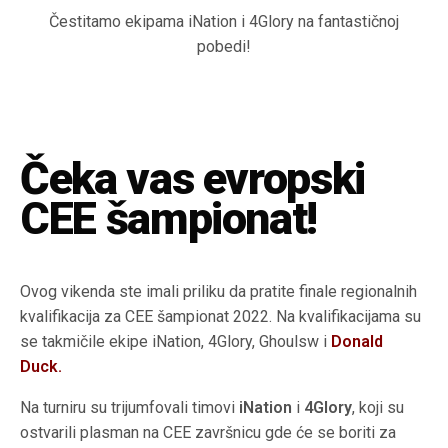
Čestitamo ekipama iNation i 4Glory na fantastičnoj
pobedi!
Čeka vas evropski
CEE šampionat!
Ovog vikenda ste imali priliku da pratite finale regionalnih
kvalifikacija za CEE šampionat 2022. Na kvalifikacijama su
se takmičile ekipe iNation, 4Glory, Ghoulsw i
Donald
Duck.
Na turniru su trijumfovali timovi
iNation
i
4Glory
, koji su
ostvarili plasman na CEE završnicu gde će se boriti za