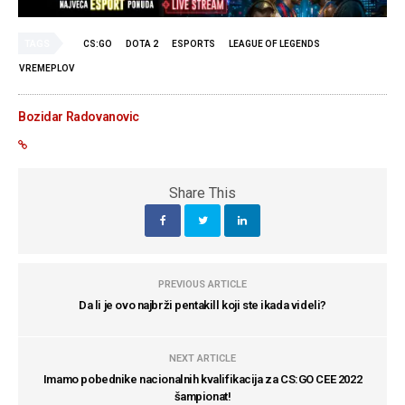
TAGS
CS:GO
DOTA 2
ESPORTS
LEAGUE OF LEGENDS
VREMEPLOV
Bozidar Radovanovic
Share This
PREVIOUS ARTICLE
Da li je ovo najbrži pentakill koji ste ikada videli?
NEXT ARTICLE
Imamo pobednike nacionalnih kvalifikacija za CS:GO CEE 2022
šampionat!