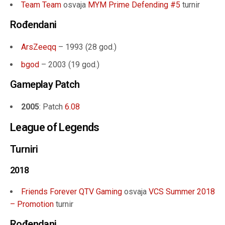
Team Team
osvaja
MYM Prime Defending #5
turnir
Rođendani
ArsZeeqq
– 1993 (
28 god.
)
bgod
– 2003 (19 god.)
Gameplay Patch
2005
: Patch
6.08
League of Legends
Turniri
2018
Friends Forever QTV Gaming
osvaja
VCS Summer 2018
– Promotion
turnir
Rođendani