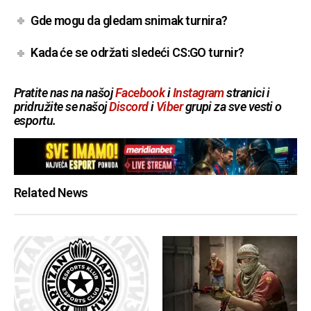
Gde mogu da gledam snimak turnira?
Kada će se održati sledeći CS:GO turnir?
Pratite nas na našoj
Facebook
i
Instagram
stranici i
pridružite se našoj
Discord
i
Viber
grupi za sve vesti o
esportu.
Related News