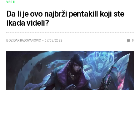
VESTI
Da li je ovo najbrži pentakill koji ste
ikada videli?
BOZIDAR RADOVANOVIC
07/05/2022
0
Pogledajte kako je jedan Aphelios uspeo da obriše