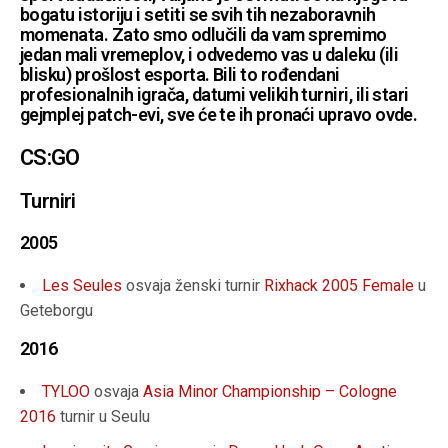
bogatu istoriju i setiti se svih tih nezaboravnih
momenata. Zato smo odlučili da vam spremimo
jedan mali vremeplov, i odvedemo vas u daleku (ili
blisku) prošlost esporta. Bili to rođendani
profesionalnih igrača, datumi velikih turniri, ili stari
gejmplej patch-evi, sve će te ih pronaći upravo ovde.
CS:GO
Turniri
2005
Les Seules
osvaja ženski turnir
Rixhack 2005 Female
u
Geteborgu
2016
TYLOO
osvaja
Asia Minor Championship – Cologne
2016
turnir u Seulu