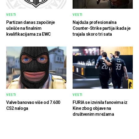
VESTI
VESTI
Partizan danas započinje
Najduža profesionalna
učešće na finalnim
Counter-Strike partija ikada je
kvalifikacijama za EWC
trajala skoro tri sata
VESTI
VESTI
Valve banovao više od 7.600
FURIA se izvinila fanovima iz
CS2 naloga
Kine zbog objave na
društvenim mrežama