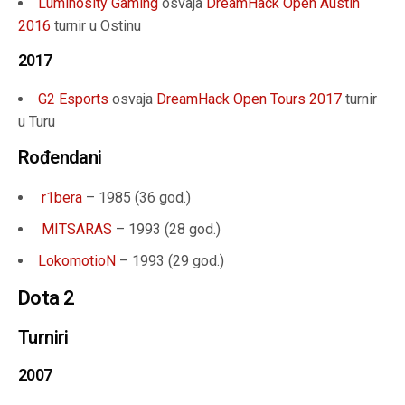
Luminosity Gaming
osvaja
DreamHack Open Austin
2016
turnir u Ostinu
2017
G2 Esports
osvaja
DreamHack Open Tours 2017
turnir
u Turu
Rođendani
r1bera
– 1985 (
36 god.
)
MITSARAS
– 1993 (
28 god.
)
LokomotioN
– 1993 (
29 god.
)
Dota 2
Turniri
2007