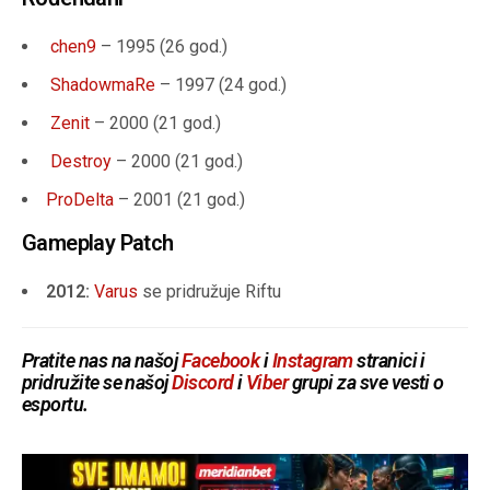
chen9
– 1995 (
26 god.
)
ShadowmaRe
– 1997 (
24 god.
)
Zenit
– 2000 (
21 god.
)
Destroy
– 2000 (
21 god.
)
ProDelta
– 2001 (
21 god.
)
Gameplay Patch
2012:
Varus
se pridružuje Riftu
Pratite nas na našoj
Facebook
i
Instagram
stranici i
pridružite se našoj
Discord
i
Viber
grupi za sve vesti o
esportu.