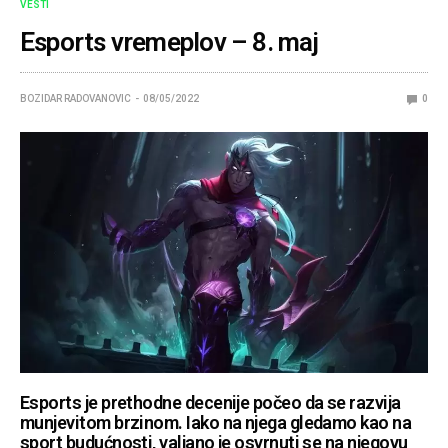
VESTI
Esports vremeplov – 8. maj
BOZIDAR RADOVANOVIC
08/05/2022
0
Esports je prethodne decenije počeo da se razvija
munjevitom brzinom. Iako na njega gledamo kao na
sport budućnosti, valjano je osvrnuti se na njegovu