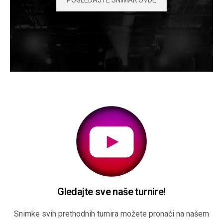
Gledajte sve naše turnire!
Snimke svih prethodnih turnira možete pronaći na našem