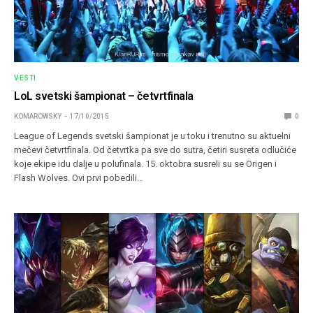
VESTI
LoL svetski šampionat – četvrtfinala
KOMAROWSKY
17/10/2015
0
League of Legends svetski šampionat je u toku i trenutno su aktuelni
mečevi četvrtfinala. Od četvrtka pa sve do sutra, četiri susreta odlučiće
koje ekipe idu dalje u polufinala. 15. oktobra susreli su se Origen i
Flash Wolves. Ovi prvi pobedili…