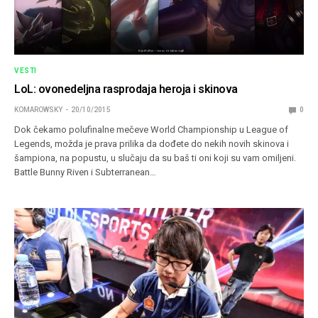
VESTI
LoL: ovonedeljna rasprodaja heroja i skinova
KOMAROWSKY
20/10/2015
0
Dok čekamo polufinalne mečeve World Championship u League of
Legends, možda je prava prilika da dođete do nekih novih skinova i
šampiona, na popustu, u slučaju da su baš ti oni koji su vam omiljeni.
Battle Bunny Riven i Subterranean…