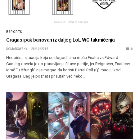
ESPORTS
Gragas ipak banovan iz daljeg LoL WC takmičenja
KOMAROWSKY
20/10/2015
0
Neobična situacija koja se dogodila na meču Fnatic vs Edward
Gaming dovela je do ponavljanja čitave partije, jer Reignover, Fnaticov
igrač “u džungli” nije mogao da koristi Barrel Roll (Q) magiju kod
Gragasa. Bag je poznat i prisutan već neko…