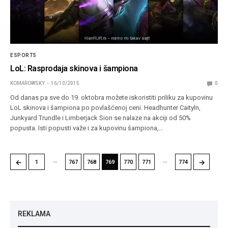
ESPORTS
LoL: Rasprodaja skinova i šampiona
KOMAROWSKY
16/10/2015
0
Od danas pa sve do 19. oktobra možete iskoristiti priliku za kupovinu
LoL skinova i šampiona po povlašćenoj ceni. Headhunter Caityln,
Junkyard Trundle i Limberjack Sion se nalaze na akciji od 50%
popusta. Isti popusti važe i za kupovinu šampiona,…
…
…
←
→
1
767
768
769
770
771
774
REKLAMA