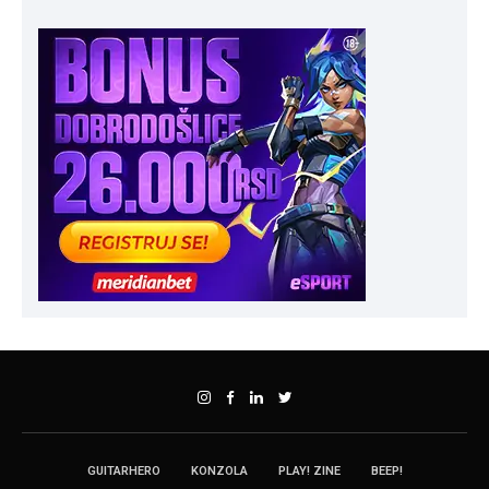
GUITARHERO
KONZOLA
PLAY! ZINE
BEEP!