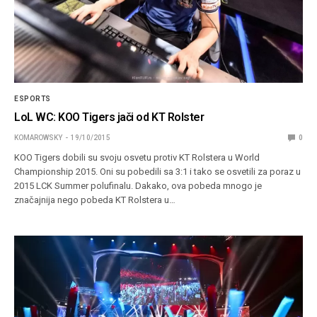
ESPORTS
LoL WC: KOO Tigers jači od KT Rolster
KOMAROWSKY
19/10/2015
0
KOO Tigers dobili su svoju osvetu protiv KT Rolstera u World
Championship 2015. Oni su pobedili sa 3:1 i tako se osvetili za poraz u
2015 LCK Summer polufinalu. Dakako, ova pobeda mnogo je
značajnija nego pobeda KT Rolstera u…