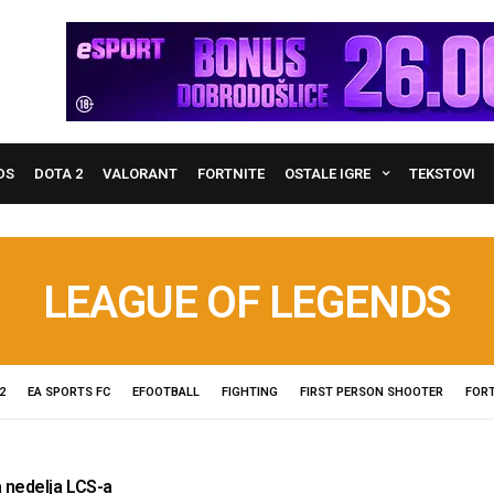
DS
DOTA 2
VALORANT
FORTNITE
OSTALE IGRE
TEKSTOVI
LEAGUE OF LEGENDS
2
EA SPORTS FC
EFOOTBALL
FIGHTING
FIRST PERSON SHOOTER
FORT
nedelja LCS-a