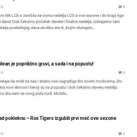
16
0
om NA LCS-a završila se osma nedelja LCS-a ove sezone i do kraja lige
5 dana! Dok čekamo početak devete i finalne nedelje, izdvajamo vam
detalje poslednjeg dana ukoliko ste ih, kojim slučajem,…
lean je poprilično gruvi, a sada i na popustu!
16
0
estaje da misli na nas i stalno nas nagrađuje što novim modovima, što
ra novi skinovi i heroji su na popustu i dok čekamo devetu nedelju
mo šta nam se ovog puta nudi. Možda…
kad pokleknu – Rox Tigers izgubili prvi meč ove sezone
16
0