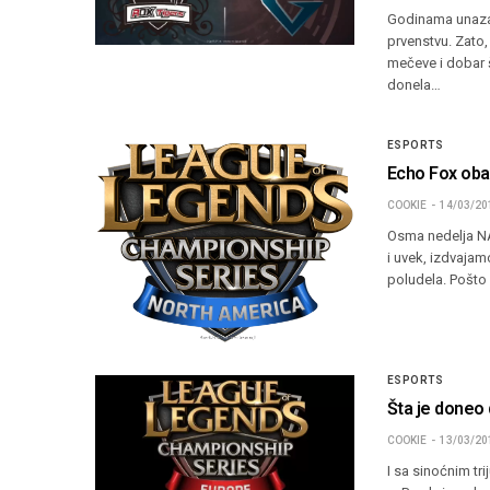
Godinama unaza
prvenstvu. Zato,
mečeve i dobar š
donela…
ESPORTS
Echo Fox oba
COOKIE
14/03/20
Osma nedelja NA
i uvek, izdvajamo
poludela. Pošto 
ESPORTS
Šta je doneo
COOKIE
13/03/20
I sa sinoćnim tr