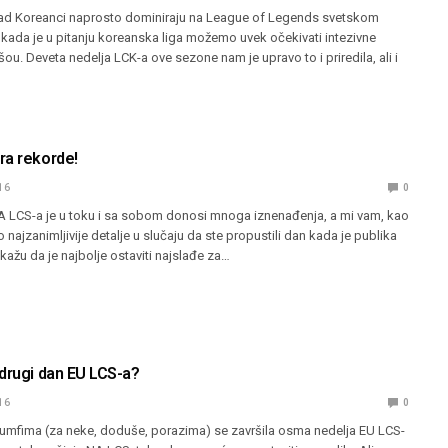
d Koreanci naprosto dominiraju na League of Legends svetskom
 kada je u pitanju koreanska liga možemo uvek očekivati intezivne
ou. Deveta nedelja LCK-a ove sezone nam je upravo to i priredila, ali i
ra rekorde!
16
0
 LCS-a je u toku i sa sobom donosi mnoga iznenađenja, a mi vam, kao
 najzanimljivije detalje u slučaju da ste propustili dan kada je publika
kažu da je najbolje ostaviti najslađe za…
 drugi dan EU LCS-a?
16
0
ijumfima (za neke, doduše, porazima) se završila osma nedelja EU LCS-