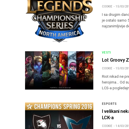
COOKIE
15/03/20
I sa drugim dan
je ostalo samo 
najzanimljivije 
VESTI
Lol: Groovy Zi
COOKIE
15/03/20
Riot nikad ne pr
herojima… Od sut
LCS-a pogledaj
ESPORTS
I velikani ne
LCK-a
COOKIE
14/03/20