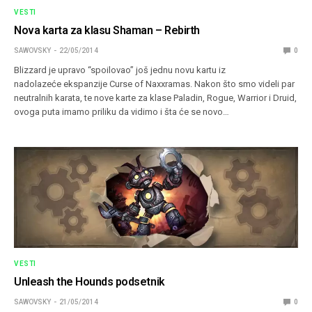
VESTI
Nova karta za klasu Shaman – Rebirth
SAWOVSKY
22/05/2014
0
Blizzard je upravo “spoilovao” još jednu novu kartu iz
nadolazeće ekspanzije Curse of Naxxramas. Nakon što smo videli par
neutralnih karata, te nove karte za klase Paladin, Rogue, Warrior i Druid,
ovoga puta imamo priliku da vidimo i šta će se novo…
VESTI
Unleash the Hounds podsetnik
SAWOVSKY
21/05/2014
0