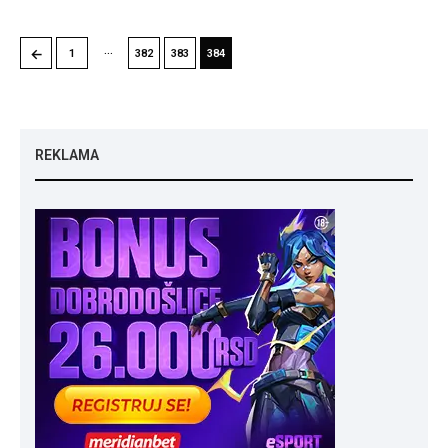
…
←
1
382
383
384
REKLAMA