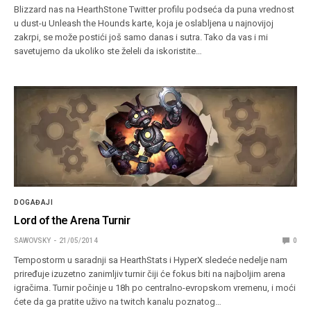
Blizzard nas na HearthStone Twitter profilu podseća da puna vrednost
u dust-u Unleash the Hounds karte, koja je oslabljena u najnovijoj
zakrpi, se može postići još samo danas i sutra. Tako da vas i mi
savetujemo da ukoliko ste želeli da iskoristite…
DOGAĐAJI
Lord of the Arena Turnir
SAWOVSKY
21/05/2014
0
Tempostorm u saradnji sa HearthStats i HyperX sledeće nedelje nam
priređuje izuzetno zanimljiv turnir čiji će fokus biti na najboljim arena
igračima. Turnir počinje u 18h po centralno-evropskom vremenu, i moći
ćete da ga pratite uživo na twitch kanalu poznatog…