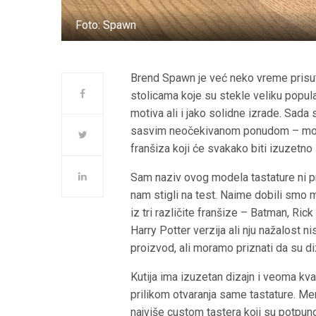
Foto: Spawn
Brend Spawn je već neko vreme prisu
stolicama koje su stekle veliku popul
motiva ali i jako solidne izrade. Sada
sasvim neočekivanom ponudom – model
franšiza koji će svakako biti izuzetno
Sam naziv ovog modela tastature ni p
nam stigli na test. Naime dobili smo 
iz tri različite franšize – Batman, Ri
Harry Potter verzija ali nju nažalost ni
proizvod, ali moramo priznati da su di
Kutija ima izuzetan dizajn i veoma kval
prilikom otvaranja same tastature. Men
najviše custom tastera koji su potpun