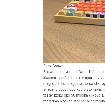
Foto: Spawn
Spawn se u ovom slučaju odlučio za m
klasičnih, pri čemu su ovi uporedivi
magnetnih tastera jeste što se klik re
značajno duže nego kod čiste mehanik
taster izdrži oko 50 miliona klikova. D
tasterima, kao i to što uređaj sa rač