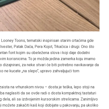
e Looney Toons, tematski inspirisan starim crtaćima gde
ester, Patak Dača, Pera Kojot, Trkačica i drugi. Ono što
antan font kojim su obeležena slova i koji daje dodatni
vim korisnicima. To je možda jedina zamerka koju imamo
dizajnirani, za neke stvari će biti potrebno navikavanje da
ako ne kucate „na slepo“, upravo zahvaljujući tom
ista na vrhunskom nivou – dosta je teška, lepo stoji na
 Treba naglasiti da se ovde radi o dosta kompaktnoj tastaturi
 dela, ali sa izdvojenim kursorskim strelicama. Zanimljivo
i možete zakačiti kaiš koji dobijate u pakovanju, pa ukoliko