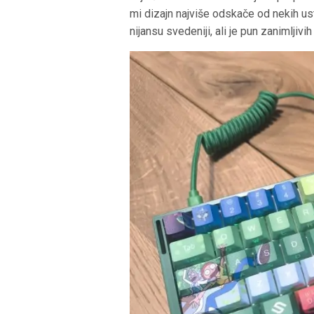
mi dizajn najviše odskače od nekih usta
nijansu svedeniji, ali je pun zanimljivi