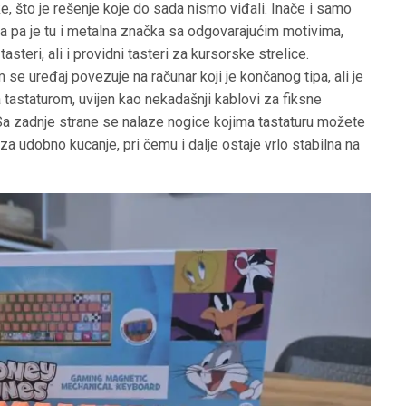
e, što je rešenje koje do sada nismo viđali. Inače i samo
a pa je tu i metalna značka sa odgovarajućim motivima,
asteri, ali i providni tasteri za kursorske strelice.
se uređaj povezuje na računar koji je končanog tipa, ali je
tastaturom, uvijen kao nekadašnji kablovi za fiksne
Sa zadnje strane se nalaze nogice kojima tastaturu možete
a udobno kucanje, pri čemu i dalje ostaje vrlo stabilna na