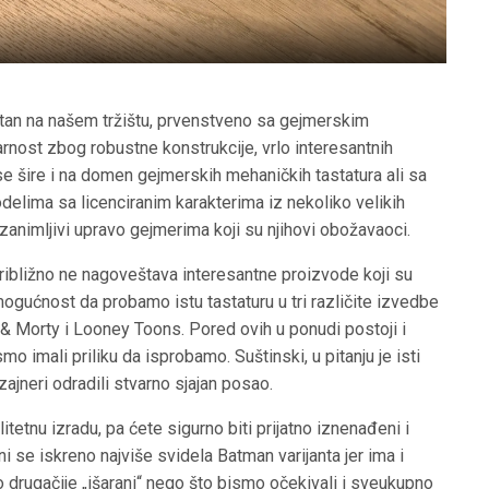
tan na našem tržištu, prvenstveno sa gejmerskim
arnost zbog robustne konstrukcije, vrlo interesantnih
 se šire i na domen gejmerskih mehaničkih tastatura ali sa
ima sa licenciranim karakterima iz nekoliko velikih
 zanimljivi upravo gejmerima koji su njihovi obožavaoci.
ribližno ne nagoveštava interesantne proizvode koji su
mogućnost da probamo istu tastaturu u tri različite izvedbe
ck & Morty i Looney Toons. Pored ovih u ponudi postoji i
smo imali priliku da isprobamo. Suštinski, u pitanju je isti
zajneri odradili stvarno sjajan posao.
itetnu izradu, pa ćete sigurno biti prijatno iznenađeni i
i se iskreno najviše svidela Batman varijanta jer ima i
o drugačije „išarani“ nego što bismo očekivali i sveukupno