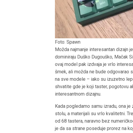
Foto: Spawn
Možda najmanje interesantan dizajn j
dominiraju Duško Dugouško, Mačak Silv
ovaj model pak izdvaja je vrlo interes
šmek, ali možda ne bude odgovarao s
na sve modele – iako su izuzetno lepo 
shvatite gde je koji taster, pogotovu 
interesantnom dizajnu.
Kada pogledamo samu izradu, ona je za
stolu, a materijali su vrlo kvalitetni.
od 68 tastera, naravno bez numeričkog
je da sa strane poseduje prorez na koj