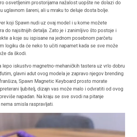
ro osvetljenim prostorijama nažalost uopšte ne dolazi do
u uglavnom šareni, ali u mraku to deluje dosta bolje.
er koji Spawn nudi uz ovaj model i u kome možete
a do najsitnijih detalja. Zato je i zanimljivo što postoje i
fekte a koje su ispisane na jednom posebnom parčetu
idim logiku da će neko to učiti napamet kada se sve može
može da škodi.
 lepo iskustvo magnetno-mehaničkih tastera uz vrlo dobru
đutim, glavni adut ovog modela je zapravo njegov brending
h franšiza, Spawn Magnetic Keyboard prosto morate
 preterani ljubitelj, dizajn vas može malo i odvratiti od ovog
eviše napadan. Na kraju se sve svodi na pitanje
 nema smisla raspravljati.