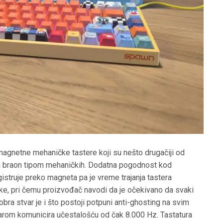
agnetne mehaničke tastere koji su nešto drugačiji od
 sa braon tipom mehaničkih. Dodatna pogodnost kod
gistruje preko magneta pa je vreme trajanja tastera
e, pri čemu proizvođač navodi da je očekivano da svaki
obra stvar je i što postoji potpuni anti-ghosting na svim
unarom komunicira učestalošću od čak 8.000 Hz. Tastatura