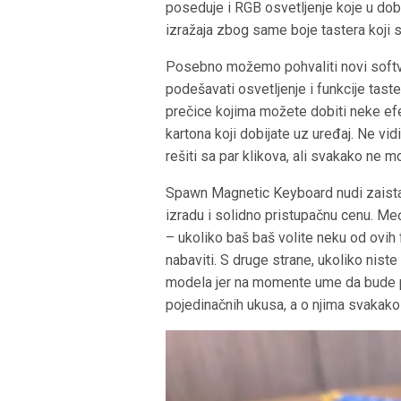
poseduje i RGB osvetljenje koje u dob
izražaja zbog same boje tastera koji s
Posebno možemo pohvaliti novi softv
podešavati osvetljenje i funkcije taster
prečice kojima možete dobiti neke e
kartona koji dobijate uz uređaj. Ne v
rešiti sa par klikova, ali svakako ne 
Spawn Magnetic Keyboard nudi zaista
izradu i solidno pristupačnu cenu. Me
– ukoliko baš baš volite neku od ovi
nabaviti. S druge strane, ukoliko niste
modela jer na momente ume da bude pr
pojedinačnih ukusa, a o njima svakako