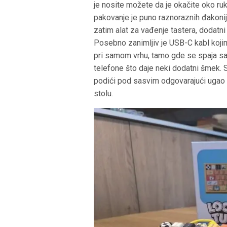
je nosite možete da je okačite oko ruk
pakovanje je puno raznoraznih đakonij
zatim alat za vađenje tastera, dodatni t
Posebno zanimljiv je USB-C kabl kojim 
pri samom vrhu, tamo gde se spaja sa 
telefone što daje neki dodatni šmek. 
podići pod sasvim odgovarajući ugao z
stolu.