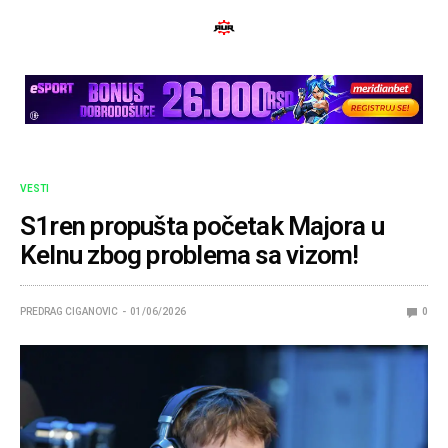
VESTI
S1ren propušta početak Majora u
Kelnu zbog problema sa vizom!
PREDRAG CIGANOVIC
01/06/2026
0