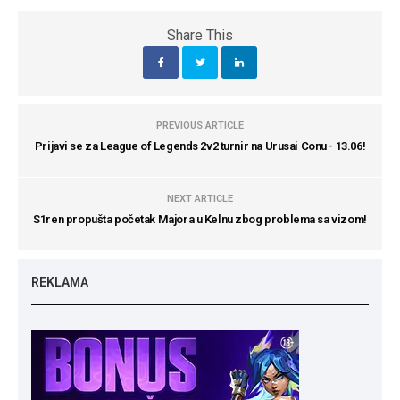
Share This
PREVIOUS ARTICLE
Prijavi se za League of Legends 2v2 turnir na Urusai Conu - 13.06!
NEXT ARTICLE
S1ren propušta početak Majora u Kelnu zbog problema sa vizom!
REKLAMA