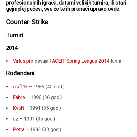
profesionalnih igrača, datumi velikih turnira, ili stari
gejmplej pečevi, sve će te ih pronaći upravo ovde.
Counter-Strike
Turniri
2014
Virtus.pro
osvaja
FACEIT Spring League 2014
turnir
Rođendani
craft1k
– 1986 (40 god.)
Fabre
– 1990 (36 god.)
KvaN
– 1991 (35 god.)
qz
– 1991 (35 god.)
Petra
– 1993 (33 god.)