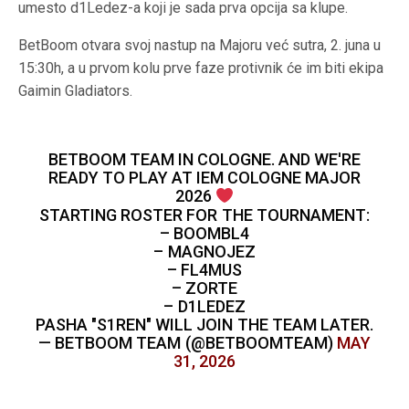
umesto d1Ledez-a koji je sada prva opcija sa klupe.
BetBoom otvara svoj nastup na Majoru već sutra, 2. juna u
15:30h, a u prvom kolu prve faze protivnik će im biti ekipa
Gaimin Gladiators.
BETBOOM TEAM IN COLOGNE. AND WE'RE
READY TO PLAY AT IEM COLOGNE MAJOR
2026
STARTING ROSTER FOR THE TOURNAMENT:
– BOOMBL4
– MAGNOJEZ
– FL4MUS
– ZORTE
– D1LEDEZ
PASHA "S1REN" WILL JOIN THE TEAM LATER.
— BETBOOM TEAM (@BETBOOMTEAM)
MAY
31, 2026