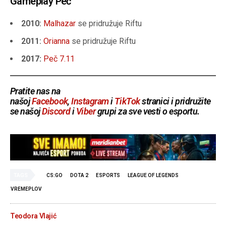
Gameplay Peč
2010:
Malhazar
se pridružuje Riftu
2011:
Orianna
se pridružuje Riftu
2017:
Peč 7.11
Pratite nas na
našoj
Facebook
,
Instagram
i
TikTok
stranici i pridružite
se našoj
Discord
i
Viber
grupi za sve vesti o esportu
.
TAGS
CS:GO
DOTA 2
ESPORTS
LEAGUE OF LEGENDS
VREMEPLOV
Teodora Vlajić