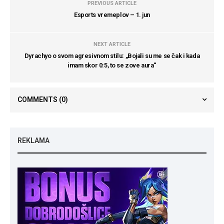
PREVIOUS ARTICLE
Esports vremeplov – 1. jun
NEXT ARTICLE
Dyrachyo o svom agresivnom stilu: „Bojali su me se čak i kada
imam skor 0:5, to se zove aura“
COMMENTS
(0)
REKLAMA