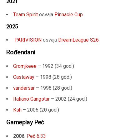
2021
Team Spirit
osvaja
Pinnacle Cup
2025
PARIVISION
osvaja
DreamLeague S26
Rođendani
Gromjkeee
– 1992 (34 god.)
Castaway
– 1998 (
28 god.
)
vandersar
– 1998 (
28 god.)
Italiano Gangstar
– 2002 (24 god.)
Ksh
– 2006 (20 god.)
Gameplay Peč
2006
:
Peč 6.33