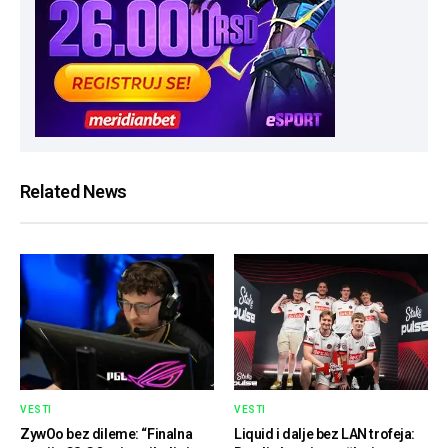
Related News
VESTI
VESTI
ZywOo bez dileme: “Finalna
Liquid i dalje bez LAN trofeja: