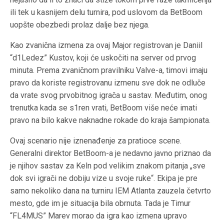
ili tek u kasnijem delu turnira, pod uslovom da BetBoom
uopšte obezbedi prolaz dalje bez njega.
Kao zvanična izmena za ovaj Major registrovan je Daniil
“d1Ledez” Kustov, koji će uskočiti na server od prvog
minuta. Prema zvaničnom pravilniku Valve-a, timovi imaju
pravo da koriste registrovanu izmenu sve dok ne odluče
da vrate svog prvobitnog igrača u sastav. Međutim, onog
trenutka kada se s1ren vrati, BetBoom više neće imati
pravo na bilo kakve naknadne rokade do kraja šampionata.
Ovaj scenario nije iznenađenje za pratioce scene.
Generalni direktor BetBoom-a je nedavno javno priznao da
je njihov sastav za Keln pod velikim znakom pitanja „sve
dok svi igrači ne dobiju vize u svoje ruke“. Ekipa je pre
samo nekoliko dana na turniru IEM Atlanta zauzela četvrto
mesto, gde im je situacija bila obrnuta. Tada je Timur
“FL4MUS” Marev morao da igra kao izmena upravo