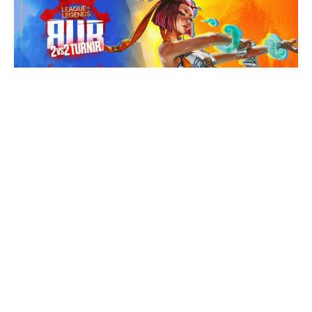
U sklopu ovogodišnjeg Urusai Con eventa u Sava
Centru, organizujemo League of Legends 2v2 turnir.
Ako želiš da sa svojim duo partnerom odmeriš snage
protiv drugih ekipa uživo, ovo je prava prilika da se
prijavite.
Prijava za turnir je potpuno besplatna, a za tri najbolje
plasirana tima Redragon je obezbedio vredne robne
nagrade.
Šta treba da znaš o turniru?