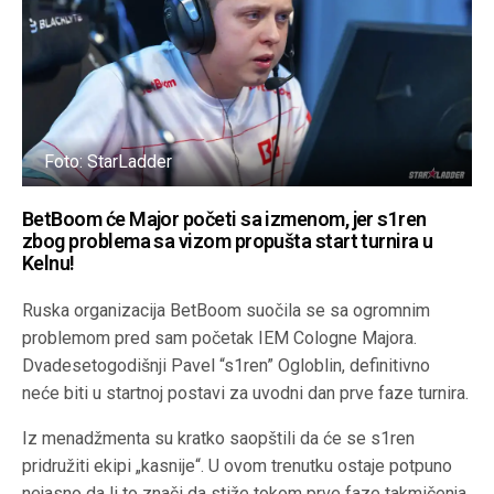
Foto: StarLadder
BetBoom će Major početi sa izmenom, jer s1ren
zbog problema sa vizom propušta start turnira u
Kelnu!
Ruska organizacija BetBoom suočila se sa ogromnim
problemom pred sam početak IEM Cologne Majora.
Dvadesetogodišnji Pavel “s1ren” Ogloblin, definitivno
neće biti u startnoj postavi za uvodni dan prve faze turnira.
Iz menadžmenta su kratko saopštili da će se s1ren
pridružiti ekipi „kasnije“. U ovom trenutku ostaje potpuno
nejasno da li to znači da stiže tokom prve faze takmičenja