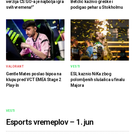
verzija CS:GO-a je najbolja igra
Betclic kaznio greške i
svih vremena!”
podigao pehar u Stokholmu
VALORANT
VESTI
Gentle Mates poslao bipoa na
ESL kaznio NiKa zbog
klupu pred VCT EMEA Stage 2
polomljenih slušalica u finalu
Play-In
Majora
VESTI
Esports vremeplov – 1. jun