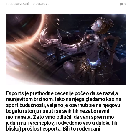
TEODORA VLAJIĆ
01/06/2026
0
Esports je prethodne decenije počeo da se razvija
munjevitom brzinom. Iako na njega gledamo kao na
sport budućnosti, valjano je osvrnuti se na njegovu
bogatu istoriju i setiti se svih tih nezaboravnih
momenata. Zato smo odlučili da vam spremimo
jedan mali vremeplov, i odvedemo vas u daleku (ili
blisku) prošlost esporta. Bili to rođendani