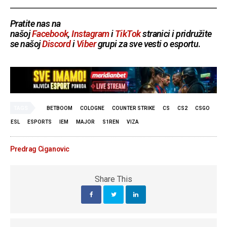
Pratite nas na
našoj
Facebook
,
Instagram
i
TikTok
stranici i pridružite
se našoj
Discord
i
Viber
grupi za sve vesti o esportu
.
TAGS
BETBOOM
COLOGNE
COUNTER STRIKE
CS
CS2
CSGO
ESL
ESPORTS
IEM
MAJOR
S1REN
VIZA
Predrag Ciganovic
Share This