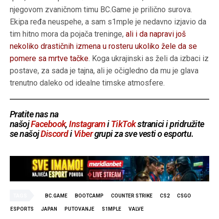
njegovom zvaničnom timu BC.Game je prilično surova.
Ekipa ređa neuspehe, a sam s1mple je nedavno izjavio da
tim hitno mora da pojača treninge,
ali i da napravi još
nekoliko drastičnih izmena u rosteru ukoliko žele da se
pomere sa mrtve tačke
. Koga ukrajinski as želi da izbaci iz
postave, za sada je tajna, ali je očigledno da mu je glava
trenutno daleko od idealne timske atmosfere.
Pratite nas na
našoj
Facebook
,
Instagram
i
TikTok
stranici i pridružite
se našoj
Discord
i
Viber
grupi za sve vesti o esportu
.
TAGS
BC.GAME
BOOTCAMP
COUNTER STRIKE
CS2
CSGO
ESPORTS
JAPAN
PUTOVANJE
S1MPLE
VALVE