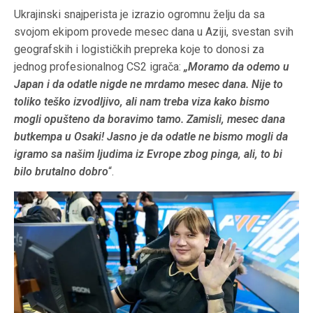
Ukrajinski snajperista je izrazio ogromnu želju da sa
svojom ekipom provede mesec dana u Aziji, svestan svih
geografskih i logističkih prepreka koje to donosi za
jednog profesionalnog CS2 igrača:
„Moramo da odemo u
Japan i da odatle nigde ne mrdamo mesec dana. Nije to
toliko teško izvodljivo, ali nam treba viza kako bismo
mogli opušteno da boravimo tamo. Zamisli, mesec dana
butkempa u Osaki! Jasno je da odatle ne bismo mogli da
igramo sa našim ljudima iz Evrope zbog pinga, ali, to bi
bilo brutalno dobro
“.