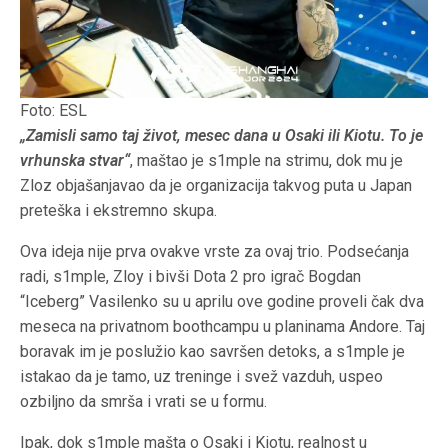
Foto: ESL
„Zamisli samo taj život, mesec dana u Osaki ili Kiotu. To je
vrhunska stvar“
, maštao je s1mple na strimu, dok mu je
Zloz objašanjavao da je organizacija takvog puta u Japan
preteška i ekstremno skupa.
Ova ideja nije prva ovakve vrste za ovaj trio. Podsećanja
radi, s1mple, Zloy i bivši Dota 2 pro igrač Bogdan
“Iceberg” Vasilenko su u aprilu ove godine proveli čak dva
meseca na privatnom boothcampu u planinama Andore. Taj
boravak im je poslužio kao savršen detoks, a s1mple je
istakao da je tamo, uz treninge i svež vazduh, uspeo
ozbiljno da smrša i vrati se u formu.
Ipak, dok s1mple mašta o Osaki i Kiotu, realnost u