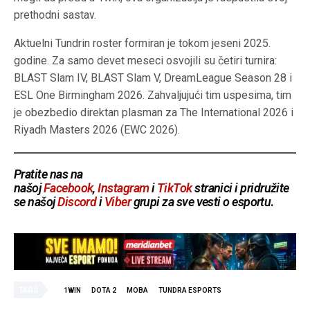
prethodni sastav.
Aktuelni Tundrin roster formiran je tokom jeseni 2025.
godine. Za samo devet meseci osvojili su četiri turnira:
BLAST Slam IV, BLAST Slam V, DreamLeague Season 28 i
ESL One Birmingham 2026. Zahvaljujući tim uspesima, tim
je obezbedio direktan plasman za The International 2026 i
Riyadh Masters 2026 (EWC 2026).
Pratite nas na
našoj
Facebook
,
Instagram
i
TikTok
stranici i pridružite
se našoj
Discord
i
Viber
grupi za sve vesti o esportu
.
TAGS
1WIN
DOTA 2
MOBA
TUNDRA ESPORTS