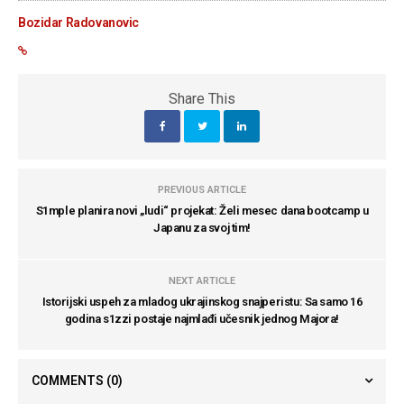
Bozidar Radovanovic
Share This
PREVIOUS ARTICLE
S1mple planira novi „ludi“ projekat: Želi mesec dana bootcamp u
Japanu za svoj tim!
NEXT ARTICLE
Istorijski uspeh za mladog ukrajinskog snajperistu: Sa samo 16
godina s1zzi postaje najmlađi učesnik jednog Majora!
COMMENTS
(0)