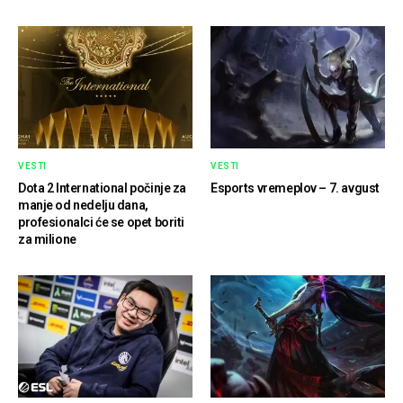
VESTI
VESTI
Dota 2 International počinje za
Esports vremeplov – 7. avgust
manje od nedelju dana,
profesionalci će se opet boriti
za milione