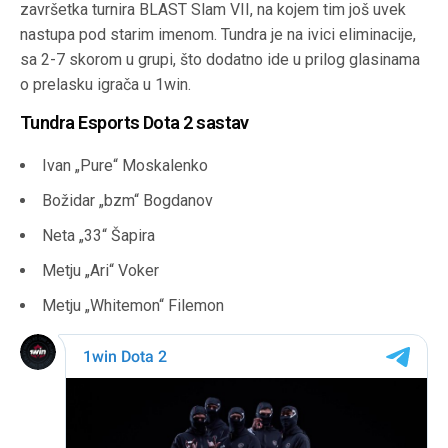
završetka turnira BLAST Slam VII, na kojem tim još uvek
nastupa pod starim imenom. Tundra je na ivici eliminacije,
sa 2-7 skorom u grupi, što dodatno ide u prilog glasinama
o prelasku igrača u 1win.
Tundra Esports Dota 2 sastav
Ivan „Pure“ Moskalenko
Božidar „bzm“ Bogdanov
Neta „33“ Šapira
Metju „Ari“ Voker
Metju „Whitemon“ Filemon