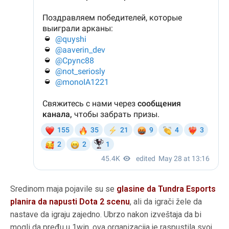
Sredinom maja pojavile su se
glasine da Tundra Esports
planira da napusti Dota 2 scenu
, ali da igrači žele da
nastave da igraju zajedno. Ubrzo nakon izveštaja da bi
mogli da pređu u 1win, ova organizacija je raspustila svoj