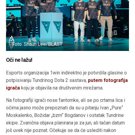
Foto: Shaun Lee/BLAST
Oči ne lažu!
Esports organizacija 1win indirektno je potvrdila glasine o
potpisivanju Tundrinog Dota 2 sastava,
putem fotografija
igrača
koju je objavila na društvenim mrežama.
Na fotografiji igrači nose fantomke, ali se po crtama lica i
očima jasno može prepoznati da su u pitanju Ivan „Pure“
Moskalenko, Božidar „bzm“ Bogdanov i ostatak Tundrine
ekipe. Zvanična objava planirana je za jun, ali tačan datum
još uvek nije poznat. Očekuje se da će uslediti nakon