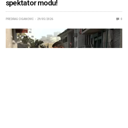
spektator modu!
PREDRAG CIGANOVIC
29/05/2026
0
Kompanija Valve lansirala je novi apdejt za CS2, u
kojem je ekspresno rešila problem sa efektima flash
granate iz ugla posmatrača, koji je prošle nedelje
podigao veliku prašinu i naišao na oštre kritike
zajednice i komentatora.