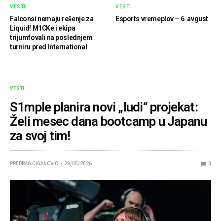
VESTI
VESTI
Falconsi nemaju rešenje za
Esports vremeplov – 6. avgust
Liquid! M1CKe i ekipa
trijumfovali na poslednjem
turniru pred International
VESTI
S1mple planira novi „ludi“ projekat:
Želi mesec dana bootcamp u Japanu
za svoj tim!
PREDRAG CIGANOVIC
29/05/2026
0