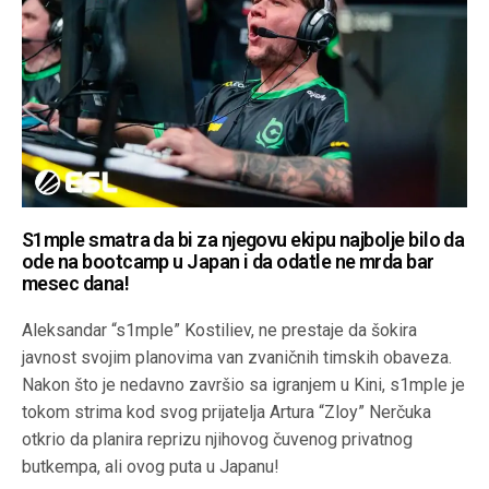
S1mple smatra da bi za njegovu ekipu najbolje bilo da
ode na bootcamp u Japan i da odatle ne mrda bar
mesec dana!
Aleksandar “s1mple” Kostiliev, ne prestaje da šokira
javnost svojim planovima van zvaničnih timskih obaveza.
Nakon što je nedavno završio sa igranjem u Kini, s1mple je
tokom strima kod svog prijatelja Artura “Zloy” Nerčuka
otkrio da planira reprizu njihovog čuvenog privatnog
butkempa, ali ovog puta u Japanu!