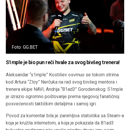
Foto: GG.BET
S1mple je bio pun reči hvale za svog bivšeg trenera!
Aleksandar “s1mple” Kostiliev osvrnuo se tokom strima
kod Artura “Zloy” Nerčuka na rad svog bivšeg mentora i
trenera ekipe NAVI, Andrija “B1ad3” Gorodenskog. S1mple
je izrazio ogromno poštovanje prema njegovoj fanatičnoj
posvećenosti taktičkim detaljima i samoj igri.
Povod za komentar bila je zanimljiva statistika sa Steam-a
koja je kružila internetom, a koja je pokazala da B1ad3