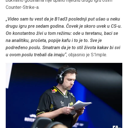
bukvalno godinama nije upalio nijednu drugu igru osim
Counter-Strike-a.
„Video sam tu vest da je B1ad3 poslednji put ušao u neku
drugu igru pre sedam godina. Čovek je skoro uvek u CS-u.
On konstantno živi u tom režimu: ode u teretanu, baci se
na analitiku, prošeta, popije kafu i to je to. Sve je
podređeno poslu. Smatram da je to stil života kakav bi svi
u ovom poslu trebali da imaju“
, objasnio je S1mple.