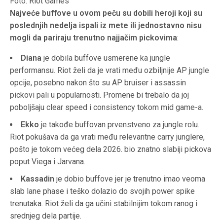
Foto: Riot Games
Najveće buffove u ovom peču su dobili heroji koji su
poslednjih nedelja ispali iz mete ili jednostavno nisu
mogli da pariraju trenutno najjačim pickovima
:
Diana
je dobila buffove usmerene ka jungle
performansu. Riot želi da je vrati među ozbiljnije AP jungle
opcije, posebno nakon što su AP bruiser i assassin
pickovi pali u popularnosti. Promene bi trebalo da joj
poboljšaju clear speed i consistency tokom mid game-a.
Ekko
je takođe buffovan prvenstveno za jungle rolu.
Riot pokušava da ga vrati među relevantne carry junglere,
pošto je tokom većeg dela 2026. bio znatno slabiji pickova
poput Viega i Jarvana.
Kassadin
je dobio buffove jer je trenutno imao veoma
slab lane phase i teško dolazio do svojih power spike
trenutaka. Riot želi da ga učini stabilnijim tokom ranog i
srednjeg dela partije.