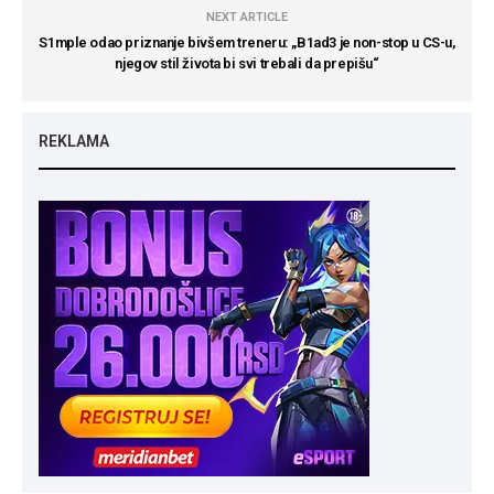
NEXT ARTICLE
S1mple odao priznanje bivšem treneru: „B1ad3 je non-stop u CS-u,
njegov stil života bi svi trebali da prepišu“
REKLAMA