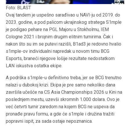
Foto: BLAST
Ovaj tandem je uspešno sarađivao u NAVI-ju od 2019. do
2023. godine, a pod palicom ukrajinskog stratega S1mple
je podigao pehare na PGL Majoru u Stokholmu, IEM
Cologne 2021 i brojnim drugim elitnim turnirima. Čak i
nakon što su im se putevi razišli, B1ad3 je redovno hvalio
s1mple-ov individualni napredak u novom timu BCG
Esports, braneći njegove lošije rezultate nedostatkom
LAN iskustva ostatka ekipe.
A podrška s1mple-u definitivno treba, jer se BCG trenutno
nalazi u dubokoj krizi. Ekipa je pre samo nekoliko dana
završila učešće na CS Asia Championships 2026 u Kini na
poslednjem mestu, uzevši skromnih 1.000 dolara. Ovo je
već četvrti turnir zaredom na kojem BCG ne uspeva da
pronađe pravu formu, a gde će s1mple i družina tražiti
popravni ispit, za sada ostaje nepoznanica.