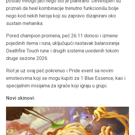
postao mnogo jači nego što je planirano. Developeri su
priznali da heal kombinacije trenutno funkcionišu bolje
nego kod nekih heroja koji su zapravo dizajnirani oko
sustain mehanika.
Pored champion promena, peč 26.11 donosi i izmene
pojedinih itema i runa, uključujući nastavak balansiranja
Deathfire Touch rune i drugih sistema uvedenih tokom
druge sezone 2026.
Riot je uz ovaj peč pokrenuo i Pride event sa novim
emoteovima koji se mogu kupiti za 1 Blue Essence, kao i
specijalnim misijama za igrače koji igraju u grupi.
Novi skinovi: