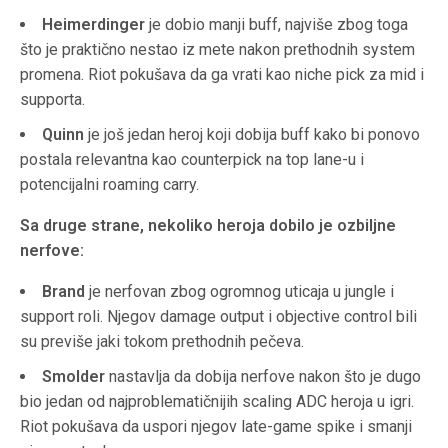
Heimerdinger
je dobio manji buff, najviše zbog toga
što je praktično nestao iz mete nakon prethodnih system
promena. Riot pokušava da ga vrati kao niche pick za mid i
supporta.
Quinn
je još jedan heroj koji dobija buff kako bi ponovo
postala relevantna kao counterpick na top lane-u i
potencijalni roaming carry.
Sa druge strane, nekoliko heroja dobilo je ozbiljne
nerfove:
Brand
je nerfovan zbog ogromnog uticaja u jungle i
support roli. Njegov damage output i objective control bili
su previše jaki tokom prethodnih pečeva.
Smolder
nastavlja da dobija nerfove nakon što je dugo
bio jedan od najproblematičnijih scaling ADC heroja u igri.
Riot pokušava da uspori njegov late-game spike i smanji