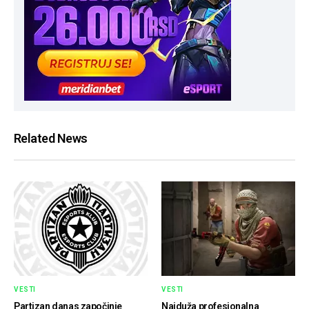
Related News
VESTI
VESTI
Partizan danas započinje
Najduža profesionalna