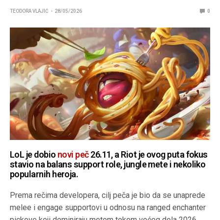
TEODORA VLAJIĆ
28/05/2026
0
LoL je dobio
novi peč
26.11, a Riot je ovog puta fokus
stavio na balans support role, jungle mete i nekoliko
popularnih heroja.
Prema rečima developera, cilj peča je bio da se unaprede
melee i engage supportovi u odnosu na ranged enchanter
pickove koji dominiraju metom tokom većeg dela 2026.