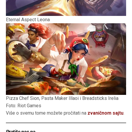
Eternal Aspect Leona
Pizza Chef Sion, Pasta Maker Illaoi i Breadsticks Irelia
Foto: Riot Games
Više o svemu tome možete pročitati na
zvaničnom sajtu
.
Pratite nas na