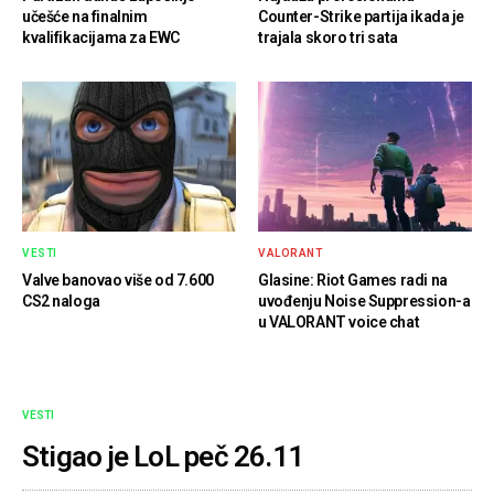
učešće na finalnim
Counter-Strike partija ikada je
kvalifikacijama za EWC
trajala skoro tri sata
VESTI
VALORANT
Valve banovao više od 7.600
Glasine: Riot Games radi na
CS2 naloga
uvođenju Noise Suppression-a
u VALORANT voice chat
VESTI
Stigao je LoL peč 26.11