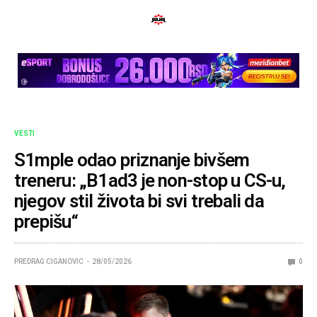
VESTI
S1mple odao priznanje bivšem
treneru: „B1ad3 je non-stop u CS-u,
njegov stil života bi svi trebali da
prepišu“
PREDRAG CIGANOVIC
28/05/2026
0