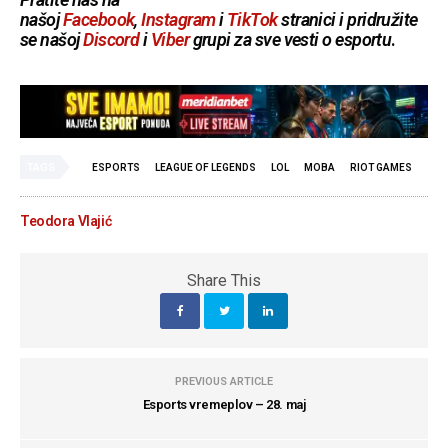
našoj
Facebook
,
Instagram
i
TikTok
stranici i pridružite
se našoj
Discord
i
Viber
grupi za sve vesti o esportu
.
TAGS
ESPORTS
LEAGUE OF LEGENDS
LOL
MOBA
RIOT GAMES
Teodora Vlajić
Share This
PREVIOUS ARTICLE
Esports vremeplov – 28. maj