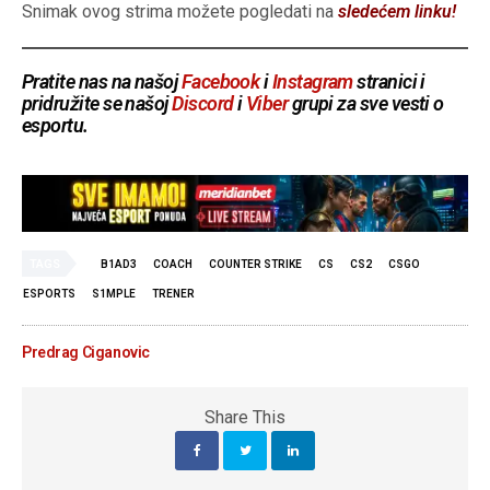
Snimak ovog strima možete pogledati na
sledećem linku!
Pratite nas na našoj
Facebook
i
Instagram
stranici i
pridružite se našoj
Discord
i
Viber
grupi za sve vesti o
esportu.
TAGS
B1AD3
COACH
COUNTER STRIKE
CS
CS2
CSGO
ESPORTS
S1MPLE
TRENER
Predrag Ciganovic
Share This