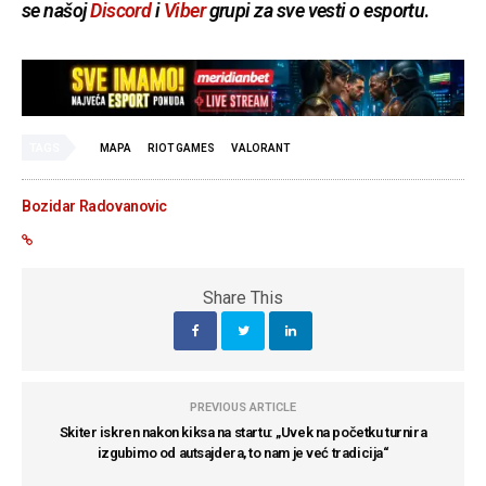
se našoj
Discord
i
Viber
grupi za sve vesti o esportu
.
TAGS
MAPA
RIOT GAMES
VALORANT
Bozidar Radovanovic
Share This
PREVIOUS ARTICLE
Skiter iskren nakon kiksa na startu: „Uvek na početku turnira
izgubimo od autsajdera, to nam je već tradicija“