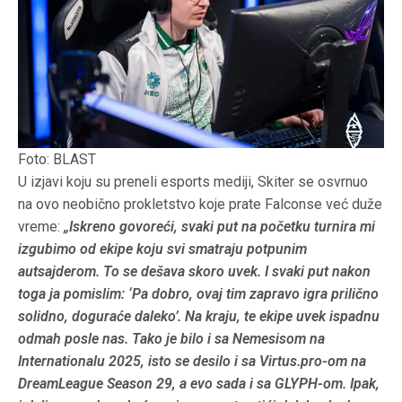
Foto: BLAST
U izjavi koju su preneli esports mediji, Skiter se osvrnuo
na ovo neobično prokletstvo koje prate Falconse već duže
vreme:
„Iskreno govoreći, svaki put na početku turnira mi
izgubimo od ekipe koju svi smatraju potpunim
autsajderom. To se dešava skoro uvek. I svaki put nakon
toga ja pomislim: ‘Pa dobro, ovaj tim zapravo igra prilično
solidno, doguraće daleko’. Na kraju, te ekipe uvek ispadnu
odmah posle nas.
Tako je bilo i sa Nemesisom na
Internationalu 2025, isto se desilo i sa Virtus.pro-om na
DreamLeague Season 29, a evo sada i sa GLYPH-om. Ipak,