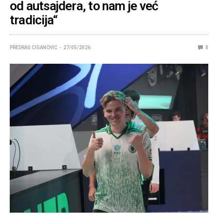
od autsajdera, to nam je već
tradicija“
PREDRAG CIGANOVIC
27/05/2026
0