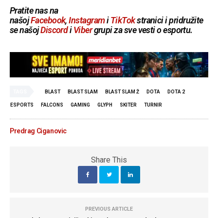
Pratite nas na
našoj
Facebook
,
Instagram
i
TikTok
stranici i pridružite
se našoj
Discord
i
Viber
grupi za sve vesti o esportu.
TAGS
BLAST
BLAST SLAM
BLAST SLAM Ž
DOTA
DOTA 2
ESPORTS
FALCONS
GAMING
GLYPH
SKITER
TURNIR
Predrag Ciganovic
Share This
PREVIOUS ARTICLE