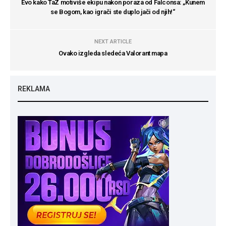
Evo kako TaZ motiviše ekipu nakon poraza od Falconsa: „Kunem
se Bogom, kao igrači ste duplo jači od njih!“
NEXT ARTICLE
Ovako izgleda sledeća Valorant mapa
REKLAMA