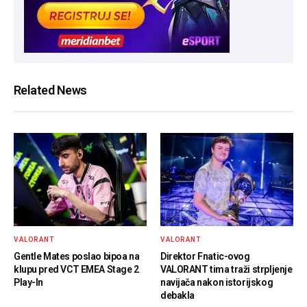
Related News
VALORANT
VALORANT
Gentle Mates poslao bipoa na
Direktor Fnatic-ovog
klupu pred VCT EMEA Stage 2
VALORANT tima traži strpljenje
Play-In
navijača nakon istorijskog
debakla