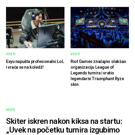
VESTI
VESTI
Exyu napušta profesionalni LoL
Riot Games značajno olakšao
i vraća se na koledž!
organizaciju League of
Legends turnira i vratio
legendarni Triumphant Ryze
skin
VESTI
Skiter iskren nakon kiksa na startu:
„Uvek na početku turnira izgubimo