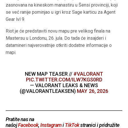
zasnovana na kineskom manastiru u Šensi provinciji, koji
se već ranije pominjao u igri kroz Sage karticu za Agent
Gear lvl 9.
Riot je će predstaviti novu mapu pre velikog finala na
Mastersu u Londonu, 26. jula. Do tada će insajderi i
datamineri najverovatnije otkriti dodatne informacije o
mapi.
NEW MAP TEASER //
#VALORANT
PIC.TWITTER.COM/ILW7KGS0RD
— VALORANT LEAKS & NEWS
(@VALORANTLEAKSEN)
MAY 26, 2026
Pratite nas na
našoj
Facebook
,
Instagram
i
TikTok
stranici i pridružite