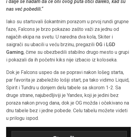
i dalje se nadam da će oni ovog puta otići daleko, kad su
nas već pobedili.“
Iako su startovali šokantnim porazom u prvoj rundi grupne
faze, Falcons je brzo pokazao zašto važi za jednu od
najjačih ekipa na svetu. U naredna dva kola, Skiter i
saigrači su ubacili u veću brzinu, pregazili
OG
i
LGD
Gaming
, čime su obezbedili stabilno drugo mesto u grupi
i pokazali da ih početni kiks nije izbacio iz koloseka.
Dok je Falcons uspeo da se popravi nakon lošeg starta,
par favorita je zabeležilo lošiji start, pa tako vidimo Liquid,
Spirit i Tundru u donjem delu tabele sa skorom 1-2. Sa
druge strane, najubedljiviji je Yandex, koji je jedini bez
poraza nakon prvog dana, dok je OG možda i očekivano na
dnu tabele bez i jedne pobede. Celu tabelu možete videti
u prilogu ispod.