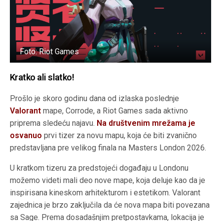
Foto: Riot Games
Kratko ali slatko!
Prošlo je skoro godinu dana od izlaska poslednje
Valorant
mape, Corrode, a Riot Games sada aktivno
priprema sledeću najavu.
Na društvenim mrežama je
osvanuo
prvi tizer za novu mapu, koja će biti zvanično
predstavljana pre velikog finala na Masters London 2026.
U kratkom tizeru za predstojeći događaju u Londonu
možemo videti mali deo nove mape, koja deluje kao da je
inspirisana kineskom arhitekturom i estetikom. Valorant
zajednica je brzo zaključila da će nova mapa biti povezana
sa Sage. Prema dosadašnjim pretpostavkama, lokacija je