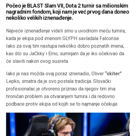
Počeo je BLAST Slam VII, Dota 2 turnir sa milionskim
nagradnim fondom, koji nam je već prvog dana doneo
nekoliko velikih iznenađenje.
Najveće iznenađenje videli smo u uvodnom meču turnira,
kada je ekipa pod imenom GLYPH savladala Falconse.
Iako za ovaj tim nastupa nekoliko dobro poznatih imena,
kao što su JaCkky i Emo, sumnjam da je iko očekivao da
će slaviti nakon ovog susreta.
Iako je nas možda ovaj poraz iznenadio, Oliver
“skiter”
Lepko, smatra da je ovo postala tradicija. Slovački
profesionalac je otvoreno priznao da njegov tim ima
hroničan problem sa otvaranjem turnira i da redovno
podbace protiv ekipa od kojih se to najmanje očekuje.