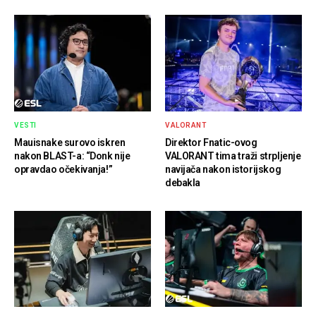
VESTI
VALORANT
Mauisnake surovo iskren
Direktor Fnatic-ovog
nakon BLAST-a: “Donk nije
VALORANT tima traži strpljenje
opravdao očekivanja!”
navijača nakon istorijskog
debakla