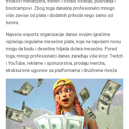
troškovi menadžera, treneri i ostalo osoblje, putovanja i
bootcampovi. Zbog toga današnji profesionalci mnogo
više zavise od plata i dodatnih prihoda nego samo od
turnira.
Najveće esports organizacije danas svojim igračima
isplaćuju regularne mesečne plate, koje na najvišem nivou
mogu da budu i desetine hiljada dolara mesečno. Pored
toga, mnogi profesionalci danas zarađuju više kroz: Twitch
i YouTube, reklame i sponzorstva, prodaju mercha,
ekskluzivne ugovore sa platformama i društvene mreže.