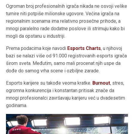
Ogroman broj profesionalnih igrača nikada ne osvoji velike
turnire niti potpiše milionske ugovore. Većina igrača na
regionalnim scenama ima relativno prosečne prihode, a
mnogi paralelno rade dodatne poslove ili strimuju kako bi
mogli da opstanu u industriji.
Prema podacima koje navodi
Esports Charts
, u njihovoj
bazi se nalazi više od 91.000 registrovanih esports igrača
širom sveta. Međutim, samo mali procenat njih uspe da
dođe do samog vrha scene i ozbiljne zarade.
Esports karijere su takođe veoma kratke.
Burnout
, stres,
ogromna konkurencija i konstantan pritisak znače da
mnogi profesionalci završavaju karijeru već u dvadesetim
godinama.