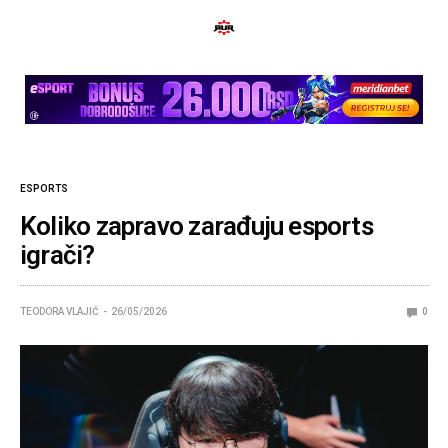
ESPORTS
Koliko zapravo zarađuju esports
igrači?
TEODORA VLAJIĆ
26/05/2026
0