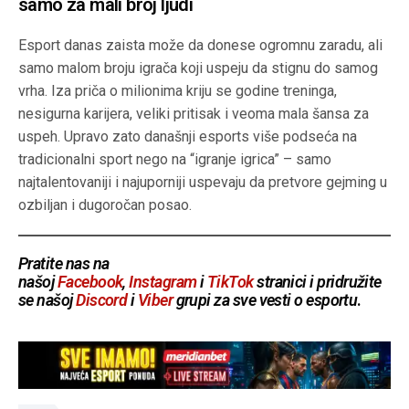
samo za mali broj ljudi
Esport danas zaista može da donese ogromnu zaradu, ali
samo malom broju igrača koji uspeju da stignu do samog
vrha. Iza priča o milionima kriju se godine treninga,
nesigurna karijera, veliki pritisak i veoma mala šansa za
uspeh. Upravo zato današnji esports više podseća na
tradicionalni sport nego na “igranje igrica” – samo
najtalentovaniji i najuporniji uspevaju da pretvore gejming u
ozbiljan i dugoročan posao.
Pratite nas na
našoj
Facebook
,
Instagram
i
TikTok
stranici i pridružite
se našoj
Discord
i
Viber
grupi za sve vesti o esportu
.