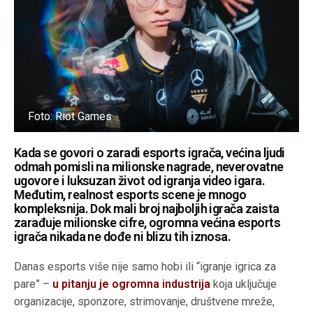
Foto: Riot Games
Kada se govori o zaradi esports igrača, većina ljudi
odmah pomisli na milionske nagrade, neverovatne
ugovore i luksuzan život od igranja video igara.
Međutim, realnost esports scene je mnogo
kompleksnija. Dok mali broj najboljih igrača zaista
zarađuje milionske cifre, ogromna većina esports
igrača nikada ne dođe ni blizu tih iznosa.
Danas esports više nije samo hobi ili “igranje igrica za
pare” –
u pitanju je ogromna industrija
koja uključuje
organizacije, sponzore, strimovanje, društvene mreže,