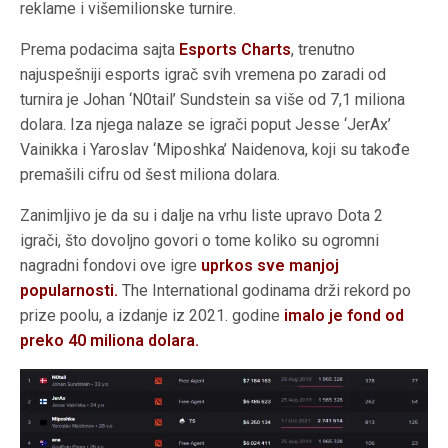
reklame i višemilionske turnire.
Prema podacima sajta
Esports Charts
, trenutno
najuspešniji esports igrač svih vremena po zaradi od
turnira je Johan ‘N0tail’ Sundstein sa više od 7,1 miliona
dolara. Iza njega nalaze se igrači poput Jesse ‘JerAx’
Vainikka i Yaroslav ‘Miposhka’ Naidenova, koji su takođe
premašili cifru od šest miliona dolara.
Zanimljivo je da su i dalje na vrhu liste upravo Dota 2
igrači, što dovoljno govori o tome koliko su ogromni
nagradni fondovi ove igre
uprkos sve manjoj
popularnosti.
The International godinama drži rekord po
prize poolu, a izdanje iz 2021. godine
imalo je fond od
preko 40 miliona dolara.