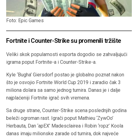
Foto: Epic Games
Fortnite i Counter-Strike su promenili tržište
Veliki skok popularnosti esporta dogodio se zahvaljujući
igrama poput Fortnite-a i Counter-Strike-a.
Kyle ‘Bugha’ Giersdorf postao je globalno poznat nakon
što je osvojio Fortnite World Cup 2019 i zaradio čak 3
miliona dolara sa samo jednog turnira. Danas je i dalje
najplaćeniji Fortnite igrač svih vremena.
Sa druge strane, Counter-Strike scena poslednjih godina
beleži ogroman rast. Igrači poput Mathieu ‘ZywOo’
Herbauta, Dan ‘apEX’ Madesclairea i Robin ‘ropz’ Koola
danas imaju milionske zarade od turnira, dok najveće