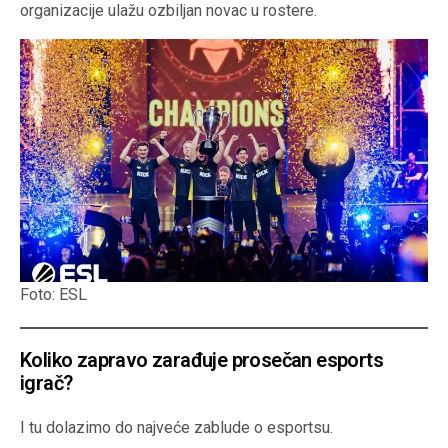
organizacije ulažu ozbiljan novac u rostere.
Foto: ESL
Koliko zapravo zarađuje prosečan esports
igrač?
I tu dolazimo do najveće zablude o esportsu.