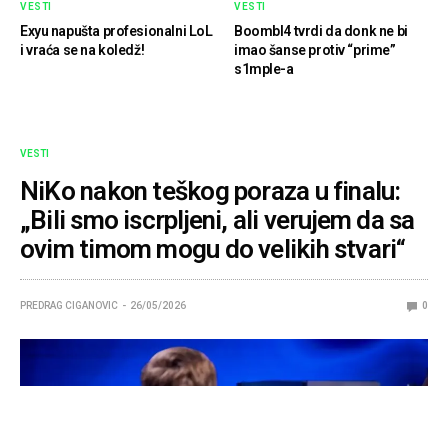
VESTI
VESTI
Exyu napušta profesionalni LoL
Boombl4 tvrdi da donk ne bi
i vraća se na koledž!
imao šanse protiv “prime”
s1mple-a
VESTI
NiKo nakon teškog poraza u finalu:
„Bili smo iscrpljeni, ali verujem da sa
ovim timom mogu do velikih stvari“
PREDRAG CIGANOVIC
26/05/2026
0