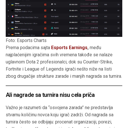
Foto: Esports Charts
Prema podacima sajta
Esports Earnings
,
među
najplaćenijim igračima svih vremena takođe se nalaze
uglavnom Dota 2 profesionalci, dok su Counter-Strike,
Fortnite i League of Legends igrači nešto niže na listi
zbog drugačije strukture zarade i manjih nagrada sa turnira.
Ali nagrade sa turnira nisu cela priča
Važno je razumeti da “osvojena zarada” ne predstavlja
stvarnu količinu novca koju igrač zadrži. Od nagrada sa
turnira često se odbijaju: procenat organizaciji, porezi,