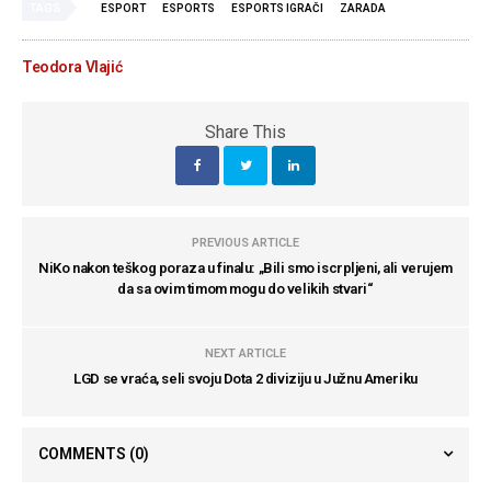
TAGS
ESPORT
ESPORTS
ESPORTS IGRAČI
ZARADA
Teodora Vlajić
Share This
PREVIOUS ARTICLE
NiKo nakon teškog poraza u finalu: „Bili smo iscrpljeni, ali verujem
da sa ovim timom mogu do velikih stvari“
NEXT ARTICLE
LGD se vraća, seli svoju Dota 2 diviziju u Južnu Ameriku
COMMENTS
(0)