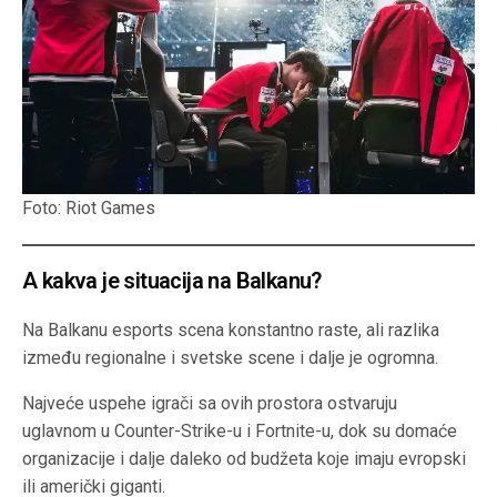
Foto: Riot Games
A kakva je situacija na Balkanu?
Na Balkanu esports scena konstantno raste, ali razlika
između regionalne i svetske scene i dalje je ogromna.
Najveće uspehe igrači sa ovih prostora ostvaruju
uglavnom u Counter-Strike-u i Fortnite-u, dok su domaće
organizacije i dalje daleko od budžeta koje imaju evropski
ili američki giganti.