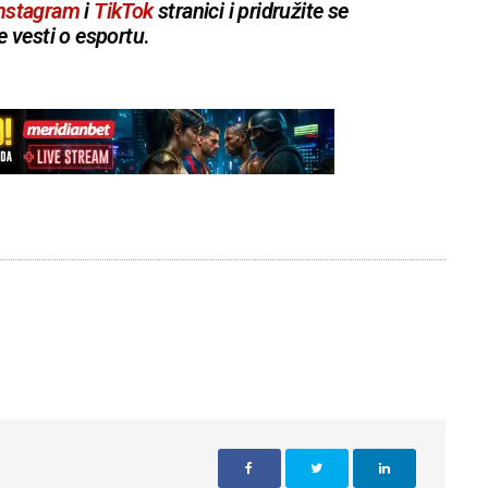
nstagram
i
TikTok
stranici i pridružite se
e vesti o esportu
.