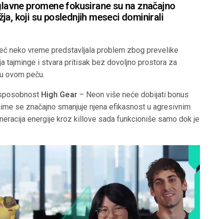
 glavne promene fokusirane su na značajno
ja, koji su poslednjih meseci dominirali
eć neko vreme predstavljala problem zbog prevelike
a tajminge i stvara pritisak bez dovoljno prostora za
 u ovom peču.
 sposobnost
High Gear
– Neon više neće dobijati bonus
čime se značajno smanjuje njena efikasnost u agresivnim
eracija energije kroz killove sada funkcioniše samo dok je