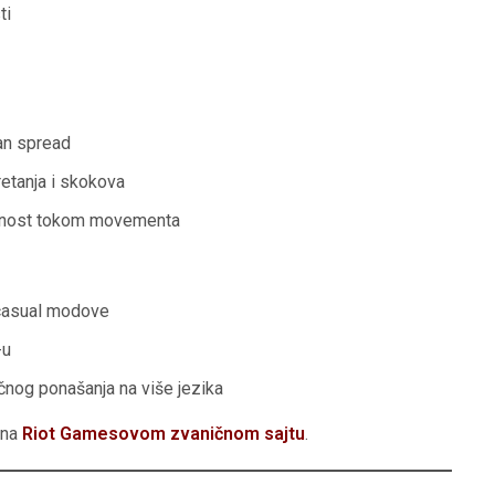
ti
s
c
r
e
e
an spread
n
etanja i skokova
ciznost tokom movementa
 casual modove
-u
čnog ponašanja na više jezika
 na
Riot Gamesovom zvaničnom sajtu
.