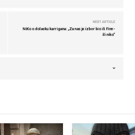
NEXT ARTICLE
NiKo o dolasku karrigana: „Za nas je izbor bio ili Finn -
ili niko“