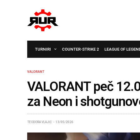
TURNIRI
COUNTER-STRIKE 2
LEAGUE OF LEGEN
VALORANT
VALORANT peč 12.09
za Neon i shotgunov
TEODORA VLAJIĆ
13/05/2026