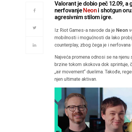
Valorant je dobio peč 12.09, a
nerfovanje
Neon
i shotgun oruž
agresivnim stilom igre.
Iz Riot Games-a navode da je
Neon
v
mobilnosti i mogućnosti da lako probij
counterplay, zbog čega je i nerfovana
Najveća promena odnosi se na njenu
brzine tokom skokova dok sprintuje, 
„air movement“ duelima. Takođe, regen
njen ultimate aktivan.