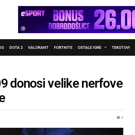
DS
DOTA 2
VALORANT
FORTNITE
OSTALE IGRE
TEKSTOVI
 donosi velike nerfove
e
0