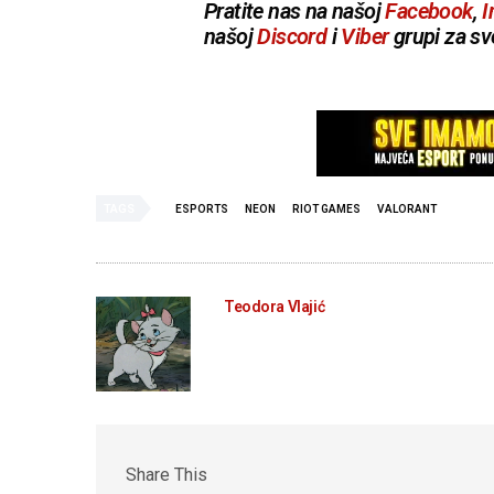
Pratite nas na našoj
Facebook
,
I
našoj
Discord
i
Viber
grupi za sv
TAGS
ESPORTS
NEON
RIOT GAMES
VALORANT
Teodora Vlajić
Share This