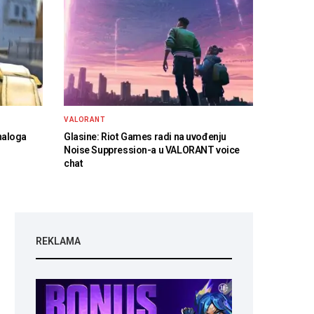
VALORANT
naloga
Glasine: Riot Games radi na uvođenju
Noise Suppression-a u VALORANT voice
chat
REKLAMA