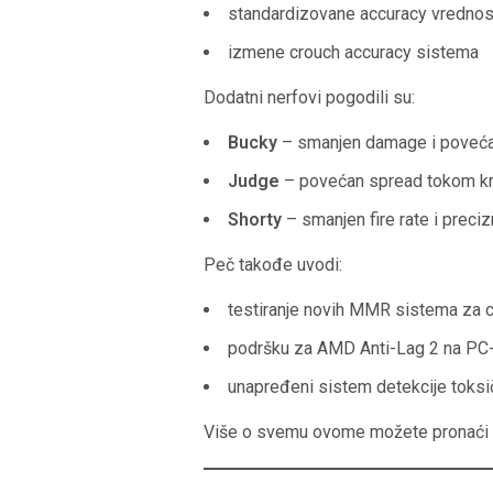
standardizovane accuracy vrednos
izmene crouch accuracy sistema
Dodatni nerfovi pogodili su:
Bucky
– smanjen damage i poveć
Judge
– povećan spread tokom kr
Shorty
– smanjen fire rate i pre
Peč takođe uvodi:
testiranje novih MMR sistema za
podršku za AMD Anti-Lag 2 na PC
unapređeni sistem detekcije toksi
Više o svemu ovome možete pronaći