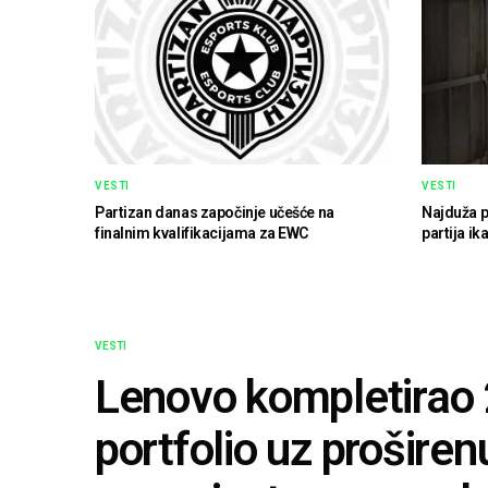
VESTI
VESTI
Partizan danas započinje učešće na
Najduža p
finalnim kvalifikacijama za EWC
partija ik
VESTI
Lenovo kompletirao
portfolio uz prošire