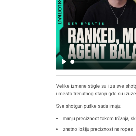
P
l
a
Velike izmene stigle su i za sve shotgu
y
umesto trenutnog stanja gde su izuzet
Sve shotgun puške sada imaju:
manju preciznost tokom trčanja, ska
znatno lošiju preciznost na ropes