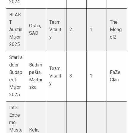
2024
BLAS
T
Team
The
Ostin,
Austin
Vitalit
2
1
Mong
SAD
Major
y
olZ
2025
StarLa
dder
Budim
Team
Budap
pešta,
FaZe
Vitalit
3
1
est
Mađar
Clan
y
Major
ska
2025
Intel
Extre
me
Maste
Keln,