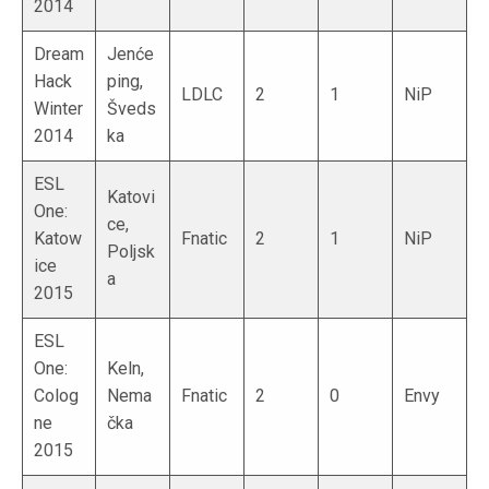
2014
Dream
Jenće
Hack
ping,
LDLC
2
1
NiP
Winter
Šveds
2014
ka
ESL
Katovi
One:
ce,
Katow
Fnatic
2
1
NiP
Poljsk
ice
a
2015
ESL
One:
Keln,
Colog
Nema
Fnatic
2
0
Envy
ne
čka
2015