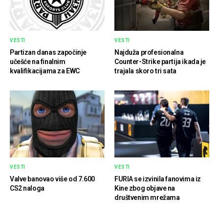
VESTI
VESTI
Partizan danas započinje
Najduža profesionalna
učešće na finalnim
Counter-Strike partija ikada je
kvalifikacijama za EWC
trajala skoro tri sata
VESTI
VESTI
Valve banovao više od 7.600
FURIA se izvinila fanovima iz
CS2 naloga
Kine zbog objave na
društvenim mrežama