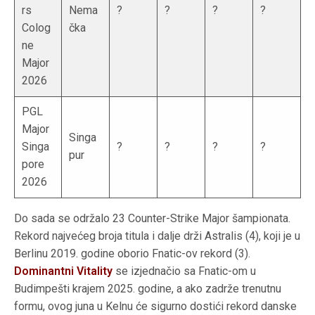
rs
Nema
?
?
?
?
Colog
čka
ne
Major
2026
PGL
Major
Singa
Singa
?
?
?
?
pur
pore
2026
Do sada se održalo 23 Counter-Strike Major šampionata.
Rekord najvećeg broja titula i dalje drži Astralis (4), koji je u
Berlinu 2019. godine oborio Fnatic-ov rekord (3).
Dominantni Vitality
se izjednačio sa Fnatic-om u
Budimpešti krajem 2025. godine, a ako zadrže trenutnu
formu, ovog juna u Kelnu će sigurno dostići rekord danske