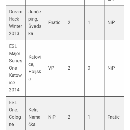
Dream
Jenće
Hack
ping,
Fnatic
2
1
NiP
Winter
Šveds
2013
ka
ESL
Major
Katovi
Series
ce,
One
VP
2
0
NiP
Poljsk
Katow
a
ice
2014
ESL
One:
Keln,
Colog
Nema
NiP
2
1
Fnatic
ne
čka