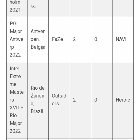
holm
ka
2021
PGL
Major
Antver
Antwe
pen,
FaZe
2
0
NAVI
rp
Belgija
2022
Intel
Extre
me
Rio de
Maste
Žaneir
Outsid
rs
2
0
Heroic
o,
ers
XVII –
Brazil
Rio
Major
2022