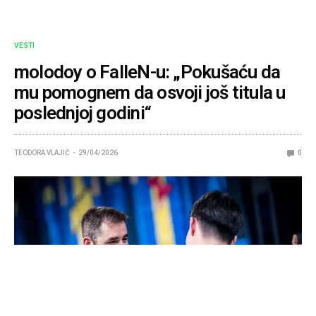
VESTI
molodoy o FalleN-u: „Pokušaću da
mu pomognem da osvoji još titula u
poslednjoj godini“
TEODORA VLAJIĆ
29/04/2026
0