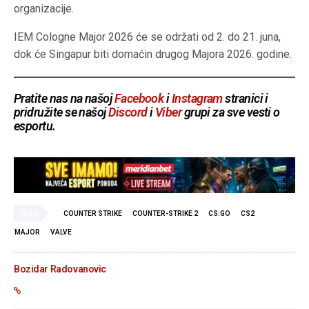
organizacije.
IEM Cologne Major 2026 će se održati od 2. do 21. juna,
dok će Singapur biti domaćin drugog Majora 2026. godine.
Pratite nas na našoj
Facebook
i
Instagram
stranici i
pridružite se našoj
Discord
i
Viber
grupi za sve vesti o
esportu.
TAGS
COUNTER STRIKE
COUNTER-STRIKE 2
CS:GO
CS2
MAJOR
VALVE
Bozidar Radovanovic