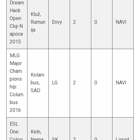
Dream
Hack
Kluž,
Open
Rumun
Envy
2
0
NAVI
Cluj⁠-⁠N
ija
apoca
2015
MLG
Major
Cham
Kolam
pions
bus,
LG
2
0
NAVI
hip:
SAD
Colum
bus
2016
ESL
One:
Keln,
Colog
Nema
SK
2
0
Liquid