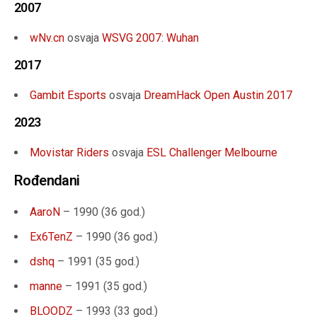
2007
wNv.cn
osvaja
WSVG 2007: Wuhan
2017
Gambit Esports
osvaja
DreamHack Open Austin 2017
2023
Movistar Riders
osvaja
ESL Challenger Melbourne
Rođendani
AaroN
– 1990 (36 god.)
Ex6TenZ
– 1990 (36 god.)
dshq
– 1991 (35 god.)
manne
– 1991 (35 god.)
BLOODZ
– 1993 (33 god.)