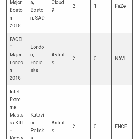
Major:
a,
Cloud
2
1
FaZe
Bosto
Bosto
9
n
n, SAD
2018
FACEI
T
Londo
Major:
n,
Astrali
2
0
NAVI
Londo
Engle
s
n
ska
2018
Intel
Extre
me
Maste
Katovi
rs XIII
ce,
Astrali
2
0
ENCE
–
Poljsk
s
Katow
a