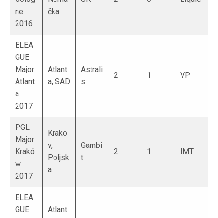
ne
čka
2016
ELEA
GUE
Major:
Atlant
Astrali
2
1
VP
Atlant
a, SAD
s
a
2017
PGL
Krako
Major
v,
Gambi
Krakó
2
1
IMT
Poljsk
t
w
a
2017
ELEA
GUE
Atlant