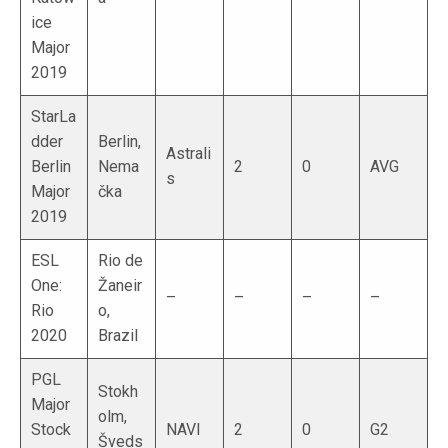
ice
Major
2019
StarLa
dder
Berlin,
Astrali
Berlin
Nema
2
0
AVG
s
Major
čka
2019
ESL
Rio de
One:
Žaneir
–
–
–
–
Rio
o,
2020
Brazil
PGL
Stokh
Major
olm,
Stock
NAVI
2
0
G2
Šveds