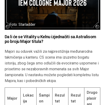
Foto: Starladder
Da li će se Vitality u Kelnu izjednačiti sa Astralisom
po broju Major titula?
Majori su oduvek važili za najprestižnija međunarodna
takmičenja u kanteru. CS scena ima izuzetno bogatu
istoriju, zbog čega smo odlučili da evociramo uspomene i
prisetimo se nezaboravnih momenata sa svih Major
šampionata. U nastavku možete pogledati kompletnu listu
Majora, kao i pobedničkih ekipa.
Drugo
Lokac
Šampi
Rezul
Rezul
Major
plasir
ija
on
tat
tat
ani