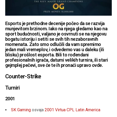
Esports je prethodne decenije počeo da se razvija
munjevitom brzinom. Iako na njega gledamo kao na
sport budućnosti, valjano je osvrnuti se na njegovu
bogatu istoriju i setiti se svih tih nezaboravnih
momenata. Zato smo odlučili da vam spremimo
jedan mali vremeplov, i odvedemo vas u daleku (ili
blisku) prošlost esporta. Bili to rođendani
profesionalnih igrača, datumi velikih turnira, ili stari
gejmplej pečevi, sve će te ih pronaći upravo ovde.
Counter-Strike
Turniri
2001
SK Gaming
osvaja
2001 Virtua CPL Latin America