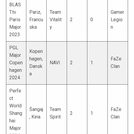
BLAS
T.tv
Pariz,
Team
Gamer
Paris
Francu
Vitalit
2
0
Legio
Major
ska
y
n
2023
PGL
Kopen
Major
hagen,
FaZe
Copen
NAVI
2
1
Dansk
Clan
hagen
a
2024
Perfe
ct
World
Šangaj
Team
FaZe
Shang
2
1
, Kina
Spirit
Clan
hai
Major