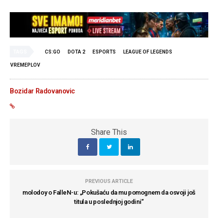
TAGS
CS:GO
DOTA 2
ESPORTS
LEAGUE OF LEGENDS
VREMEPLOV
Bozidar Radovanovic
Share This
PREVIOUS ARTICLE
molodoy o FalleN-u: „Pokušaću da mu pomognem da osvoji još
titula u poslednjoj godini“