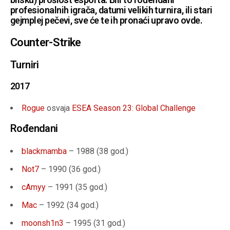
profesionalnih igrača, datumi velikih turnira, ili stari
gejmplej pečevi, sve će te ih pronaći upravo ovde.
Counter-Strike
Turniri
2017
Rogue
osvaja
ESEA Season 23: Global Challenge
Rođendani
blackmamba
– 1988 (38 god.)
Not7
– 1990 (36 god.)
cAmyy
– 1991 (35 god.)
Mac
– 1992 (34 god.)
moonsh1n3
– 1995 (31 god.)