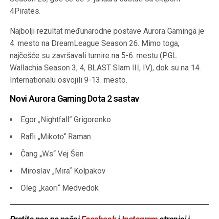
4Pirates.
Najbolji rezultat međunarodne postave Aurora Gaminga je
4. mesto na DreamLeague Season 26. Mimo toga,
najčešće su završavali turnire na 5-6. mestu (PGL
Wallachia Season 3, 4, BLAST Slam III, IV), dok su na 14.
Internationalu osvojili 9-13. mesto.
Novi Aurora Gaming Dota 2 sastav
Egor „Nightfall“ Grigorenko
Rafli „Mikoto“ Raman
Čang „Ws“ Vej Šen
Miroslav „Mira“ Kolpakov
Oleg „kaori“ Medvedok