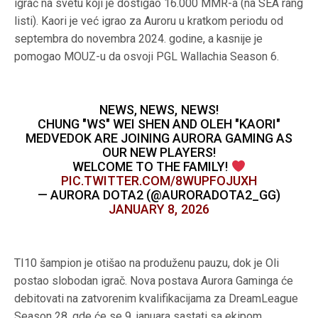
igrač na svetu koji je dostigao 16.000 MMR-a (na SEA rang
listi). Kaori je već igrao za Auroru u kratkom periodu od
septembra do novembra 2024. godine, a kasnije je
pomogao MOUZ-u da osvoji PGL Wallachia Season 6.
NEWS, NEWS, NEWS!
CHUNG "WS" WEI SHEN AND OLEH "KAORI"
MEDVEDOK ARE JOINING AURORA GAMING AS
OUR NEW PLAYERS!
WELCOME TO THE FAMILY!
PIC.TWITTER.COM/8WUPFOJUXH
— AURORA DOTA2 (@AURORADOTA2_GG)
JANUARY 8, 2026
TI10 šampion je otišao na produženu pauzu, dok je Oli
postao slobodan igrač. Nova postava Aurora Gaminga će
debitovati na zatvorenim kvalifikacijama za DreamLeague
Season 28, gde će se 9. januara sastati sa ekipom