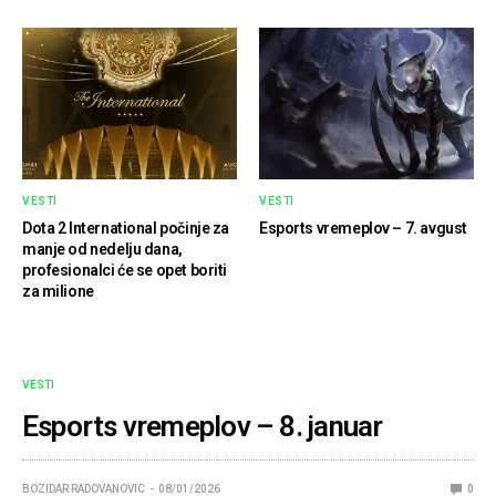
VESTI
VESTI
Dota 2 International počinje za
Esports vremeplov – 7. avgust
manje od nedelju dana,
profesionalci će se opet boriti
za milione
VESTI
Esports vremeplov – 8. januar
BOZIDAR RADOVANOVIC
08/01/2026
0