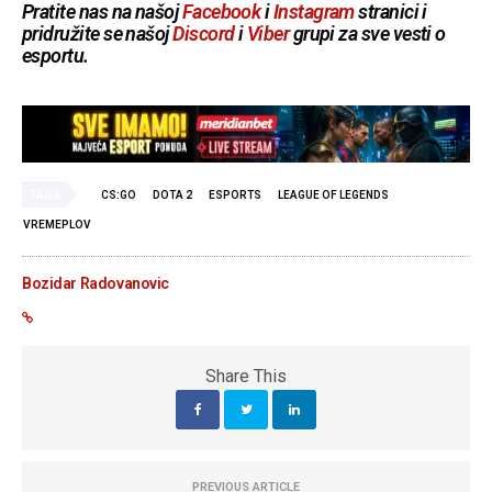
Pratite nas na našoj
Facebook
i
Instagram
stranici i
pridružite se našoj
Discord
i
Viber
grupi za sve vesti o
esportu.
TAGS
CS:GO
DOTA 2
ESPORTS
LEAGUE OF LEGENDS
VREMEPLOV
Bozidar Radovanovic
Share This
PREVIOUS ARTICLE