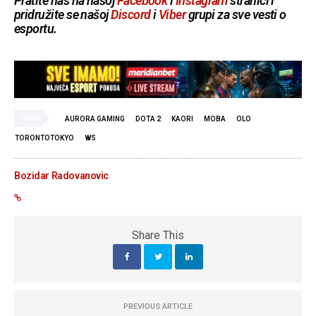
Pratite nas na našoj
Facebook
i
Instagram
stranici i
pridružite se našoj
Discord
i
Viber
grupi za sve vesti o
esportu.
TAGS
AURORA GAMING
DOTA 2
KAORI
MOBA
OLO
TORONTOTOKYO
WS
Bozidar Radovanovic
Share This
PREVIOUS ARTICLE