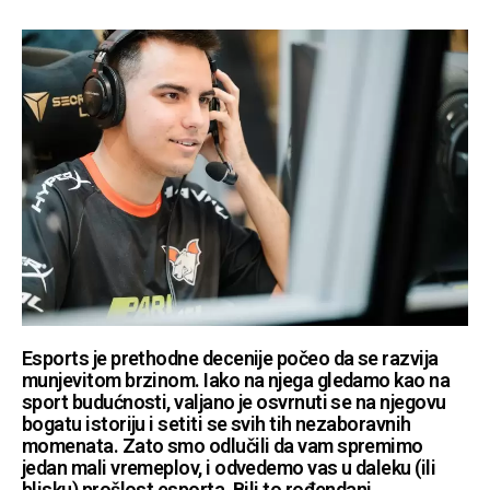
Esports je prethodne decenije počeo da se razvija
munjevitom brzinom. Iako na njega gledamo kao na
sport budućnosti, valjano je osvrnuti se na njegovu
bogatu istoriju i setiti se svih tih nezaboravnih
momenata. Zato smo odlučili da vam spremimo
jedan mali vremeplov, i odvedemo vas u daleku (ili
blisku) prošlost esporta. Bili to rođendani