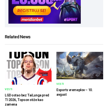
Related News
VESTI
VESTI
Esports vremeplov – 10.
avgust
LGD ostao bez TaiLunga pred
TI 2026, Topson stiže kao
zamena