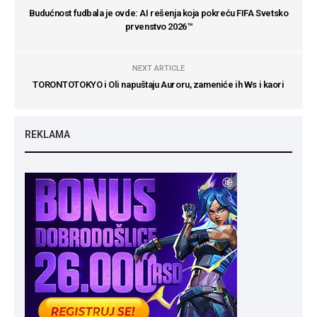
Budućnost fudbala je ovde: AI rešenja koja pokreću FIFA Svetsko
prvenstvo 2026™
NEXT ARTICLE
TORONTOTOKYO i Oli napuštaju Auroru, zameniće ih Ws i kaori
REKLAMA