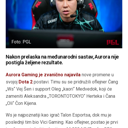
Foto: PGL
Nakon prelaska na međunarodni sastav, Aurora nije
postigla željene rezultate.
Aurora Gaming je zvanično najavila
nove promene u
svojoj
Dota 2
postavi. Timu su se pridružili oflejner Čang
„Ws“ Vej Šen i support Oleg „kaori“ Medvedok, koji će
zameniti Aleksandra „TORONTOTOKYO“ Herteka i Čana
„Oli“ Čon Kijena.
Ws je najpoznatiji kao igrač Talon Esportsa, dok mu je
poslednji tim bio Vici Gaming. Kao oflejner, postao je prvi