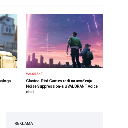
VALORANT
naloga
Glasine: Riot Games radi na uvođenju
Noise Suppression-a u VALORANT voice
chat
REKLAMA