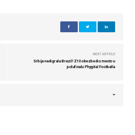
NEXT ARTICLE
Srbija nadigrala Brazil! Z10 obezbedio mesto u
polufinalu Phygital Footballa