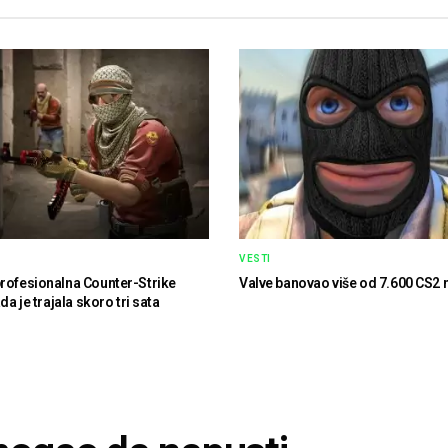
VESTI
rofesionalna Counter-Strike
Valve banovao više od 7.600 CS2 
ada je trajala skoro tri sata