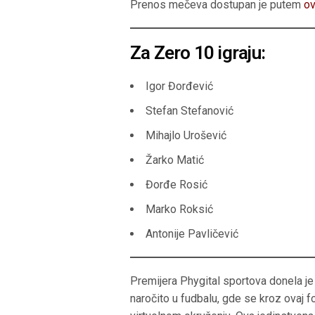
Prenos mečeva dostupan je putem
ov
Za Zero 10 igraju:
Igor Đorđević
Stefan Stefanović
Mihajlo Urošević
Žarko Matić
Đorđe Rosić
Marko Roksić
Antonije Pavličević
Premijera Phygital sportova donela je
naročito u fudbalu, gde se kroz ovaj f