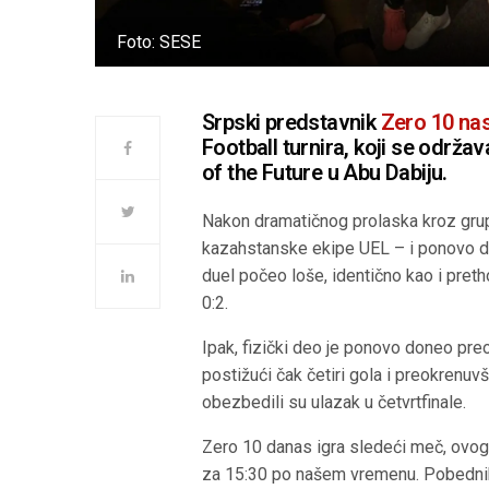
Foto: SESE
Srpski predstavnik
Zero 10 nas
Football turnira, koji se održ
of the Future u Abu Dabiju.
Nakon dramatičnog prolaska kroz grup
kazahstanske ekipe UEL – i ponovo dok
duel počeo loše, identično kao i pret
0:2.
Ipak, fizički deo je ponovo doneo preok
postižući čak četiri gola i preokrenuvš
obezbedili su ulazak u četvrtfinale.
Zero 10 danas igra sledeći meč, ovog
za 15:30 po našem vremenu. Pobednik