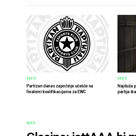
VESTI
VESTI
Partizan danas započinje učešće na
Najduža p
finalnim kvalifikacijama za EWC
partija ik
VESTI