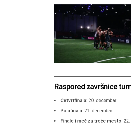
Raspored završnice turn
Četvrtfinala:
20. decembar
Polufinala:
21. decembar
Finale i meč za treće mesto:
22.