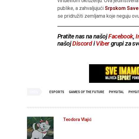
virtuelnom okruženju. Ova jedinstvena 
publike, a zahvaljujući
Srpskom Savez
se pridružiti zemljama koje neguju ovu
Pratite nas na našoj
Facebook
,
I
našoj
Discord
i
Viber
grupi za sv
TAGS
ESPORTS
GAMES OF THE FUTURE
PHYGITAL
PHYGI
Teodora Vlajić