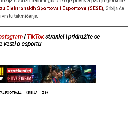
fuzija sporta i tehnologije brzo je privukla pažnju globalne
u Elektronskih Sportova i Esportova (SESE)
, Srbija će
 vrstu takmičenja.
nstagram
i
TikTok
stranici i pridružite se
e vesti o esportu
.
TAL FOOTBALL
SRBIJA
Z10