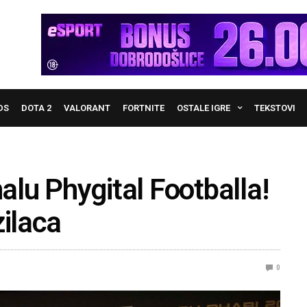
DS
DOTA 2
VALORANT
FORTNITE
OSTALE IGRE
TEKSTOVI
nalu Phygital Footballa!
zilaca
0