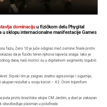
tavlja dominaciju
u fizičkom delu Phygital
ava u sklopu internacionalne manifestacije Games
nu fazu, Zero 10 je juče odigrao meč osmine finala protiv
azao da je fizički teren njihova najveća snaga. Iako je
hodnog dana, naši momci su u digitalnom segmentu izgubili
ret. Srpski tim je zaigrao znatno agresivnije i sigurnije,
i ukupan rezultat u svoju korist – 4:2. Ovim trijumfom
a puta protiv brazilske ekipe CM Jardim, a duel je zakazan
 obezbeđuje plasman u polufinale.