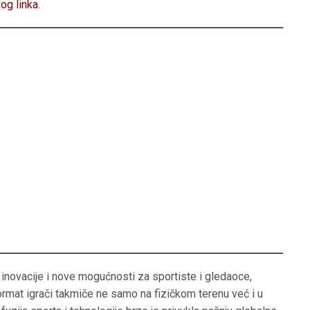
og linka
.
 inovacije i nove mogućnosti za sportiste i gledaoce,
ormat igrači takmiče ne samo na fizičkom terenu već i u