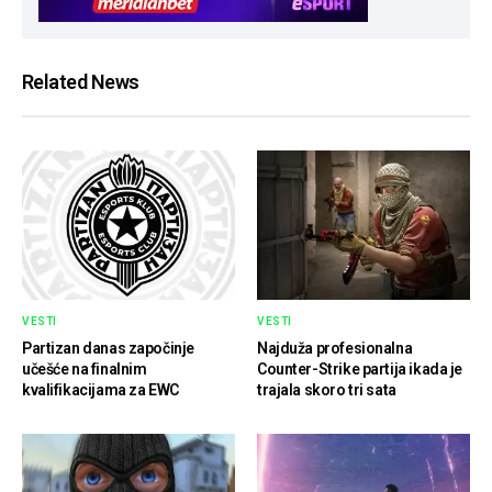
Related News
VESTI
VESTI
Partizan danas započinje
Najduža profesionalna
učešće na finalnim
Counter-Strike partija ikada je
kvalifikacijama za EWC
trajala skoro tri sata