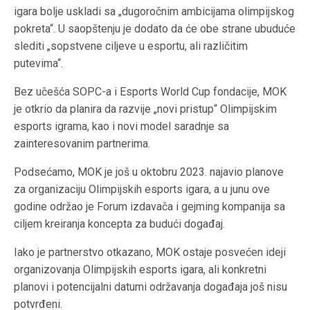
igara bolje uskladi sa „dugoročnim ambicijama olimpijskog
pokreta“. U saopštenju je dodato da će obe strane ubuduće
slediti „sopstvene ciljeve u esportu, ali različitim
putevima“.
Bez učešća SOPC-a i Esports World Cup fondacije, MOK
je otkrio da planira da razvije „novi pristup“ Olimpijskim
esports igrama, kao i novi model saradnje sa
zainteresovanim partnerima.
Podsećamo, MOK je još u oktobru 2023. najavio planove
za organizaciju Olimpijskih esports igara, a u junu ove
godine održao je Forum izdavača i gejming kompanija sa
ciljem kreiranja koncepta za budući događaj.
Iako je partnerstvo otkazano, MOK ostaje posvećen ideji
organizovanja Olimpijskih esports igara, ali konkretni
planovi i potencijalni datumi održavanja događaja još nisu
potvrđeni.