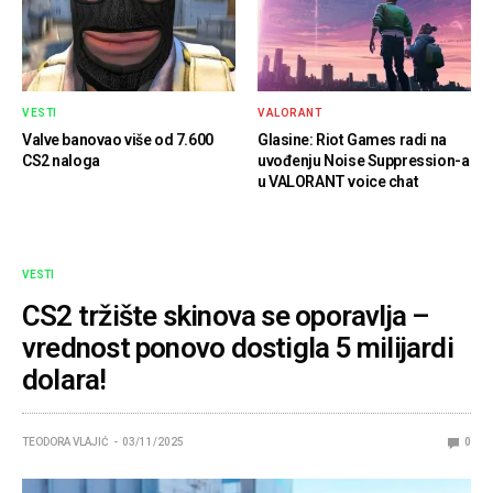
VESTI
VALORANT
Valve banovao više od 7.600
Glasine: Riot Games radi na
CS2 naloga
uvođenju Noise Suppression-a
u VALORANT voice chat
VESTI
CS2 tržište skinova se oporavlja –
vrednost ponovo dostigla 5 milijardi
dolara!
TEODORA VLAJIĆ
03/11/2025
0