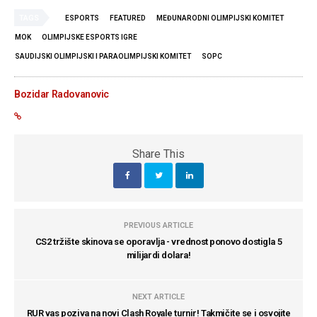
TAGS
ESPORTS
FEATURED
MEĐUNARODNI OLIMPIJSKI KOMITET
MOK
OLIMPIJSKE ESPORTS IGRE
SAUDIJSKI OLIMPIJSKI I PARAOLIMPIJSKI KOMITET
SOPC
Bozidar Radovanovic
Share This
PREVIOUS ARTICLE
CS2 tržište skinova se oporavlja - vrednost ponovo dostigla 5
milijardi dolara!
NEXT ARTICLE
RUR vas poziva na novi Clash Royale turnir! Takmičite se i osvojite