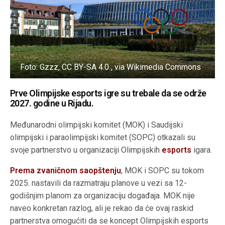
Foto: Gzzz, CC BY-SA 4.0 , via Wikimedia Commons
Prve Olimpijske esports igre su trebale da se održe
2027. godine u Rijadu.
Međunarodni olimpijski komitet (MOK) i Saudijski
olimpijski i paraolimpijski komitet (SOPC) otkazali su
svoje partnerstvo u organizaciji Olimpijskih
esports
igara.
Prema zvaničnom saopštenju
, MOK i SOPC su tokom
2025. nastavili da razmatraju planove u vezi sa 12-
godišnjim planom za organizaciju događaja. MOK nije
naveo konkretan razlog, ali je rekao da će ovaj raskid
partnerstva omogućiti da se koncept Olimpijskih esports