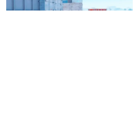
Vrednost CS2 tržišta skinova ponovo je dostigla
cifru od 5 milijardi dolara 1. novembra. Iako je i dalje
ispod rekordnih 6 milijardi, panika koja je nastala
prethodne nedelje sada se očigledno smiruje. Prema
podacima platforme Pricempire, prosečne cene
skinova ponovo beleže rast.
Veliki pad vrednosti desio se 23. oktobra, kada je
Valve
objavio Retake apdejt.
Novi sistem trade-up kontrakata
omogućio je igračima da zamene pet Covert skinova za