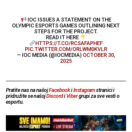
IOC ISSUES A STATEMENT ON THE
OLYMPIC ESPORTS GAMES OUTLINING NEXT
STEPS FOR THE PROJECT.
READ IT HERE
HTTPS://T.CO/RCSAFAPHEF
PIC.TWITTER.COM/ORLWM0KVLR
— IOC MEDIA (@IOCMEDIA)
OCTOBER 30,
2025
Pratite nas na našoj
Facebook
i
Instagram
stranici i
pridružite se našoj
Discord
i
Viber
grupi za sve vesti o
esportu.