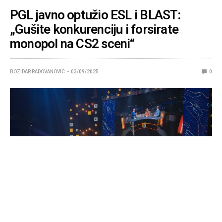
PGL javno optužio ESL i BLAST:
„Gušite konkurenciju i forsirate
monopol na CS2 sceni“
BOZIDAR RADOVANOVIC
03/09/2025
0