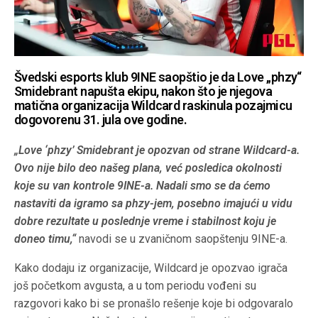
Švedski esports klub 9INE saopštio je da Love „phzy“
Smidebrant napušta ekipu, nakon što je njegova
matična organizacija Wildcard raskinula pozajmicu
dogovorenu 31. jula ove godine.
„Love ‘phzy’ Smidebrant je opozvan od strane Wildcard-a.
Ovo nije bilo deo našeg plana, već posledica okolnosti
koje su van kontrole 9INE-a. Nadali smo se da ćemo
nastaviti da igramo sa phzy-jem, posebno imajući u vidu
dobre rezultate u poslednje vreme i stabilnost koju je
doneo timu,“
navodi se u zvaničnom saopštenju 9INE-a.
Kako dodaju iz organizacije, Wildcard je opozvao igrača
još početkom avgusta, a u tom periodu vođeni su
razgovori kako bi se pronašlo rešenje koje bi odgovaralo