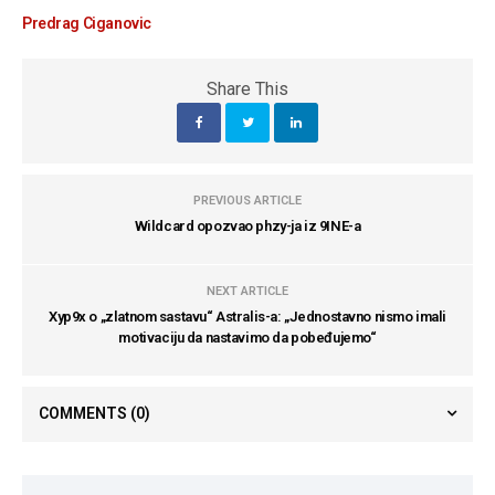
Predrag Ciganovic
Share This
PREVIOUS ARTICLE
Wildcard opozvao phzy-ja iz 9INE-a
NEXT ARTICLE
Xyp9x o „zlatnom sastavu“ Astralis-a: „Jednostavno nismo imali
motivaciju da nastavimo da pobeđujemo“
COMMENTS
(0)