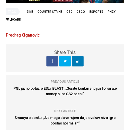
TAGS
9INE
COUNTER STRIKE
CS2
CSGO
ESPORTS
PHZY
WILDCARD
Predrag Ciganovic
Share This
PREVIOUS ARTICLE
PGL javno optužio ESL i BLAST: „Gušite konkurenciju i forsirate
monopol na CS2 sceni“
NEXT ARTICLE
Smooya o donku: „Ne mogu da verujem da je ovakav nivo igre
postao normalan“