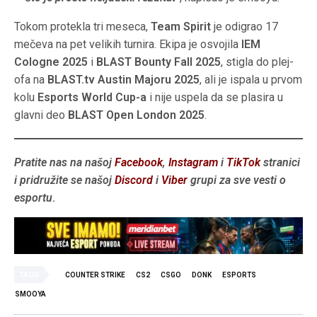
Tokom protekla tri meseca,
Team Spirit
je odigrao 17
mečeva na pet velikih turnira. Ekipa je osvojila
IEM
Cologne 2025
i
BLAST Bounty Fall 2025
, stigla do plej-
ofa na
BLAST.tv Austin Majoru 2025
, ali je ispala u prvom
kolu
Esports World Cup-a
i nije uspela da se plasira u
glavni deo
BLAST Open London 2025
.
Pratite nas na našoj
Facebook
,
Instagram
i
TikTok
stranici
i pridružite se našoj
Discord
i
Viber
grupi za sve vesti o
esportu
.
TAGS
COUNTER STRIKE
CS2
CSGO
DONK
ESPORTS
SMOOYA