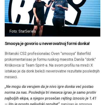
Foto: StarSeries
Smooya je govorio u neverovatnoj formi donka!
Britanski CS2 profesionalac Oven ”smooya” Baterfild
prokomentarisao je formu ruskog maestra Danila ”donk”
Kriškovca iz Team Spirit-a. Na svom profilu na mreži X
istakao je da donk beleži neverovatne rezultate poslednjih
meseci.
„Ne mogu da verujem da je nivo igre donka već postao
norma za nas. Poslednja tri meseca igrao je samo protiv
najboljih ekipa, a njegov prosečan rejting iznosio je 1.41
— što je prosto neljudski rezultat“
, napisao je smooya.