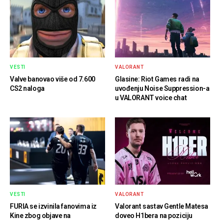
VESTI
VALORANT
Valve banovao više od 7.600
Glasine: Riot Games radi na
CS2 naloga
uvođenju Noise Suppression-a
u VALORANT voice chat
VESTI
VALORANT
FURIA se izvinila fanovima iz
Valorant sastav Gentle Matesa
Kine zbog objave na
doveo H1bera na poziciju