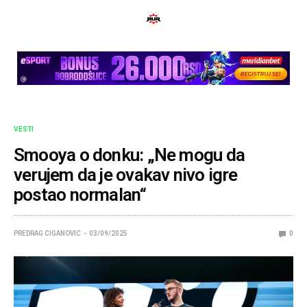
VESTI
Smooya o donku: „Ne mogu da
verujem da je ovakav nivo igre
postao normalan“
PREDRAG CIGANOVIC
03/09/2025
0