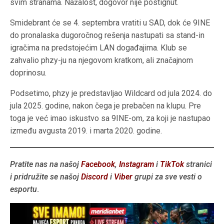
svim stranama. Nažalost, dogovor nije postignut.
Smidebrant će se 4. septembra vratiti u SAD, dok će 9INE
do pronalaska dugoročnog rešenja nastupati sa stand-in
igračima na predstojećim LAN događajima. Klub se
zahvalio phzy-ju na njegovom kratkom, ali značajnom
doprinosu.
Podsetimo, phzy je predstavljao Wildcard od jula 2024. do
jula 2025. godine, nakon čega je prebačen na klupu. Pre
toga je već imao iskustvo sa 9INE-om, za koji je nastupao
između avgusta 2019. i marta 2020. godine.
Pratite nas na našoj
Facebook
,
Instagram
i
TikTok
stranici
i pridružite se našoj
Discord
i
Viber
grupi za sve vesti o
esportu
.