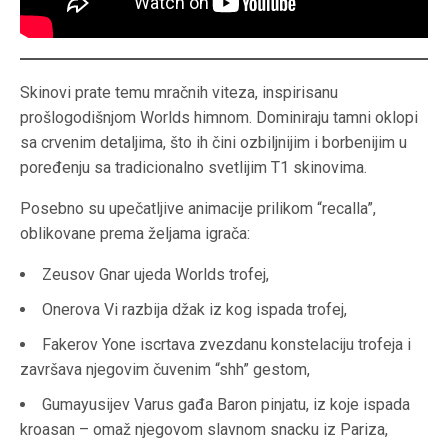
Skinovi prate temu mračnih viteza, inspirisanu
prošlogodišnjom Worlds himnom. Dominiraju tamni oklopi
sa crvenim detaljima, što ih čini ozbiljnijim i borbenijim u
poređenju sa tradicionalno svetlijim T1 skinovima.
Posebno su upečatljive animacije prilikom “recalla”,
oblikovane prema željama igrača:
Zeusov Gnar ujeda Worlds trofej,
Onerova Vi razbija džak iz kog ispada trofej,
Fakerov Yone iscrtava zvezdanu konstelaciju trofeja i
završava njegovim čuvenim “shh” gestom,
Gumayusijev Varus gađa Baron pinjatu, iz koje ispada
kroasan – omaž njegovom slavnom snacku iz Pariza,