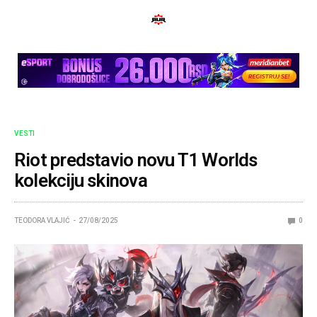
VESTI
Riot predstavio novu T1 Worlds
kolekciju skinova
TEODORA VLAJIĆ
27/08/2025
0