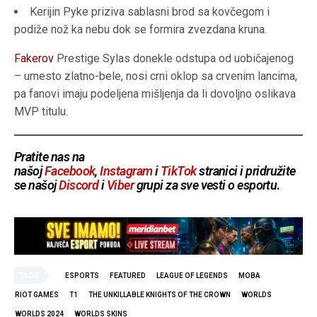
Kerijin Pyke priziva sablasni brod sa kovčegom i
podiže nož ka nebu dok se formira zvezdana kruna.
Fakerov
Prestige Sylas donekle odstupa od uobičajenog
– umesto zlatno-bele, nosi crni oklop sa crvenim lancima,
pa fanovi imaju podeljena mišljenja da li dovoljno oslikava
MVP titulu.
Pratite nas na
našoj
Facebook
,
Instagram
i
TikTok
stranici i pridružite
se našoj
Discord
i
Viber
grupi za sve vesti o esportu
.
TAGS
ESPORTS
FEATURED
LEAGUE OF LEGENDS
MOBA
RIOT GAMES
T1
THE UNKILLABLE KNIGHTS OF THE CROWN
WORLDS
WORLDS 2024
WORLDS SKINS