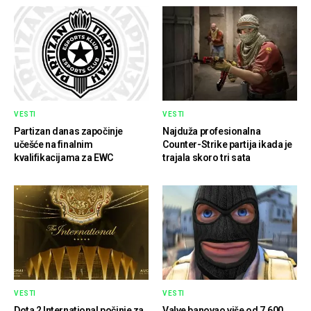
VESTI
VESTI
Partizan danas započinje
Najduža profesionalna
učešće na finalnim
Counter-Strike partija ikada je
kvalifikacijama za EWC
trajala skoro tri sata
VESTI
VESTI
Dota 2 International počinje za
Valve banovao više od 7.600