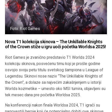
Foto: Riot Games
Nova T1 kolekcija skinova – The Unkillable Knights
of the Crown stiže u igru uoči početka Worldsa 2025!
Riot Games je zvanično predstavio T1 Worlds 2024
kolekciju skinova, posvećenu timu koji je prošle godine
osvojio svoju petu titulu svetskog šampiona u League of
Legendsu. Skinovi nose naziv “The Unkillable Knights of
the Crown”, a dolaze sa najvećim zakašnjenjem u istoriji
Worlds kozmetike – umesto oko MSI turnira, objavljeni su
tek mesec dana pre početka Worldsa 2025.
Na konferenciji nakon finala Worldsa 2024, T1 igrači su
nagovestili heroje koji će potencijalno dobiti ove skinove,