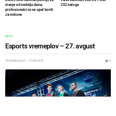
manje od nedelju dana,
CS2 naloga
profesionalci će se opet boriti
za milione
VESTI
Esports vremeplov – 27. avgust
TEODORA VLAJIĆ
27/08/2025
0