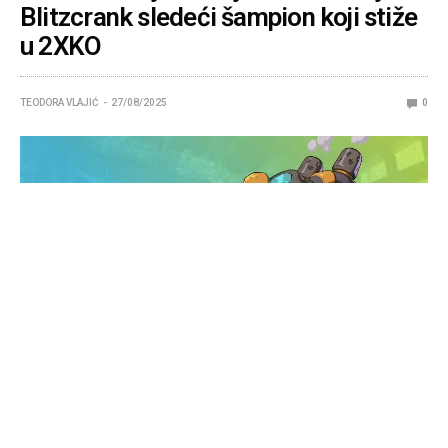
Blitzcrank sledeći šampion koji stiže
u 2XKO
TEODORA VLAJIĆ
27/08/2025
0
Riot Games je greškom otkrio da će Blitzcrank biti
naredni šampion u njihovoj predstojećoj 2v2
borilačkoj igri 2XKO.