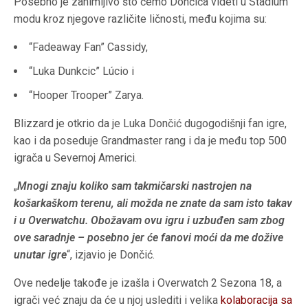
Posebno je zanimljivo što ćemo Dončića videti u Stadium
modu kroz njegove različite ličnosti, među kojima su:
“Fadeaway Fan” Cassidy,
“Luka Dunkcic” Lúcio i
“Hooper Trooper” Zarya.
Blizzard je otkrio da je Luka Dončić dugogodišnji fan igre,
kao i da poseduje Grandmaster rang i da je među top 500
igrača u Severnoj Americi.
„
Mnogi znaju koliko sam takmičarski nastrojen na
košarkaškom terenu, ali možda ne znate da sam isto takav
i u Overwatchu. Obožavam ovu igru i uzbuđen sam zbog
ove saradnje – posebno jer će fanovi moći da me dožive
unutar igre
“, izjavio je Dončić.
Ove nedelje takođe je izašla i Overwatch 2 Sezona 18, a
igrači već znaju da će u njoj uslediti i velika
kolaboracija sa