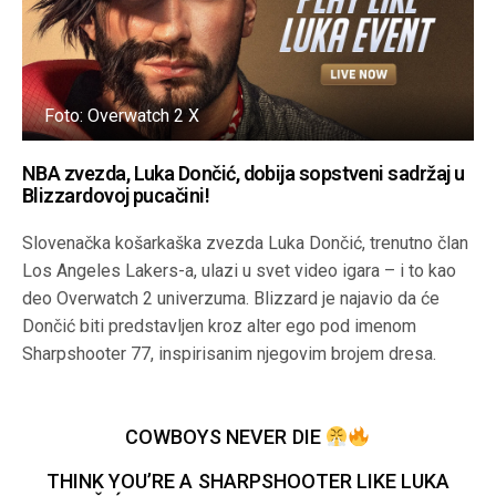
Foto: Overwatch 2 X
NBA zvezda, Luka Dončić, dobija sopstveni sadržaj u
Blizzardovoj pucačini!
Slovenačka košarkaška zvezda Luka Dončić, trenutno član
Los Angeles Lakers-a, ulazi u svet video igara – i to kao
deo Overwatch 2 univerzuma. Blizzard je najavio da će
Dončić biti predstavljen kroz alter ego pod imenom
Sharpshooter 77, inspirisanim njegovim brojem dresa.
COWBOYS NEVER DIE
THINK YOU’RE A SHARPSHOOTER LIKE LUKA