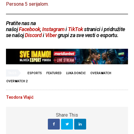
Persona 5 serijalom
.
Pratite nas na
našoj
Facebook
,
Instagram
i
TikTok
stranici i pridružite
se našoj
Discord
i
Viber
grupi za sve vesti o esportu
.
TAGS
ESPORTS
FEATURED
LUKA DONČIĆ
OVERAWATCH
OVERWATCH 2
Teodora Vlajić
Share This