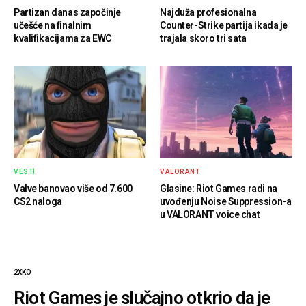
Partizan danas započinje
Najduža profesionalna
učešće na finalnim
Counter-Strike partija ikada je
kvalifikacijama za EWC
trajala skoro tri sata
VESTI
VALORANT
Valve banovao više od 7.600
Glasine: Riot Games radi na
CS2 naloga
uvođenju Noise Suppression-a
u VALORANT voice chat
2XKO
Riot Games je slučajno otkrio da je