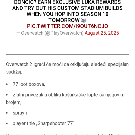
DONČIĆ? EARN EXCLUSIVE LUKA REWARDS
AND TRY OUT HIS CUSTOM STADIUM BUILDS
WHEN YOU HOP INTO SEASON 18
TOMORROW
PIC.TWITTER.COM/I9OUT6NCJO
— Overwatch (@PlayOverwatch)
August 25, 2025
Overwatch 2 igrači će moći da otključaju sledeći specijalan
sadržaj:
77 loot boxova,
zlatni privezak u obliku košarkaške lopte sa njegovim
brojem,
spray i
player title „Sharpshooter 77“.