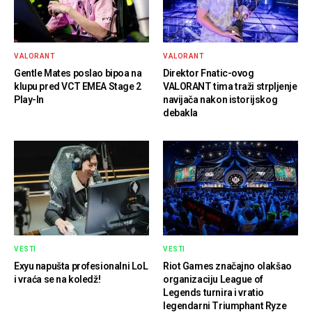
VALORANT
VALORANT
Gentle Mates poslao bipoa na
Direktor Fnatic-ovog
klupu pred VCT EMEA Stage 2
VALORANT tima traži strpljenje
Play-In
navijača nakon istorijskog
debakla
VESTI
VESTI
Exyu napušta profesionalni LoL
Riot Games značajno olakšao
i vraća se na koledž!
organizaciju League of
Legends turnira i vratio
legendarni Triumphant Ryze