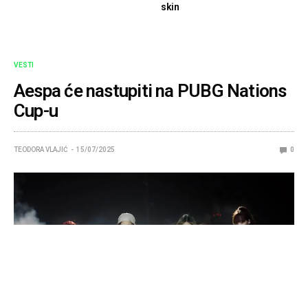
skin
VESTI
Aespa će nastupiti na PUBG Nations
Cup-u
TEODORA VLAJIĆ
15/07/2025
0