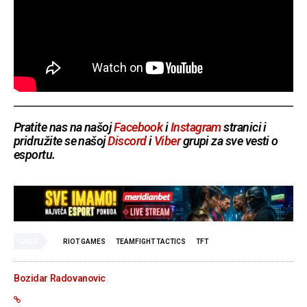
Pratite nas na našoj
Facebook
i
Instagram
stranici i
pridružite se našoj
Discord
i
Viber
grupi za sve vesti o
esportu.
TAGS
RIOT GAMES
TEAMFIGHT TACTICS
TFT
Bozidar Radovanovic