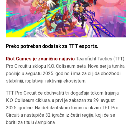
Preko potreban dodatak za TFT esports.
Riot Games je zvanično najavio
Teamfight Tactics (TFT)
Pro Circuit u sklopu K.O. Coliseum seta. Nova serija turnira
počinje u avgustu 2025. godine i ima za cilj da obezbedi
stabilniji, isplativiji i aktivniji ekosistem.
TFT Pro Circuit će obuhvatiti tri događaja tokom trajanja
K.O. Coliseum ciklusa, a prvi je zakazan za 29. avgust
2025. godine. Na debitantskom turniru u okviru TFT Pro
Circuit-a nastupiće 32 igrača iz četiri regije, koji će se
boriti za titulu šampiona.