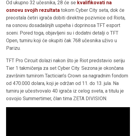
Od ukupno 32 učesnika, 28 će se
kvalifikovati na
osnovu svojih rezultata
tokom Cyber City seta, dok će
preostala četiri igrača dobiti direktne pozivnice od Riota,
na osnovu dosadašnjih uspeha i doprinosa TFT esport
sceni. Pored toga, objavljeni su i dodatni detalji o TFT
Open, turniru koji će okupiti čak 768 učesnika uživo u
Parizu.
TFT Pro Circuit dolazi nakon što je Riot predstavio seriju
Tier 1 takmičenja za set Cyber City. Sezona je okončana
završnim turnirom Tactician’s Crown sa nagradnim fondom
od 470.000 dolara, koji je održan od 11. do 13. jula. Na
turniru je učestvovalo 40 igrača iz celog sveta, a titulu je
osvojio Summertimer, član tima ZETA DIVISION.