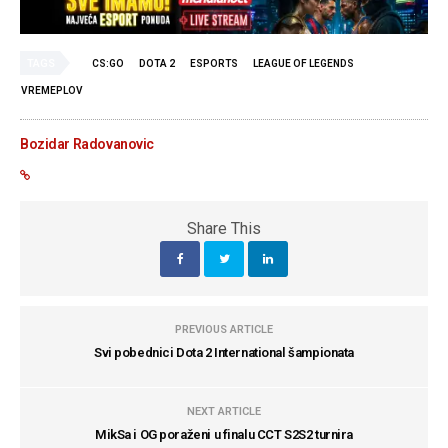
TAGS
CS:GO
DOTA 2
ESPORTS
LEAGUE OF LEGENDS
VREMEPLOV
Bozidar Radovanovic
Share This
PREVIOUS ARTICLE
Svi pobednici Dota 2 International šampionata
NEXT ARTICLE
MikSa i OG poraženi u finalu CCT S2S2 turnira