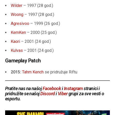
Wilder
– 1997 (28 god.)
Woong
– 1997 (28 god.)
Agresivoo
– 1999 (26 god.)
KemKen
– 2000 (25 god.)
Kaori
– 2001 (24 god.)
Kulvas
– 2001 (24 god.)
Gameplay Patch
2015:
Tahm Kench
se pridružuje Riftu
Pratite nas na našoj
Facebook
i
Instagram
stranici i
pridružite se našoj
Discord
i
Viber
grupi za sve vesti o
esportu.