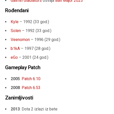
Gaimin Gladiators
osvaja
Bali Major 2023
Rođendani
Kyle
– 1992 (33 god.)
Solen
– 1992 (33 god.)
Veenomon
– 1996 (29 god.)
b1kA
– 1997 (28 god.)
eGo
– 2001 (24 god.)
Gameplay Patch
2005
:
Patch 6.10
2008
:
Patch 6.53
Zanimljivosti
2013
: Dota 2 izlazi iz bete