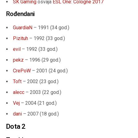
SK Gaming
osvaja
ESL One: Cologne 2017
Rođendani
GuardiaN
– 1991 (34 god.)
Pizituh
– 1992 (33 god.)
evil
– 1992 (33 god.)
pekz
– 1996 (29 god.)
CrePoW
– 2001 (24 god.)
Toft
– 2002 (23 god.)
alecc
– 2003 (22 god.)
Vej
– 2004 (21 god.)
dani
– 2007 (18 god.)
Dota 2