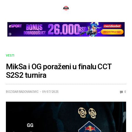
VESTI
MikSa i OG poraženi u finalu CCT
S2S2 turnira
BOZIDAR RADOVANOVIC
09/07/2025
0