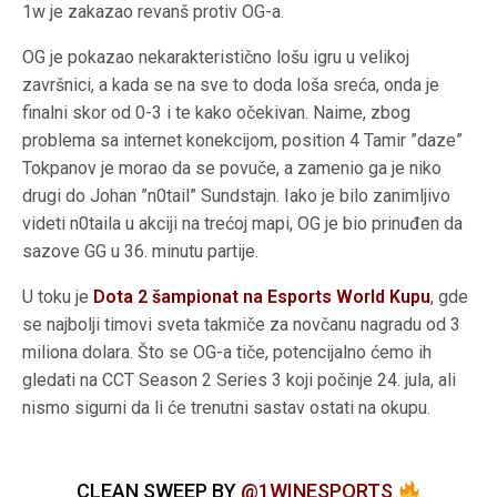
1w je zakazao revanš protiv OG-a.
OG je pokazao nekarakteristično lošu igru u velikoj
završnici, a kada se na sve to doda loša sreća, onda je
finalni skor od 0-3 i te kako očekivan. Naime, zbog
problema sa internet konekcijom, position 4 Tamir ”daze”
Tokpanov je morao da se povuče, a zamenio ga je niko
drugi do Johan ”n0tail” Sundstajn. Iako je bilo zanimljivo
videti n0taila u akciji na trećoj mapi, OG je bio prinuđen da
sazove GG u 36. minutu partije.
U toku je
Dota 2 šampionat na Esports World Kupu
, gde
se najbolji timovi sveta takmiče za novčanu nagradu od 3
miliona dolara. Što se OG-a tiče, potencijalno ćemo ih
gledati na CCT Season 2 Series 3 koji počinje 24. jula, ali
nismo sigurni da li će trenutni sastav ostati na okupu.
CLEAN SWEEP BY
@1WINESPORTS