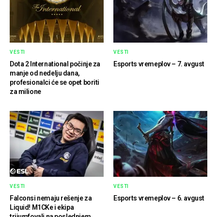
VESTI
VESTI
Dota 2 International počinje za
Esports vremeplov – 7. avgust
manje od nedelju dana,
profesionalci će se opet boriti
za milione
VESTI
VESTI
Falconsi nemaju rešenje za
Esports vremeplov – 6. avgust
Liquid! M1CKe i ekipa
trijumfovali na poslednjem