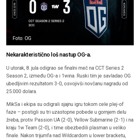
Foto: OG
Nekarakteristično loš nastup OG-a.
U utorak, 8. jula odigrao se finalni meč na CCT Series 2
Season 2, između OG-a i 1wina. Ruski tim je savladao OG
ubedljivim rezultatom 3-0, osvojivši novčanu nagradu od
25.000 dolara.
MikSa i ekipa su odigrali sjajnu igru tokom cele plej-of
faze – postigli su tri uzastopne pobede u gornjem delu
žreba, protiv Passion UA (2-0), Yellow Submarine (2-1) i na
kraju 1w Team (2-0), i time obezbedili plasman u veliko
finale. Nakon trijumfa nad Wildcardom u lower bracketu,