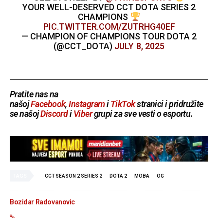
YOUR WELL-DESERVED CCT DOTA SERIES 2
CHAMPIONS
PIC.TWITTER.COM/ZUTRHG40EF
— CHAMPION OF CHAMPIONS TOUR DOTA 2
(@CCT_DOTA)
JULY 8, 2025
Pratite nas na
našoj
Facebook
,
Instagram
i
TikTok
stranici i pridružite
se našoj
Discord
i
Viber
grupi za sve vesti o esportu
.
TAGS
CCT SEASON 2 SERIES 2
DOTA 2
MOBA
OG
Bozidar Radovanovic