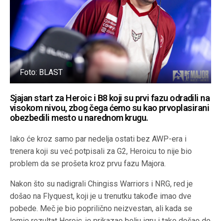
Foto: BLAST
Sjajan start za Heroic i B8 koji su prvi fazu odradili na
visokom nivou, zbog čega ćemo su kao prvoplasirani
obezbedili mesto u narednom krugu.
Iako će kroz samo par nedelja ostati bez AWP-era i
trenera koji su već potpisali za G2, Heroicu to nije bio
problem da se prošeta kroz prvu fazu Majora.
Nakon što su nadigrali Chingiss Warriors i NRG, red je
došao na Flyquest, koji je u trenutku takođe imao dve
pobede. Meč je bio poprilično neizvestan, ali kada se
lomio rezultat Heroic, je prikazao bolju igru i tako došao do