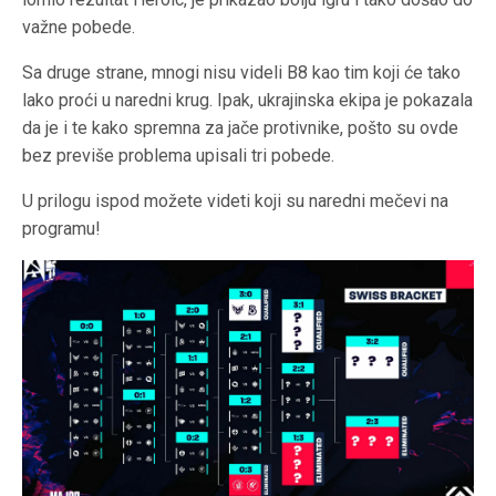
važne pobede.
Sa druge strane, mnogi nisu videli B8 kao tim koji će tako
lako proći u naredni krug. Ipak, ukrajinska ekipa je pokazala
da je i te kako spremna za jače protivnike, pošto su ovde
bez previše problema upisali tri pobede.
U prilogu ispod možete videti koji su naredni mečevi na
programu!