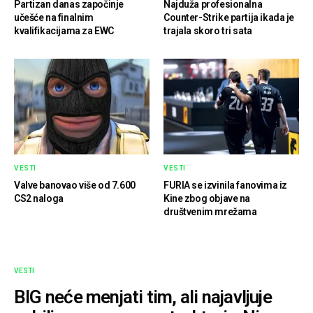
Partizan danas započinje
Najduža profesionalna
učešće na finalnim
Counter-Strike partija ikada je
kvalifikacijama za EWC
trajala skoro tri sata
VESTI
VESTI
Valve banovao više od 7.600
FURIA se izvinila fanovima iz
CS2 naloga
Kine zbog objave na
društvenim mrežama
VESTI
BIG neće menjati tim, ali najavljuje