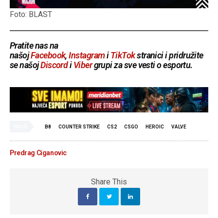
Foto: BLAST
Pratite nas na
našoj
Facebook
,
Instagram
i
TikTok
stranici i pridružite
se našoj
Discord
i
Viber
grupi za sve vesti o esportu.
TAGS
B8
COUNTER STRIKE
CS2
CSGO
HEROIC
VALVE
Predrag Ciganovic
Share This