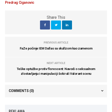
Predrag Ciganovic
Share This
PREVIOUS ARTICLE
FaZe počinje IEM Dallas sa skullzom kao zamenom
NEXT ARTICLE
Teške optužbe protiv florescent: Navodi o seksualnom
zlostavljanju i manipulaciji šokirali Valorant scenu
COMMENTS
(0)
REKLAMA