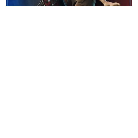
Pripremite se za poremećaj u Sili kakav do sada niste
videli, jer najnoviji gospodar Sita u galaksiji ulazi u
borbu tokom događaja
Fortnite
: GALACTIC BATTLE.
Zaboravite na womp rats i krayt dragonse, sada
govorimo o Darth… Jar Jaru?
Njemu će se pridružiti i mnogo manje zao Jar Jar Binks!
Oba kostima su sada dostupna u shopu. Nisu ga shvatali
ozbiljno… a sada je gospodar Sita. Najozloglašeniji Gungan
u galaksiji prihvatio je moć tamne strane, i sada ga možete
dodati u svoj Locker! Umesto svojih tipičnih trapavih
nestašluka, Darth Jar Jar sada žudi za galaktičkom
dominacijom.
Pre nego što budete mogli da kupite ovaj skin i njegove