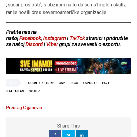
„sudar prošlosti“, s obzirom na to da su i s1mple i skullz
ranije nosili dres severnoameričke organizacije.
Pratite nas na
našoj
Facebook
,
Instagram
i
TikTok
stranici i pridružite
se našoj
Discord
i
Viber
grupi za sve vesti o esportu.
TAGS
COUNTER STRIKE
CS2
CSGO
ESPORTS
FAZE
IEM DALLAS
SKULLZ
Predrag Ciganovic
Share This