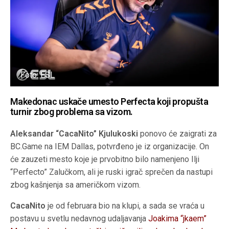
Foto: ESL
Makedonac uskače umesto Perfecta koji propušta
turnir zbog problema sa vizom.
Aleksandar “CacaNito” Kjulukoski
ponovo će zaigrati za
BC.Game na IEM Dallas, potvrđeno je iz organizacije. On
će zauzeti mesto koje je prvobitno bilo namenjeno Ilji
“Perfecto” Zalučkom, ali je ruski igrač sprečen da nastupi
zbog kašnjenja sa američkom vizom.
CacaNito
je od februara bio na klupi, a sada se vraća u
postavu u svetlu nedavnog udaljavanja
Joakima “jkaem”