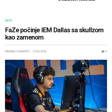
VESTI
FaZe počinje IEM Dallas sa skullzom
kao zamenom
PREDRAG CIGANOVIC
19/05/2025
0