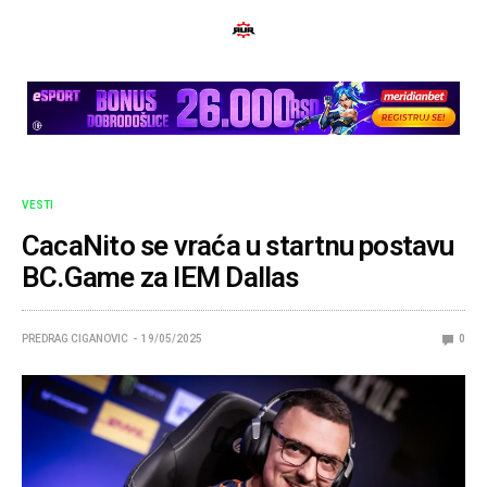
VESTI
CacaNito se vraća u startnu postavu
BC.Game za IEM Dallas
PREDRAG CIGANOVIC
19/05/2025
0