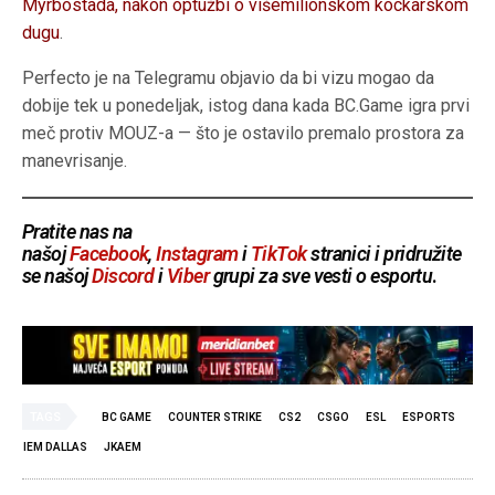
Myrbostada, nakon optužbi o višemilionskom kockarskom
dugu
.
Perfecto je na Telegramu objavio da bi vizu mogao da
dobije tek u ponedeljak, istog dana kada BC.Game igra prvi
meč protiv MOUZ-a — što je ostavilo premalo prostora za
manevrisanje.
Pratite nas na
našoj
Facebook
,
Instagram
i
TikTok
stranici i pridružite
se našoj
Discord
i
Viber
grupi za sve vesti o esportu
.
TAGS
BC GAME
COUNTER STRIKE
CS2
CSGO
ESL
ESPORTS
IEM DALLAS
JKAEM