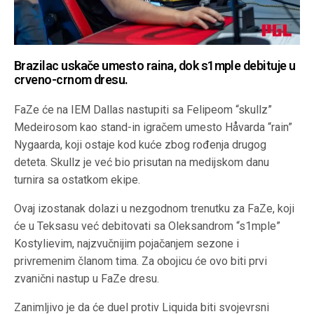
Brazilac uskače umesto raina, dok s1mple debituje u
crveno-crnom dresu.
FaZe će na IEM Dallas nastupiti sa Felipeom “skullz”
Medeirosom kao stand-in igračem umesto Håvarda “rain”
Nygaarda, koji ostaje kod kuće zbog rođenja drugog
deteta. Skullz je već bio prisutan na medijskom danu
turnira sa ostatkom ekipe.
Ovaj izostanak dolazi u nezgodnom trenutku za FaZe, koji
će u Teksasu već debitovati sa Oleksandrom “s1mple”
Kostylievim, najzvučnijim pojačanjem sezone i
privremenim članom tima. Za obojicu će ovo biti prvi
zvanični nastup u FaZe dresu.
Zanimljivo je da će duel protiv Liquida biti svojevrsni