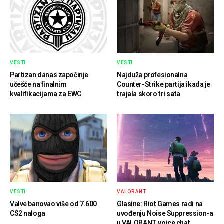
VESTI
VESTI
Partizan danas započinje
Najduža profesionalna
učešće na finalnim
Counter-Strike partija ikada je
kvalifikacijama za EWC
trajala skoro tri sata
VESTI
VALORANT
Valve banovao više od 7.600
Glasine: Riot Games radi na
CS2 naloga
uvođenju Noise Suppression-a
u VALORANT voice chat