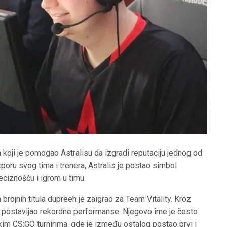
a koji je pomogao Astralisu da izgradi reputaciju jednog od
tporu svog tima i trenera, Astralis je postao simbol
ciznošću i igrom u timu.
brojnih titula dupreeh je zaigrao za Team Vitality. Kroz
le i postavljao rekordne performanse. Njegovo ime je često
im CS:GO turnirima, gde je između ostalog postao prvi i