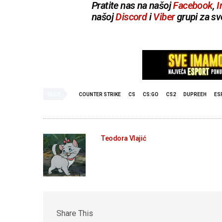
Pratite nas na našoj
Facebook
,
I
našoj
Discord
i
Viber
grupi za sv
TAGS
COUNTER STRIKE
CS
CS:GO
CS2
DUPREEH
ES
Teodora Vlajić
Share This