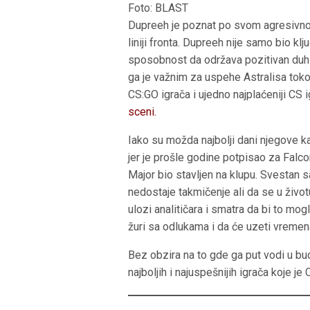
Foto: BLAST
Dupreeh je poznat po svom agresivnom st
liniji fronta. Dupreeh nije samo bio klj
sposobnost da održava pozitivan duh 
ga je važnim za uspehe Astralisa toko
CS:GO igrača i ujedno najplaćeniji CS 
sceni.
Iako su možda najbolji dani njegove k
jer je prošle godine potpisao za Falco
Major bio stavljen na klupu. Svestan
nedostaje takmičenje ali da se u život
ulozi analitičara i smatra da bi to mog
žuri sa odlukama i da će uzeti vremen
Bez obzira na to gde ga put vodi u bu
najboljih i najuspešnijih igrača koje j