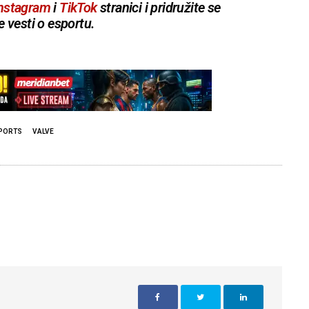
nstagram
i
TikTok
stranici i pridružite se
e vesti o esportu.
PORTS
VALVE