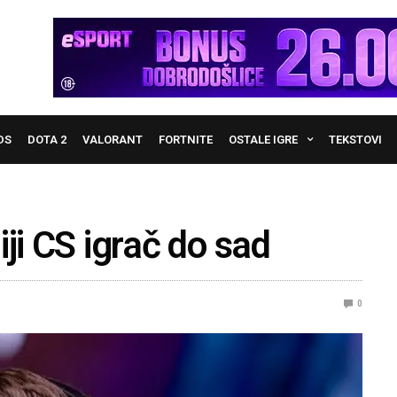
DS
DOTA 2
VALORANT
FORTNITE
OSTALE IGRE
TEKSTOVI
ji CS igrač do sad
0