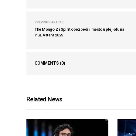
PREVIOUS ARTICLE
The MongolZ i Spirit obezbedili mesto u plej-ofu na
PGL Astana 2025
COMMENTS
(0)
Related News