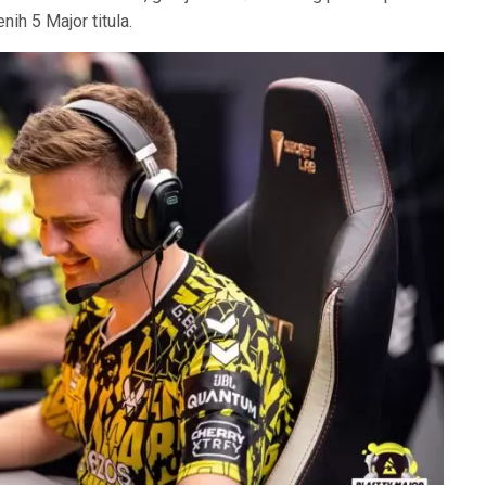
enih 5 Major titula.