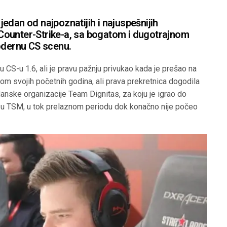
edan od najpoznatijih i najuspešnijih
i Counter-Strike-a, sa bogatom i dugotrajnom
modernu CS scenu.
u CS-u 1.6, ali je pravu pažnju privukao kada je prešao na
om svojih početnih godina, ali prava prekretnica dogodila
anske organizacije Team Dignitas, za koju je igrao do
o u TSM, u tok prelaznom periodu dok konačno nije počeo