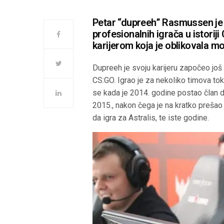
Petar “dupreeh” Rasmussen je j
profesionalnih igrača u istorij
karijerom koja je oblikovala 
Dupreeh je svoju karijeru započeo još 
CS:GO. Igrao je za nekoliko timova tok
se kada je 2014. godine postao član d
2015., nakon čega je na kratko preša
da igra za Astralis, te iste godine.