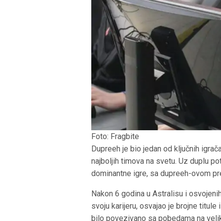
Foto: Fragbite
Dupreeh je bio jedan od ključnih igrač
najboljih timova na svetu. Uz duplu po
dominantne igre, sa dupreeh-ovom pre
Nakon 6 godina u Astralisu i osvojenih 
svoju karijeru, osvajao je brojne titu
bilo povezivano sa pobedama na velik