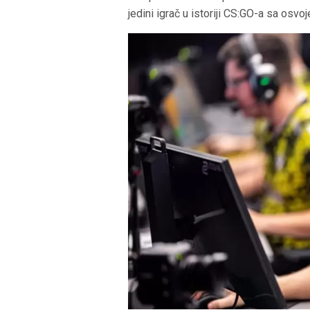
jedini igrač u istoriji CS:GO-a sa osvoj