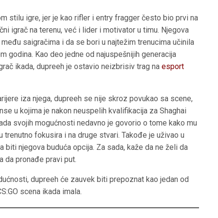
ilu igre, jer je kao rifler i entry fragger često bio prvi na
učni igrač na terenu, već i lider i motivator u timu. Njegova
među saigračima i da se bori u najtežim trenucima učinila
m godina. Kao deo jedne od najuspešnijih generacija
igrač ikada, dupreeh je ostavio neizbrisiv trag na
esport
arijere iza njega, dupreeh se nije skroz povukao sa scene,
nse u kojima je nakon neuspelih kvalifikacija za Shaghai
 sada svojih mogućnosti nedavno je govorio o tome kako mu
u trenutno fokusira i na druge stvari. Takođe je uživao u
la biti njegova buduća opcija. Za sada, kaže da ne želi da
a da pronađe pravi put.
dućnosti, dupreeh će zauvek biti prepoznat kao jedan od
e CS:GO scena ikada imala.