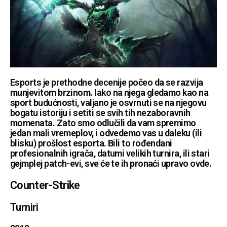
Esports je prethodne decenije počeo da se razvija
munjevitom brzinom. Iako na njega gledamo kao na
sport budućnosti, valjano je osvrnuti se na njegovu
bogatu istoriju i setiti se svih tih nezaboravnih
momenata. Zato smo odlučili da vam spremimo
jedan mali vremeplov, i odvedemo vas u daleku (ili
blisku) prošlost esporta. Bili to rođendani
profesionalnih igrača, datumi velikih turnira, ili stari
gejmplej patch-evi, sve će te ih pronaći upravo ovde.
Counter-Strike
Turniri