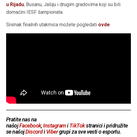
u Rijadu
, Busanu, Jašiju i drugim gradovima koji su bili
domaćini IESF šampionata.
Snimak finalnih utakmica možete pogledati
ovde
.
Pratite nas na
našoj
Facebook
,
Instagram
i
TikTok
stranici i pridružite
se našoj
Discord
i
Viber
grupi za sve vesti o esportu.