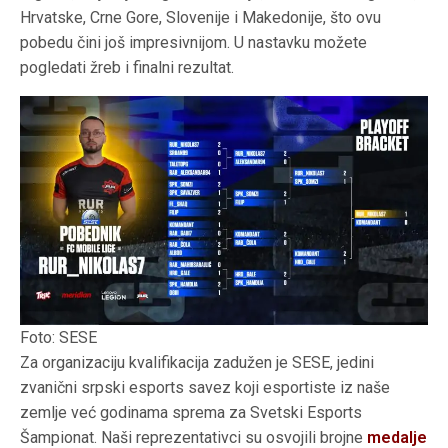
Hrvatske, Crne Gore, Slovenije i Makedonije, što ovu
pobedu čini još impresivnijom. U nastavku možete
pogledati žreb i finalni rezultat.
Foto: SESE
Za organizaciju kvalifikacija zadužen je SESE, jedini
zvanični srpski esports savez koji esportiste iz naše
zemlje već godinama sprema za Svetski Esports
Šampionat. Naši reprezentativci su osvojili brojne
medalje