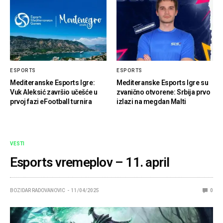
ESPORTS
ESPORTS
Mediteranske Esports Igre:
Mediteranske Esports Igre su
Vuk Aleksić završio učešće u
zvanično otvorene: Srbija prvo
prvoj fazi eFootball turnira
izlazi na megdan Malti
VESTI
Esports vremeplov – 11. april
BOZIDAR RADOVANOVIC
11/04/2025
0