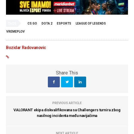
TAGS
CS:GO
DOTA 2
ESPORTS
LEAGUE OF LEGENDS
VREMEPLOV
Bozidar Radovanovic
Share This
PREVIOUS ARTICLE
VALORANT ekipa diskvalifikovana sa Challengers turnira zbog
nasilnog incidenta među navijačima
NEXT ARTICLE