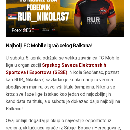
Foto: SESE
Najbolji FC Mobile igrač celog Balkana!
U subotu, 5. aprila održala se velika završnica FC Mobile
lige u organizaciji
Srpskog Saveza Elektronskih
Sportova i Esportova (SESE)
. Nikola Seočanac, poznat
kao RUR_Nikolas7, savladao je konkurenciju u veoma
ubedljivom maniru, osvojivši titulu šampiona. Nikola se
kroz sve faze lige istakao kao jedan od najozbiljnijih
kandidata za titulu, a u subotu je dokazao da je najbolji na
Balkanu!
Ovaj onlajn događaj je okupio najveštije esportiste iz
regiona, uključujuću igrače iz Srbije, Bosne i Hercegovine,