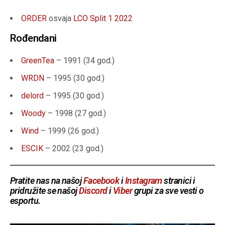
ORDER
osvaja
LCO Split 1 2022
Rođendani
GreenTea
– 1991 (34 god.)
WRDN
– 1995 (30 god.)
delord
– 1995 (30 god.)
Woody
– 1998 (27 god.)
Wind
– 1999 (26 god.)
ESCIK
– 2002 (23 god.)
Pratite nas na našoj
Facebook
i
Instagram
stranici i
pridružite se našoj
Discord
i
Viber
grupi za sve vesti o
esportu.