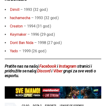
Dimill
– 1993 (32 god.)
hachamecha
– 1993 (32 god.)
Creaton
– 1994 (31 god.)
Keymaker
– 1996 (29 god.)
Dont Ban Nida
– 1998 (27 god.)
Yado
– 1999 (26 god.)
Pratite nas na našoj
Facebook
i
Instagram
stranici i
pridružite se našoj
Discord
i
Viber
grupi za sve vesti o
esportu.
TAGS
CS:GO
DOTA 2
ESPORTS
LEAGUE OF LEGENDS