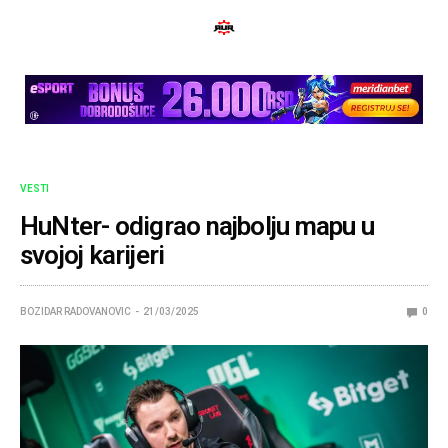
VESTI
HuNter- odigrao najbolju mapu u
svojoj karijeri
BOZIDAR RADOVANOVIC
21/03/2025
0