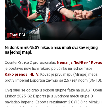
Foto: PGL
Ni donk ni m0NESY nikada nisu imali ovakav rejting
na jednoj mapi.
Counter-Strike 2 profesionalac
Nemanja “huNter-” Kovač
je postavio novi lični rekord po učinku na jednoj mapi.
Kako prenosi HLTV
, Kovač je prvu mapu (Mirage) meča
protiv Imperial Esportsa završio sa 2,67 rejtingom (36-10).
Ovaj duel se odigrao u sklopu grupne faze na BLAST Open
Lisbon 2025. G2 Esports je u uvodnom meču grupe B
savladao Imperial Esports rezultatom 2:0 (13:8 na Miražu i