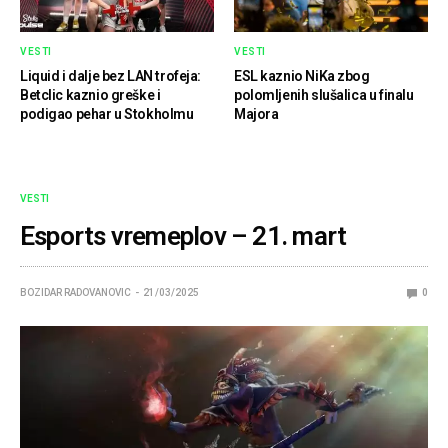
VESTI
VESTI
Liquid i dalje bez LAN trofeja:
ESL kaznio NiKa zbog
Betclic kaznio greške i
polomljenih slušalica u finalu
podigao pehar u Stokholmu
Majora
VESTI
Esports vremeplov – 21. mart
BOZIDAR RADOVANOVIC
21/03/2025
0