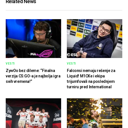
Related News
VESTI
VESTI
ZywOo bez dileme: “Finalna
Falconsi nemaju rešenje za
verzija CS:GO-a je najbolja igra
Liquid! M1CKe i ekipa
svih vremena!”
trijumfovali na poslednjem
turniru pred International