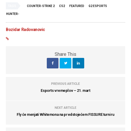
TAGS
COUNTER-STRIKE 2
CS2
FEATURED
G2 ESPORTS
HUNTER-
Bozidar Radovanovic
Share This
PREVIOUS ARTICLE
Esports vremeplov – 21. mart
NEXT ARTICLE
Fly će menjati Whitemona na predstojećem FISSURE turniru