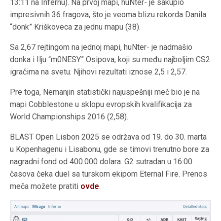
13:11 na Infernu). Na prvoj mapi, huNter- je sakupio
impresivnih 36 fragova, što je veoma blizu rekorda Danila
“donk” Kriškoveca za jednu mapu (38).
Sa 2,67 rejtingom na jednoj mapi, huNter- je nadmašio
donka i Ilju “m0NESY” Osipova, koji su među najboljim CS2
igračima na svetu. Njihovi rezultati iznose 2,5 i 2,57.
Pre toga, Nemanjin statistički najuspešniji meč bio je na
mapi Cobblestone u sklopu evropskih kvalifikacija za
World Championships 2016 (2,58).
BLAST Open Lisbon 2025 se održava od 19. do 30. marta
u Kopenhagenu i Lisabonu, gde se timovi trenutno bore za
nagradni fond od 400.000 dolara. G2 sutradan u 16:00
časova čeka duel sa turskom ekipom Eternal Fire. Prenos
meča možete pratiti
ovde
.