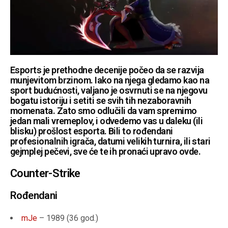
Esports je prethodne decenije počeo da se razvija
munjevitom brzinom. Iako na njega gledamo kao na
sport budućnosti, valjano je osvrnuti se na njegovu
bogatu istoriju i setiti se svih tih nezaboravnih
momenata. Zato smo odlučili da vam spremimo
jedan mali vremeplov, i odvedemo vas u daleku (ili
blisku) prošlost esporta. Bili to rođendani
profesionalnih igrača, datumi velikih turnira, ili stari
gejmplej pečevi, sve će te ih pronaći upravo ovde.
Counter-Strike
Rođendani
mJe
– 1989 (36 god.)