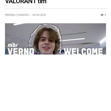
VALORANT tim
PREDRAG CIGANOVIC
20/03/2025
0
Brazilsku organizaciju MIBR zvanično je pojačao
Endru “Verno” Maust, bivši igrač NRG Esportsa, koji je
nedavno prebačen na klupu.
Ovim potezom, potvrđene su glasine o njegovom dolasku,