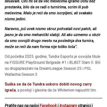
dešavale. Čini mi se da već mesecima igramo Dotu bez
prestanka, bilo da se radi o turnirima, scrim ili pub
mečevima. Malo je reći da smo iscrpljeni, ali svakako
nismo jedini.
Naravno, još uvek nismo skroz pohvatali novi patch, ali
jasno je da smo mehanički slabiji. Ali ako uzmemo u obzir
da smo osvojili drugo mesto na poslednja dva turnira,
može se reći da nam forma nije toliko loša”.
Od početka 2025. godine, Tundra Esports je osvojila titule
na FISSURE PlayGround Belgrade #1 i BLAST Slam II. Bili
su drugoplasirani na DreamLeague Season 25 i PGL
Wallachia Season 3.
Šuška se da će Tundra uskoro dobiti novog carry
igrača
, a postoji i glasina da će Whitemon napustiti tim.
Pratite nas na našoj
Facebook
i
Instagram
stranici i