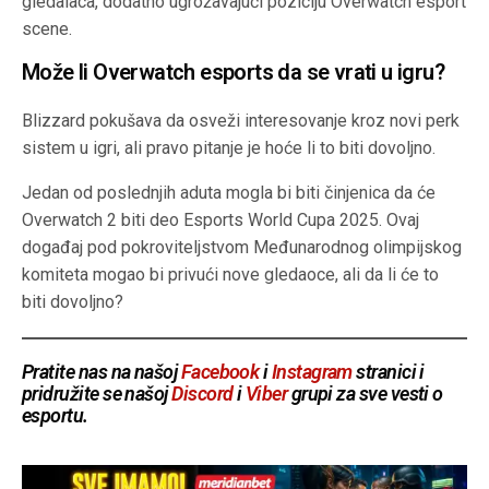
gledalaca, dodatno ugrožavajući poziciju Overwatch esport
scene.
Može li Overwatch esports da se vrati u igru?
Blizzard pokušava da osveži interesovanje kroz novi perk
sistem u igri, ali pravo pitanje je hoće li to biti dovoljno.
Jedan od poslednjih aduta mogla bi biti činjenica da će
Overwatch 2 biti deo Esports World Cupa 2025. Ovaj
događaj pod pokroviteljstvom Međunarodnog olimpijskog
komiteta mogao bi privući nove gledaoce, ali da li će to
biti dovoljno?
Pratite nas na našoj
Facebook
i
Instagram
stranici i
pridružite se našoj
Discord
i
Viber
grupi za sve vesti o
esportu.