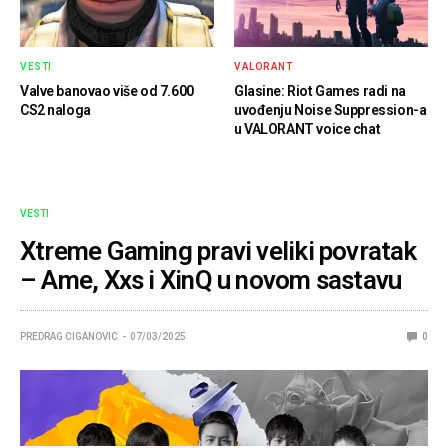
VESTI
VALORANT
Valve banovao više od 7.600
Glasine: Riot Games radi na
CS2 naloga
uvođenju Noise Suppression-a
u VALORANT voice chat
VESTI
Xtreme Gaming pravi veliki povratak
– Ame, Xxs i XinQ u novom sastavu
PREDRAG CIGANOVIC
07/03/2025
0