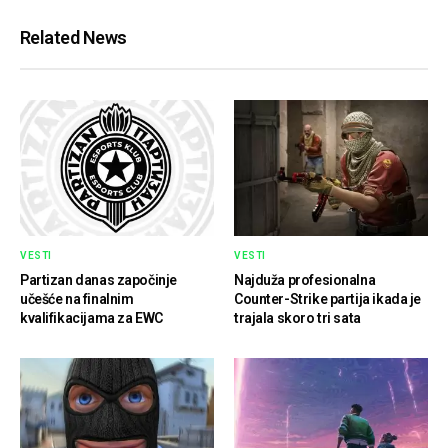
Related News
VESTI
VESTI
Partizan danas započinje
Najduža profesionalna
učešće na finalnim
Counter-Strike partija ikada je
kvalifikacijama za EWC
trajala skoro tri sata