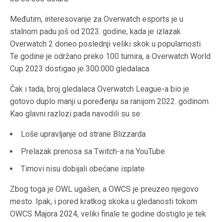
Međutim, interesovanje za Overwatch esports je u
stalnom padu još od 2023. godine, kada je izlazak
Overwatch 2 doneo poslednji veliki skok u popularnosti.
Te godine je održano preko 100 turnira, a Overwatch World
Cup 2023 dostigao je 300.000 gledalaca.
Čak i tada, broj gledalaca Overwatch League-a bio je
gotovo duplo manji u poređenju sa ranijom 2022. godinom.
Kao glavni razlozi pada navodili su se:
Loše upravljanje od strane Blizzarda
Prelazak prenosa sa Twitch-a na YouTube
Timovi nisu dobijali obećane isplate
Zbog toga je OWL ugašen, a OWCS je preuzeo njegovo
mesto. Ipak, i pored kratkog skoka u gledanosti tokom
OWCS Majora 2024, veliki finale te godine dostiglo je tek