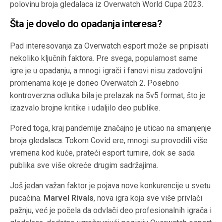
polovinu broja gledalaca iz Overwatch World Cupa 2023.
Šta je dovelo do opadanja interesa?
Pad interesovanja za Overwatch esport može se pripisati
nekoliko ključnih faktora. Pre svega, popularnost same
igre je u opadanju, a mnogi igrači i fanovi nisu zadovoljni
promenama koje je doneo Overwatch 2. Posebno
kontroverzna odluka bila je prelazak na 5v5 format, što je
izazvalo brojne kritike i udaljilo deo publike.
Pored toga, kraj pandemije značajno je uticao na smanjenje
broja gledalaca. Tokom Covid ere, mnogi su provodili više
vremena kod kuće, prateći esport turnire, dok se sada
publika sve više okreće drugim sadržajima.
Još jedan važan faktor je pojava nove konkurencije u svetu
pucačina.
Marvel Rivals
, nova igra koja sve više privlači
pažnju, već je počela da odvlači deo profesionalnih igrača i