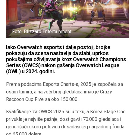
Foto: Blizzard Entertainment
Iako Overwatch esports i dalje postoji, brojke
pokazuju da scena nastavlja da slabi, uprkos
pokušajima oživljavanja kroz Overwatch Champions
Series (OWCS) nakon gašenja Overwatch League
(OWL) u 2024. godini.
Prema podacima Esports Charts-a, 2025 je započela sa
osam turnira, a najveći broj gledalaca imao je Crazy
Raccoon Cup Five sa oko 150.000.
Kvalifikacije za OWCS 2025 su u toku, a Korea Stage One
privukla je najviše pažnje, dostigavši 70.000 gledalaca i
generišući skoro polovinu dosadašnjeg nagradnog fonda
od 65.000 dolara.