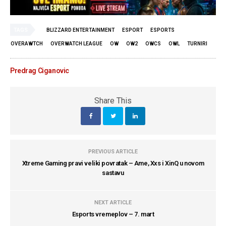
TAGS
BLIZZARD ENTERTAINMENT
ESPORT
ESPORTS
OVERAWTCH
OVERWATCH LEAGUE
OW
OW2
OWCS
OWL
TURNIRI
Predrag Ciganovic
Share This
PREVIOUS ARTICLE
Xtreme Gaming pravi veliki povratak – Ame, Xxs i XinQ u novom
sastavu
NEXT ARTICLE
Esports vremeplov – 7. mart